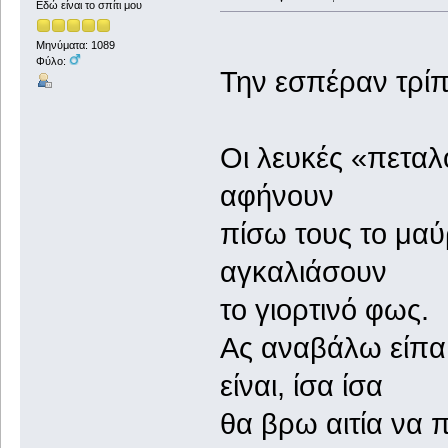
Εδώ είναι το σπίτι μου
Μηνύματα: 1089
Φύλο:
Την εσπέραν τρίπ
Οι λευκές «πεταλ
αφήνουν
πίσω τους το μαύ
αγκαλιάσουν
το γιορτινό φως.
Ας αναβάλω είπα 
είναι, ίσα ίσα
θα βρω αιτία να π