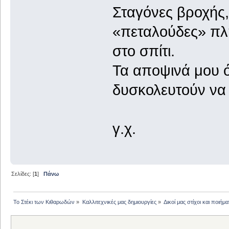
Σταγόνες βροχής,
«πεταλούδες» πλη
στο σπίτι.
Τα αποψινά μου ό
δυσκολευτούν να 
γ.χ.
Σελίδες: [
1
]
Πάνω
Το Στέκι των Κιθαρωδών
»
Καλλιτεχνικές μας δημιουργίες
»
Δικοί μας στίχοι και ποιήμα