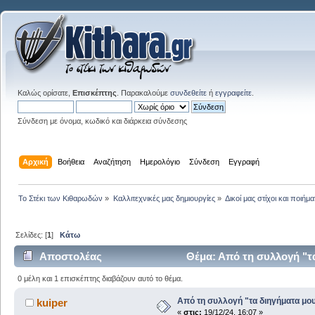
Καλώς ορίσατε,
Επισκέπτης
. Παρακαλούμε
συνδεθείτε
ή
εγγραφείτε
.
Σύνδεση με όνομα, κωδικό και διάρκεια σύνδεσης
Αρχική
Βοήθεια
Αναζήτηση
Ημερολόγιο
Σύνδεση
Εγγραφή
Το Στέκι των Κιθαρωδών
»
Καλλιτεχνικές μας δημιουργίες
»
Δικοί μας στίχοι και ποιήμα
Σελίδες: [
1
]
Κάτω
Αποστολέας
Θέμα: Από τη συλλογή "τ
0 μέλη και 1 επισκέπτης διαβάζουν αυτό το θέμα.
Από τη συλλογή "τα διηγήματα μο
kuiper
«
στις:
19/12/24, 16:07 »