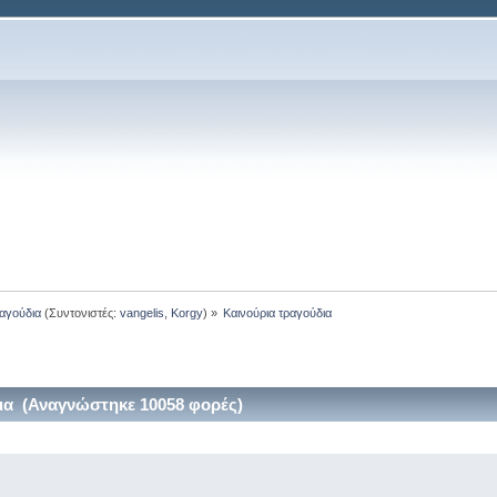
ραγούδια
(Συντονιστές:
vangelis
,
Korgy
) »
Καινούρια τραγούδια
ια (Αναγνώστηκε 10058 φορές)