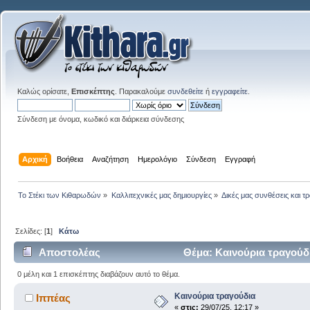
Καλώς ορίσατε,
Επισκέπτης
. Παρακαλούμε
συνδεθείτε
ή
εγγραφείτε
.
Σύνδεση με όνομα, κωδικό και διάρκεια σύνδεσης
Αρχική
Βοήθεια
Αναζήτηση
Ημερολόγιο
Σύνδεση
Εγγραφή
Το Στέκι των Κιθαρωδών
»
Καλλιτεχνικές μας δημιουργίες
»
Δικές μας συνθέσεις και τ
Σελίδες: [
1
]
Κάτω
Αποστολέας
Θέμα: Καινούρια τραγούδ
0 μέλη και 1 επισκέπτης διαβάζουν αυτό το θέμα.
Καινούρια τραγούδια
Ιππέας
«
στις:
29/07/25, 12:17 »