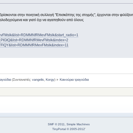
 βρίσκονται στην ποιητική συλλογή "Επισκέπτης της στιγμής", έρχονται στην φιλόξενη
 καλοδεχούμενα και γιατί όχι να αγαπηθούν από όλους
MevFMslk&list=RDMMNfRMevFMslk&start_radio=1
-B_PIGtQ&list=RDMMNfRMevFMslk&index=2
ijYFlQY&list=RDMMNfRMevFMslk&index=11
ραγούδια
(Συντονιστές:
vangelis
,
Korgy
) »
Καινούρια τραγούδια
SMF © 2011
,
Simple Machines
TinyPortal
© 2005-2012
'