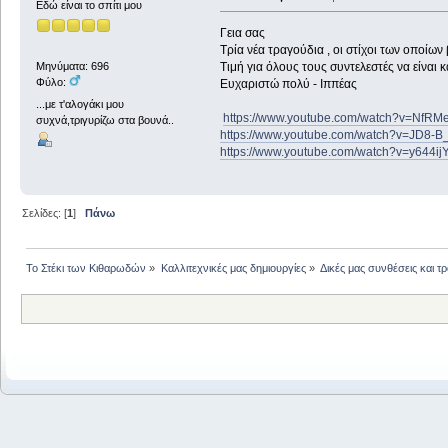
Εδώ είναι το σπίτι μου
Γεια σας
Τρία νέα τραγούδια , οι στίχοι των οποίων
Τιμή για όλους τους συντελεστές να είναι
Μηνύματα: 696
Φύλο:
Ευχαριστώ πολύ - Ιππέας
...με τ'αλογάκι μου
https://www.youtube.com/watch?v=NfR
συχνά,τριγυρίζω στα βουνά..
https://www.youtube.com/watch?v=JD8
https://www.youtube.com/watch?v=y644
Σελίδες: [
1
]
Πάνω
Το Στέκι των Κιθαρωδών
»
Καλλιτεχνικές μας δημιουργίες
»
Δικές μας συνθέσεις και τ