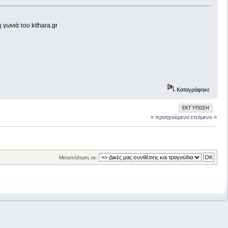
 γωνιά του kithara.gr
Καταγράφηκε
ΕΚΤΎΠΩΣΗ
« προηγούμενο
επόμενο »
Μεταπήδηση σε: