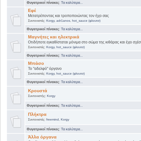
Θυγατρικοί πίνακες
:
Τα καλύτερα...
Εφέ
Μετατρέποντας και τροποποιώντας τον ήχο σας
Συντονιστές:
Korgy
,
adr1anos
,
hot_sauce (φλουτσ)
Θυγατρικοί πίνακες
:
Τα καλύτερα...
Μαγνήτες και ηλεκτρικά
Οτιδήποτε εγκαθίσταται μόνιμα στο σώμα της κιθάρας και έχει σχέσ
Συντονιστές:
Korgy
,
hot_sauce (φλουτσ)
Θυγατρικοί πίνακες
:
Τα καλύτερα...
Μπάσο
Το "αδελφό" όργανο
Συντονιστές:
Korgy
,
hot_sauce (φλουτσ)
Θυγατρικοί πίνακες
:
Τα καλύτερα...
Κρουστά
Συντονιστής:
Korgy
Θυγατρικοί πίνακες
:
Τα καλύτερα...
Πλήκτρα
Συντονιστές:
freemind
,
Korgy
Θυγατρικοί πίνακες
:
Τα καλύτερα...
Άλλα όργανα