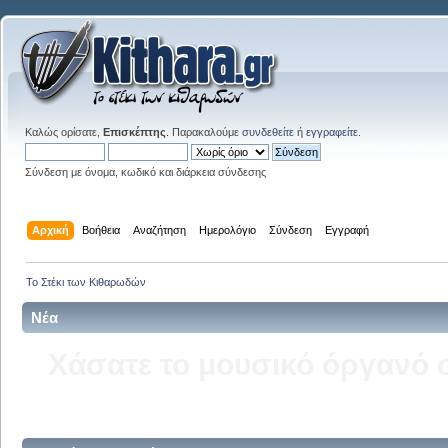
Καλώς ορίσατε,
Επισκέπτης
. Παρακαλούμε
συνδεθείτε
ή
εγγραφείτε
.
Σύνδεση με όνομα, κωδικό και διάρκεια σύνδεσης
Αρχική
Βοήθεια
Αναζήτηση
Ημερολόγιο
Σύνδεση
Εγγραφή
Το Στέκι των Κιθαρωδών
Νέα
Δείτε την σελίδα του kitha
στ