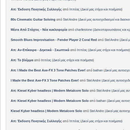
Απ: Έκδοση Ποιητικής Συλλογής
από
Ιππέας
(
Δικοί μας στίχοι και ποιήματα
)
80s Cinematic Guitar Soloing
από
Stel Andre
(
Δικοί μας αυτοσχεδιασμοί και διασκε
Μέσα Από Στάχτες - Νέα κυκλοφορία
από
charllestone
(
Δισκοπαρουσιάσεις και κρ
Smooth Blues Improvisation - Fender Player 2 Coral Red
από
Stel Andre
(
Δικοί 
Απ: Αν-Επίκαιρα - Δηκτικά - Σκωπτικά
από
Ιππέας
(
Δικοί μας στίχοι και ποιήματα
)
Απ: Το βλέμμα
από
Ιππέας
(
Δικοί μας στίχοι και ποιήματα
)
Απ: I Made the Best Axe-FX 3 Tone Patches Ever!
από
bathan
(
Δικοί μας αυτοσχε
I Made the Best Axe-FX 3 Tone Patches Ever!
από
Stel Andre
(
Δικοί μας αυτοσχεδ
Απ: Kiesel Kyber headless | Modern Metalcore Solo
από
Stel Andre
(
Δικοί μας αυ
Απ: Kiesel Kyber headless | Modern Metalcore Solo
από
bathan
(
Δικοί μας αυτοσ
Kiesel Kyber headless | Modern Metalcore Solo
από
Stel Andre
(
Δικοί μας αυτοσχ
Απ: Έκδοση Ποιητικής Συλλογής
από
Ιππέας
(
Δικοί μας στίχοι και ποιήματα
)