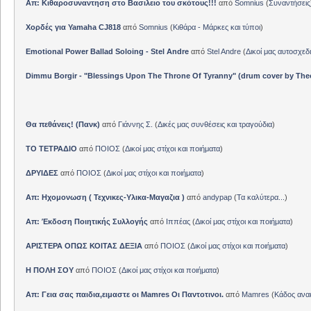
Απ: Κιθαροσυναντηση στο Βασιλειο του σκότους!!!
από
Somnius
(
Συναντήσεις
Χορδές για Yamaha CJ818
από
Somnius
(
Κιθάρα - Μάρκες και τύποι
)
Emotional Power Ballad Soloing - Stel Andre
από
Stel Andre
(
Δικοί μας αυτοσχεδ
Dimmu Borgir - "Blessings Upon The Throne Of Tyranny" (drum cover by The
Θα πεθάνεις! (Πανκ)
από
Γιάννης Σ.
(
Δικές μας συνθέσεις και τραγούδια
)
ΤΟ ΤΕΤΡΑΔΙΟ
από
ΠΟΙΟΣ
(
Δικοί μας στίχοι και ποιήματα
)
ΔΡΥΙΔΕΣ
από
ΠΟΙΟΣ
(
Δικοί μας στίχοι και ποιήματα
)
Απ: Ηχομονωση ( Τεχνικες-Υλικα-Μαγαζια )
από
andypap
(
Τα καλύτερα...
)
Απ: Έκδοση Ποιητικής Συλλογής
από
Ιππέας
(
Δικοί μας στίχοι και ποιήματα
)
ΑΡΙΣΤΕΡΑ ΟΠΩΣ ΚΟΙΤΑΣ ΔΕΞΙΑ
από
ΠΟΙΟΣ
(
Δικοί μας στίχοι και ποιήματα
)
Η ΠΟΛΗ ΣΟΥ
από
ΠΟΙΟΣ
(
Δικοί μας στίχοι και ποιήματα
)
Απ: Γεια σας παιδια,ειμαστε οι Mamres Οι Παντοτινοι.
από
Mamres
(
Κάδος αν