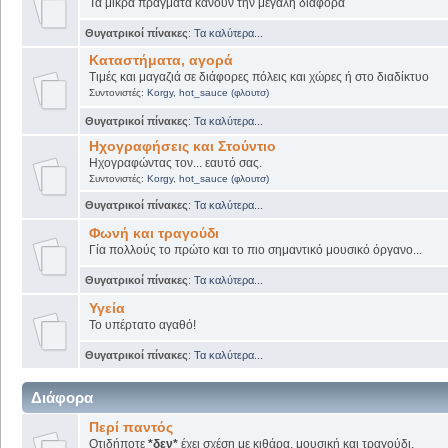
Τα μικρά πράγματα κάνουν την μεγάλη διαφορά
Θυγατρικοί πίνακες
:
Τα καλύτερα...
Καταστήματα, αγορά
Τιμές και μαγαζιά σε διάφορες πόλεις και χώρες ή στο διαδίκτυο
Συντονιστές:
Korgy
,
hot_sauce (φλουτσ)
Θυγατρικοί πίνακες
:
Τα καλύτερα...
Ηχογραφήσεις και Στούντιο
Ηχογραφώντας τον... εαυτό σας.
Συντονιστές:
Korgy
,
hot_sauce (φλουτσ)
Θυγατρικοί πίνακες
:
Τα καλύτερα...
Φωνή και τραγούδι
Γία πολλούς το πρώτο και το πιο σημαντικό μουσικό όργανο...
Θυγατρικοί πίνακες
:
Τα καλύτερα...
Υγεία
Το υπέρτατο αγαθό!
Θυγατρικοί πίνακες
:
Τα καλύτερα...
Διάφορα
Περί παντός
Οτιδήποτε
*δεν*
έχει σχέση με κιθάρα, μουσική και τραγούδι.