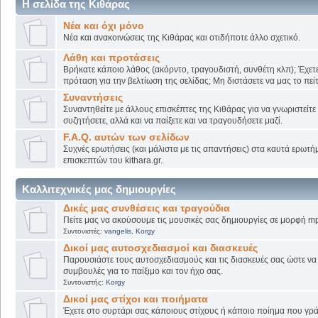
Η σελίδα της Κιθάρας
Νέα και όχι μόνο
Νέα και ανακοινώσεις της Κιθάρας και οτιδήποτε άλλο σχετικό.
Λάθη και προτάσεις
Βρήκατε κάποιο λάθος (ακόρντο, τραγουδιστή, συνθέτη κλπ); Έχετε
πρόταση για την βελτίωση της σελίδας; Μη διστάσετε να μας το πείτ
Συναντήσεις
Συναντηθείτε με άλλους επισκέπτες της Κιθάρας για να γνωριστείτε
συζητήσετε, αλλά και να παίξετε και να τραγουδήσετε μαζί.
F.A.Q. αυτών των σελίδων
Συχνές ερωτήσεις (και μάλιστα με τις απαντήσεις) στα καυτά ερωτ
επισκεπτών του kithara.gr.
Καλλιτεχνικές μας δημιουργίες
Δικές μας συνθέσεις και τραγούδια
Πείτε μας να ακούσουμε τις μουσικές σας δημιουργίες σε μορφή mp
Συντονιστές:
vangelis
,
Korgy
Δικοί μας αυτοσχεδιασμοί και διασκευές
Παρουσιάστε τους αυτοσχεδιασμούς και τις διασκευές σας ώστε να λ
συμβουλές για το παίξιμο και τον ήχο σας.
Συντονιστής:
Korgy
Δικοί μας στίχοι και ποιήματα
Έχετε στο συρτάρι σας κάποιους στίχους ή κάποιο ποίημα που γρά