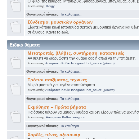
Οι φίλοι της κιθάρας: Μπουζούκι, φυσαρμόνικα, μπαγλαμάς, ούτι, βι
Συντονιστής:
Korgy
Θυγατρικοί πίνακες
:
Τα καλύτερα...
Σύνδεσμοι μουσικών οργάνων
Είδατε κάποια καλή ιστοσελίδα σχετική με μουσικά όργανα και θέλετ
σε άλλους; Κάντε το εδώ.
Ειδικά θέματα
Μετατροπές, βλάβες, συντήρηση, κατασκευές
Αν θέλετε να διορθώσετε την κιθάρα σας ή απλά να την "φτιάξετε".
Συντονιστές:
Αυτάρεσκο Καθίκι Isnogood
,
hot_sauce (φλουτσ)
Θυγατρικοί πίνακες
:
Τα καλύτερα...
Τρόποι παιξίματος, τεχνικές
Μικρά μυστικά για μεγάλα αποτελέσματα
Συντονιστές:
Αυτάρεσκο Καθίκι Isnogood
,
hot_sauce (φλουτσ)
Θυγατρικοί πίνακες
:
Τα καλύτερα...
Εκμάθηση – Πρώτα βήματα
Για όσους θέλουν να μάθουν κιθάρα και δεν ξέρουν πώς να ξεκινήσο
Συντονιστής:
Αυτάρεσκο Καθίκι Isnogood
Θυγατρικοί πίνακες
:
Τα καλύτερα...
Χορδές, πένες, αξεσουάρ