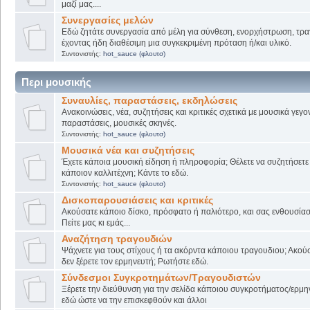
μαζί μας....
Συνεργασίες μελών
Εδώ ζητάτε συνεργασία από μέλη για σύνθεση, ενορχήστρωση, τρα
έχοντας ήδη διαθέσιμη μια συγκεκριμένη πρόταση ή/και υλικό.
Συντονιστής:
hot_sauce (φλουτσ)
Περι μουσικής
Συναυλίες, παραστάσεις, εκδηλώσεις
Ανακοινώσεις, νέα, συζητήσεις και κριτικές σχετικά με μουσικά γεγο
παραστάσεις, μουσικές σκηνές.
Συντονιστής:
hot_sauce (φλουτσ)
Μουσικά νέα και συζητήσεις
Έχετε κάποια μουσική είδηση ή πληροφορία; Θέλετε να συζητήσετε 
κάποιον καλλιτέχνη; Κάντε το εδώ.
Συντονιστής:
hot_sauce (φλουτσ)
Δισκοπαρουσιάσεις και κριτικές
Ακούσατε κάποιο δίσκο, πρόσφατο ή παλιότερο, και σας ενθουσίασ
Πείτε μας κι εμάς...
Αναζήτηση τραγουδιών
Ψάχνετε για τους στίχους ή τα ακόρντα κάποιου τραγουδιου; Ακού
δεν ξέρετε τον ερμηνευτή; Ρωτήστε εδώ.
Σύνδεσμοι Συγκροτημάτων/Τραγουδιστών
Ξέρετε την διεύθυνση για την σελίδα κάποιου συγκροτήματος/ερμη
εδώ ώστε να την επισκεφθούν και άλλοι