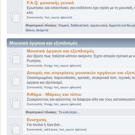
F.A.Q. μουσικής γενικά
Ερωτήσεις και απαντήσεις για οτιδήποτε έχει σχέση με τη μουσική, 
κλπ.
Συντονιστής:
hot_sauce (φλουτσ)
Θυγατρικοί πίνακες
:
Νομικά, διαδικαστικά, οργανωτικά
,
Αρμονία και θεωρί
δίσκοι
,
Ακόρντα
Μουσικά όργανα και εξοπλισμός
Μουσικά όργανα και εξοπλισμός
Δεν ξέρετε πως παίζεται κάποιο ακόρντο; Έχετε απορία σχετικά με
Ρωτήστε.
Συντονιστές:
Korgy
,
hot_sauce (φλουτσ)
Δοκιμές και συγκρίσεις μουσικών οργάνων και εξο
Ολοκληρωμένες παρουσίασεις, κριτικές, συγκριτικά τεστ, τεχνικές α
όργανα και εξοπλισμό.
Συντονιστές:
Korgy
,
hot_sauce (φλουτσ)
Κιθάρα - Μάρκες και τύποι
Συγκρίνοντας και κρίνοντας τα διάφορα είδη και τους κατασκευαστ
Συντονιστές:
Korgy
,
hot_sauce (φλουτσ)
Θυγατρικοί πίνακες
:
Τα καλύτερα...
Ενισχυτές
Για πολλά ή λίγα βατ...
Συντονιστές:
adr1anos
,
hot_sauce (φλουτσ)