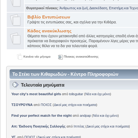
Θυγατρικοί πίνακες
:
Άνθρωπος και ζωή
,
Διασκέδαση
,
Επιστήμη και Τεχν
Βιβλίο Εντυπώσεων
Γράψτε τις εντυπώσεις σας, και σχόλια για την Κιθάρα.
Κάδος ανακύκλωσης
Θέματα που έχουν μετακινηθεί από άλλες κατηγορίες επειδή είναι ά
πρόκειται να διαγραφούν προσεχώς. Παραμένουν λίγες μέρες για 
κάποιος θέλει να τα δει για τελευταία φορά.
Κανένα νέο μήνυμα
Πίνακας ανακατεύθυνσης
Το Στέκι των Κιθαρωδών - Κέντρο Πληροφοριών
Τελευταία μηνύματα
Your city's most beautiful girls
από
tolisguitar
(
Νέα και όχι μόνο
)
ΤΣΟΥΡΟΥΝΑ
από
ΠΟΙΟΣ
(
Δικοί μας στίχοι και ποιήματα
)
Find your perfect match for the night
από
andpap
(
Νέα και όχι μόνο
)
Απ: Έκδοση Ποιητικής Συλλογής
από
Ιππέας
(
Δικοί μας στίχοι και ποιήματα
)
ΥΓ.
από
ΠΟΙΟΣ
(
Δικοί μας στίχοι και ποιήματα
)