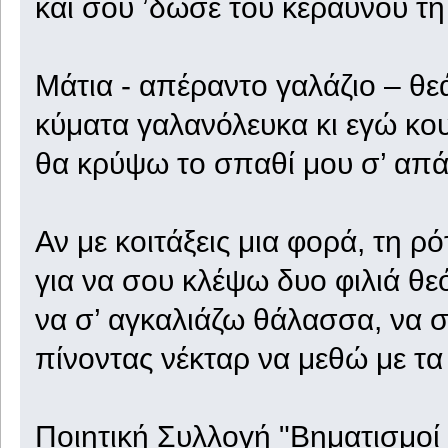
και σου ’δωσε του κεραυνού τη
Μάτια - απέραντο γαλάζιο – θ
κύματα γαλανόλευκα κι εγώ κο
θα κρύψω το σπαθί μου σ’ απά
Αν με κοιτάξεις μια φορά, τη ρ
για να σου κλέψω δυο φιλιά θεό
να σ’ αγκαλιάζω θάλασσα, να 
πίνοντας νέκταρ να μεθώ με τα
Ποιητική Συλλογή "Βηματισμοί