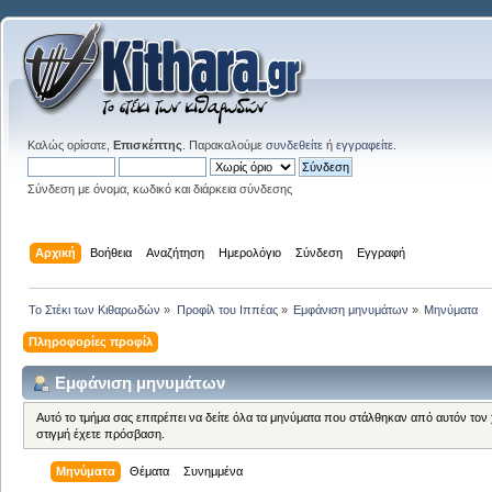
Καλώς ορίσατε,
Επισκέπτης
. Παρακαλούμε
συνδεθείτε
ή
εγγραφείτε
.
Σύνδεση με όνομα, κωδικό και διάρκεια σύνδεσης
Αρχική
Βοήθεια
Αναζήτηση
Ημερολόγιο
Σύνδεση
Εγγραφή
Το Στέκι των Κιθαρωδών
»
Προφίλ του Ιππέας
»
Εμφάνιση μηνυμάτων
»
Μηνύματα
Πληροφορίες προφίλ
Εμφάνιση μηνυμάτων
Αυτό το τμήμα σας επιτρέπει να δείτε όλα τα μηνύματα που στάλθηκαν από αυτόν τον
στιγμή έχετε πρόσβαση.
Μηνύματα
Θέματα
Συνημμένα