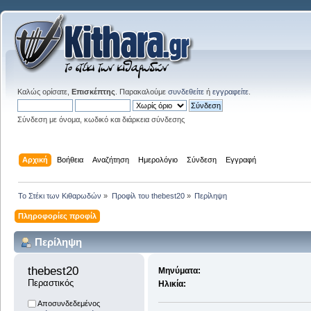
Καλώς ορίσατε,
Επισκέπτης
. Παρακαλούμε
συνδεθείτε
ή
εγγραφείτε
.
Σύνδεση με όνομα, κωδικό και διάρκεια σύνδεσης
Αρχική
Βοήθεια
Αναζήτηση
Ημερολόγιο
Σύνδεση
Εγγραφή
Το Στέκι των Κιθαρωδών
»
Προφίλ του thebest20
»
Περίληψη
Πληροφορίες προφίλ
Περίληψη
thebest20 
Μηνύματα:
Περαστικός
Ηλικία:
Αποσυνδεδεμένος