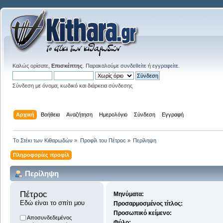
Καλώς ορίσατε,
Επισκέπτης
. Παρακαλούμε
συνδεθείτε
ή
εγγραφείτε
.
Σύνδεση με όνομα, κωδικό και διάρκεια σύνδεσης
Αρχική
Βοήθεια
Αναζήτηση
Ημερολόγιο
Σύνδεση
Εγγραφή
Το Στέκι των Κιθαρωδών
»
Προφίλ του Πέτροc
»
Περίληψη
Πληροφορίες προφίλ
Περίληψη
Πέτροc 
Μηνύματα:
Εδώ είναι το σπίτι μου
Προσαρμοσμένος τίτλος:
Προσωπικό κείμενο:
Αποσυνδεδεμένος
Φύλο: