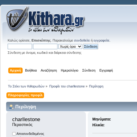
Καλώς ορίσατε,
Επισκέπτης
. Παρακαλούμε
συνδεθείτε
ή
εγγραφείτε
.
Σύνδεση με όνομα, κωδικό και διάρκεια σύνδεσης
Αρχική
Βοήθεια
Αναζήτηση
Ημερολόγιο
Σύνδεση
Εγγραφή
Το Στέκι των Κιθαρωδών
»
Προφίλ του charllestone
»
Περίληψη
Πληροφορίες προφίλ
Περίληψη
charllestone 
Μηνύματα:
Περαστικός
Ηλικία:
Αποσυνδεδεμένος