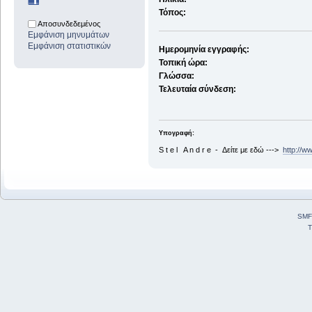
Τόπος:
Αποσυνδεδεμένος
Εμφάνιση μηνυμάτων
Εμφάνιση στατιστικών
Ημερομηνία εγγραφής:
Τοπική ώρα:
Γλώσσα:
Τελευταία σύνδεση:
Υπογραφή:
S t e l A n d r e - Δείτε με εδώ --->
http://w
SMF
T