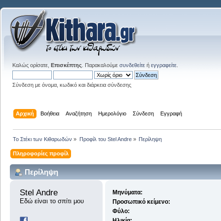
Καλώς ορίσατε,
Επισκέπτης
. Παρακαλούμε
συνδεθείτε
ή
εγγραφείτε
.
Σύνδεση με όνομα, κωδικό και διάρκεια σύνδεσης
Αρχική
Βοήθεια
Αναζήτηση
Ημερολόγιο
Σύνδεση
Εγγραφή
Το Στέκι των Κιθαρωδών
»
Προφίλ του Stel Andre
»
Περίληψη
Πληροφορίες προφίλ
Περίληψη
Stel Andre 
Μηνύματα:
Εδώ είναι το σπίτι μου
Προσωπικό κείμενο:
Φύλο:
Ηλικία: