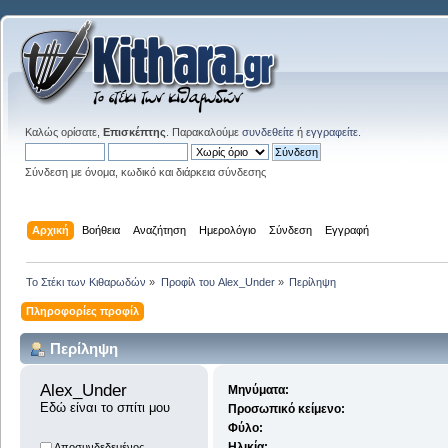
Καλώς ορίσατε,
Επισκέπτης
. Παρακαλούμε
συνδεθείτε
ή
εγγραφείτε
.
Σύνδεση με όνομα, κωδικό και διάρκεια σύνδεσης
Αρχική
Βοήθεια
Αναζήτηση
Ημερολόγιο
Σύνδεση
Εγγραφή
Το Στέκι των Κιθαρωδών
»
Προφίλ του Alex_Under
»
Περίληψη
Πληροφορίες προφίλ
Περίληψη
Alex_Under 
Μηνύματα:
Εδώ είναι το σπίτι μου
Προσωπικό κείμενο:
Φύλο:
Ηλικία:
Αποσυνδεδεμένος