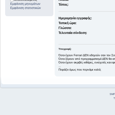
Εμφάνιση μηνυμάτων
Τόπος:
Εμφάνιση στατιστικών
Ημερομηνία εγγραφής:
Τοπική ώρα:
Γλώσσα:
Τελευταία σύνδεση:
Υπογραφή:
Όσοι έχουν Ferrari ΔΕΝ οδηγούν σαν τον Σ
Όσοι ξέρουν από προγραμματισμό ΔΕΝ θα απο
Όσοι έχουν ακριβές κιθάρες, ενισχυτές και ε
...
Πειράζει όμως που περνάμε καλά;
SMF
T