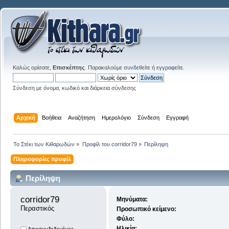
Καλώς ορίσατε,
Επισκέπτης
. Παρακαλούμε
συνδεθείτε
ή
εγγραφείτε
.
Σύνδεση με όνομα, κωδικό και διάρκεια σύνδεσης
Αρχική
Βοήθεια
Αναζήτηση
Ημερολόγιο
Σύνδεση
Εγγραφή
Το Στέκι των Κιθαρωδών
»
Προφίλ του corridor79
»
Περίληψη
Πληροφορίες προφίλ
Περίληψη
corridor79 
Μηνύματα:
Περαστικός
Προσωπικό κείμενο:
Φύλο:
Ηλικία: