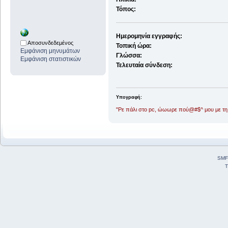
Τόπος:
Ημερομηνία εγγραφής:
Αποσυνδεδεμένος
Τοπική ώρα:
Εμφάνιση μηνυμάτων
Γλώσσα:
Εμφάνιση στατιστικών
Τελευταία σύνδεση:
Υπογραφή:
"Ρε πάλι στο pc, ώωωρε πού@#$^ μου με τη d
SMF
T