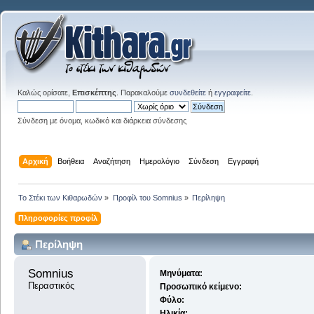
Καλώς ορίσατε,
Επισκέπτης
. Παρακαλούμε
συνδεθείτε
ή
εγγραφείτε
.
Σύνδεση με όνομα, κωδικό και διάρκεια σύνδεσης
Αρχική
Βοήθεια
Αναζήτηση
Ημερολόγιο
Σύνδεση
Εγγραφή
Το Στέκι των Κιθαρωδών
»
Προφίλ του Somnius
»
Περίληψη
Πληροφορίες προφίλ
Περίληψη
Somnius 
Μηνύματα:
Περαστικός
Προσωπικό κείμενο:
Φύλο:
Ηλικία: