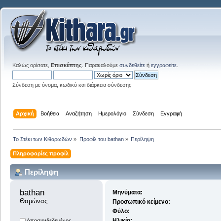
Καλώς ορίσατε,
Επισκέπτης
. Παρακαλούμε
συνδεθείτε
ή
εγγραφείτε
.
Σύνδεση με όνομα, κωδικό και διάρκεια σύνδεσης
Αρχική
Βοήθεια
Αναζήτηση
Ημερολόγιο
Σύνδεση
Εγγραφή
Το Στέκι των Κιθαρωδών
»
Προφίλ του bathan
»
Περίληψη
Πληροφορίες προφίλ
Περίληψη
bathan 
Μηνύματα:
Θαμώνας
Προσωπικό κείμενο:
Φύλο:
Ηλικία:
Αποσυνδεδεμένος