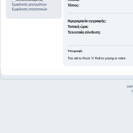
Εμφάνιση μηνυμάτων
Τόπος:
Εμφάνιση στατιστικών
Ημερομηνία εγγραφής:
Τοπική ώρα:
Τελευταία σύνδεση:
Υπογραφή:
Too old to Rock 'n' Roll to young to retire
SMF
T