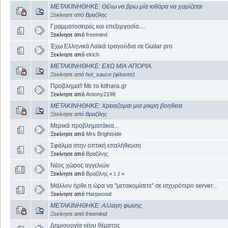
ΜΕΤΑΚΙΝΗΘΗΚΕ: Θέλω να βρω μία κιθάρα να χαρίζεται
Ξεκίνησε από
Βραζίλης
Γραμματοσειρές και επεξεργασία....
Ξεκίνησε από
freemind
Έχω Ελληνικά Λαϊκά τραγούδια σε Guitar pro
Ξεκίνησε από
elrich
ΜΕΤΑΚΙΝΗΘΗΚΕ: ΕΧΩ ΜΙΑ ΑΠΟΡΙΑ.
Ξεκίνησε από
hot_sauce (φλουτσ)
Προβλημα!! Με το kithara.gr
Ξεκίνησε από
Antony2198
ΜΕΤΑΚΙΝΗΘΗΚΕ: Χρειαζομαι μια μικρη βοηθεια
Ξεκίνησε από
Βραζίλης
Μερικά προβληματάκια...
Ξεκίνησε από
Mrs Brightside
Σφάλμα στην οπτική επαλήθευση
Ξεκίνησε από
Βραζίλης
Νέος χώρος αγγελιών
Ξεκίνησε από
Βραζίλης
«
1
2
»
Μάλλον ήρθε η ώρα να "μετακομίσετε" σε ισχυρότερο server...
Ξεκίνησε από
Harpwood
ΜΕΤΑΚΙΝΗΘΗΚΕ: Αλλαγη φωνης
Ξεκίνησε από
freemind
Δημιουργία νέου θέματος