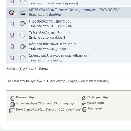
Ξεκίνησε από
hot_sauce (φλουτσ)
ΜΕΤΑΚΙΝΗΘΗΚΕ: Νικος Οικονομοπουλος - "ΕΝΝΟΕΙΤΑΙ"
Ξεκίνησε από
Βραζίλης
Πώς βρίσκω τα θέματα μου ;
Ξεκίνησε από
STEFANOS604
Τι θα άλλαζες στο Forum!!!
Ξεκίνησε από
KorakidisN
Κάτι δεν πάει καλά με το forum
Ξεκίνησε από
Alex_Under
Σελίδες καλλιτεχνών (music.kithara.gr)
Ξεκίνησε από
Βραζίλης
Σελίδες: [
1
]
2
3
4
...
8
Πάνω
Το Στέκι των Κιθαρωδών
»
Η σελίδα της Κιθάρας
»
Λάθη και προτάσεις
Κανονικό θέμα
Κλειδωμένο θέμα
Μόνιμο θέμα
Δημοφιλές θέμα (Πάνω από 15 απαντήσεις)
Ψηφοφορία
Πολύ δημοφιλές θέμα (Πάνω από 25 απαντήσεις)