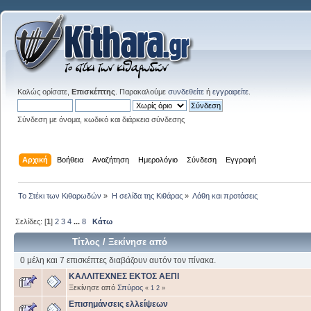
Καλώς ορίσατε,
Επισκέπτης
. Παρακαλούμε
συνδεθείτε
ή
εγγραφείτε
.
Σύνδεση με όνομα, κωδικό και διάρκεια σύνδεσης
Αρχική
Βοήθεια
Αναζήτηση
Ημερολόγιο
Σύνδεση
Εγγραφή
Το Στέκι των Κιθαρωδών
»
Η σελίδα της Κιθάρας
»
Λάθη και προτάσεις
Σελίδες: [
1
]
2
3
4
...
8
Κάτω
Τίτλος
/
Ξεκίνησε από
0 μέλη και 7 επισκέπτες διαβάζουν αυτόν τον πίνακα.
ΚΑΛΛΙΤΕΧΝΕΣ ΕΚΤΟΣ ΑΕΠΙ
Ξεκίνησε από
Σπύρος
«
1
2
»
Επισημάνσεις ελλείψεων