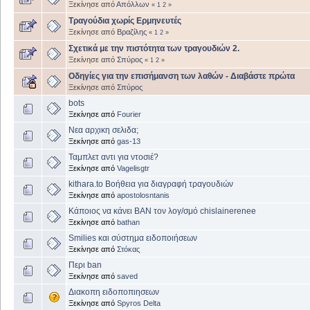
Ξεκίνησε από
Απόλλων
«
1
2
»
Τραγούδια χωρίς Ερμηνευτές
Ξεκίνησε από
Βραζίλης
«
1
2
»
Σχετικά με την πιστότητα των τραγουδιών 2.
Ξεκίνησε από
Σπύρος
«
1
2
»
Οδηγίες για την επισήμανση των λαθών - Διαβάστε πρώτα
Ξεκίνησε από
Σπύρος
bots
Ξεκίνησε από
Fourier
Νεα αρχικη σελιδα;
Ξεκίνησε από
gas-13
Ταμπλετ αντι για ντοσιέ?
Ξεκίνησε από
Vagelisgtr
kithara.to Βοήθεια για διαγραφή τραγουδιών
Ξεκίνησε από
apostolosntanis
Κάποιος να κάνει BAN τον λογ/σμό chislainerenee
Ξεκίνησε από
bathan
Smilies και σύστημα ειδοποιήσεων
Ξεκίνησε από
Στόκας
Περι ban
Ξεκίνησε από
saved
Διακοπη ειδοποπιησεων
Ξεκίνησε από
Spyros Delta