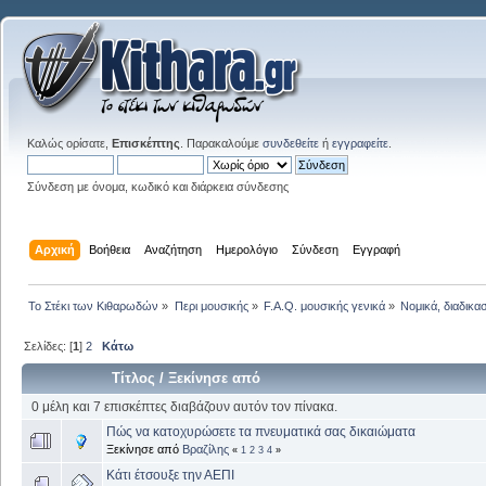
Καλώς ορίσατε,
Επισκέπτης
. Παρακαλούμε
συνδεθείτε
ή
εγγραφείτε
.
Σύνδεση με όνομα, κωδικό και διάρκεια σύνδεσης
Αρχική
Βοήθεια
Αναζήτηση
Ημερολόγιο
Σύνδεση
Εγγραφή
Το Στέκι των Κιθαρωδών
»
Περι μουσικής
»
F.A.Q. μουσικής γενικά
»
Νομικά, διαδικα
Σελίδες: [
1
]
2
Κάτω
Τίτλος
/
Ξεκίνησε από
0 μέλη και 7 επισκέπτες διαβάζουν αυτόν τον πίνακα.
Πώς να κατοχυρώσετε τα πνευματικά σας δικαιώματα
Ξεκίνησε από
Βραζίλης
«
1
2
3
4
»
Κάτι έτσουξε την ΑΕΠΙ