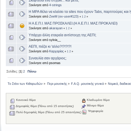
Σκέφτεσαι ένα στιχάκι... και μετά;
Ξεκίνησε από
4-strings
H MPA θέλει να κλείσει τα sites που έχουν Tabs, παρτιτούρες και ly
Ξεκίνησε από
ZeeM (ex-user#123)
«
1
2
»
Η Α.Ε.Π.Ι. ΜΑΣ ΠΡΟΣΚΑΛΕΙ.(Η Α.Ε.Π.Ι. ΜΑΣ ΠΡΟΚΑΛΕΙ)
Ξεκίνησε από
akarayan
«
1
2
»
Υπάρχει άλλη εταιρεία αντίστοιχη της ΑΕΠΙ;
Ξεκίνησε από sylvia__
ΑΕΠΙ, πιέζει κι 'αλλο?!?!?!?!
Ξεκίνησε από
Καρχαρίας
«
1
2
»
Συναυλία σαν αρχάριος;
Ξεκίνησε από psomas
Σελίδες: [
1
]
2
Πάνω
Το Στέκι των Κιθαρωδών
»
Περι μουσικής
»
F.A.Q. μουσικής γενικά
»
Νομικά, διαδικα
Κανονικό θέμα
Κλειδωμένο θέμα
Μόνιμο θέμα
Δημοφιλές θέμα (Πάνω από 15 απαντήσεις)
Ψηφοφορία
Πολύ δημοφιλές θέμα (Πάνω από 25 απαντήσεις)