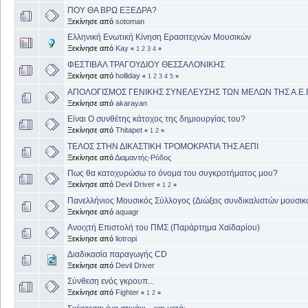
ΠΟΥ ΘΑ ΒΡΩ ΕΞΕΔΡΑ?
Ξεκίνησε από
sotoman
Ελληνική Ενωτική Κίνηση Ερασιτεχνών Μουσικών
Ξεκίνησε από
Kay
«
1
2
3
4
»
ΦΕΣΤΙΒΑΛ ΤΡΑΓΟΥΔΙΟΥ ΘΕΣΣΑΛΟΝΙΚΗΣ
Ξεκίνησε από
holliday
«
1
2
3
4
5
»
ΑΠΟΛΟΓΙΣΜΟΣ ΓΕΝΙΚΗΣ ΣΥΝΕΛΕΥΣΗΣ ΤΩΝ ΜΕΛΩΝ ΤΗΣ Α.Ε.Π
Ξεκίνησε από
akarayan
Είναι Ο συνθέτης κάτοχος της δημιουργίας του?
Ξεκίνησε από
Thitapet
«
1
2
»
ΤΕΛΟΣ ΣΤΗΝ ΔΙΚΑΣΤΙΚΗ ΤΡΟΜΟΚΡΑΤΙΑ ΤΗΣ ΑΕΠΙ
Ξεκίνησε από
Διαμαντής-Ρόδος
Πως θα κατοχυρώσω το όνομα του συγκροτήματος μου?
Ξεκίνησε από
Devil Driver
«
1
2
»
Πανελλήνιος Μουσικός Σύλλογος (Διώξεις συνδικαλιστών μουσικ
Ξεκίνησε από
aquagr
Ανοιχτή Επιστολή του ΠΜΣ (Παράρτημα Χαϊδαρίου)
Ξεκίνησε από
liotropi
Διαδικασία παραγωγής CD
Ξεκίνησε από
Devil Driver
Σύνθεση ενός γκρουπ...
Ξεκίνησε από
Fighter
«
1
2
»