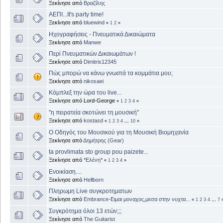
Ξεκίνησε από
Βραζίλης
ΑΕΠΙ...It's party time!
Ξεκίνησε από
bluewind
«
1
2
»
Ηχογραφήσεις - Πνευματικά Δικαιώματα
Ξεκίνησε από
Manwe
Περί Πνευματικών Δικαιωμάτων !
Ξεκίνησε από
Dimitris12345
Πώς μπορώ να κάνω γνωστά τα κομμάτια μου;
Ξεκίνησε από
nikosaei
Κόμπλεξ την ώρα του live...
Ξεκίνησε από Lord-George
«
1
2
3
4
»
''η πειρατεία σκοτώνει τη μουσική''
Ξεκίνησε από
kostasd
«
1
2
3
4
...
10
»
Ο Οδηγός του Μουσικού για τη Μουσική Βιομηχανία
Ξεκίνησε από
Δημήτρης (Gear)
ta provlimata sto group pou paizete...
Ξεκίνησε από
*Ελένη*
«
1
2
3
4
»
Ενοικίαση....
Ξεκίνησε από
Hellborn
Πληρωμη Live συγκροτηματων
Ξεκίνησε από
Embrance-Ειμαι μοναχος,μεσα στην νυχτα...
«
1
2
3
4
...
7
Συγκρότημα όλοι 13 ετών;;;
Ξεκίνησε από
The Guitarist