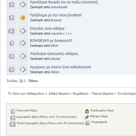
Χρειάζομαι θεωρία για να παίξω ηλεκτρική;
Ξεκίνησε από
antonioua8
Πρόβλημα με την πένα βοηθεια!
Ξεκίνησε από
jimaras
Σπουδές στην κιθάρα
Ξεκίνησε από
savarel
«
1
2
»
ΒΟΗΘΕΙΑ!!! με δασκαλο!!!!
Ξεκίνησε από
Elem
Χόρδισμα ηλεκτρικής κιθάρας
Ξεκίνησε από
pityian
Αρχαριος με πλανο ζητει καθοδηγηση
Ξεκίνησε από
Adoni
Σελίδες: [
1
]
2
Πάνω
Το Στέκι των Κιθαρωδών
»
Ειδικά θέματα
»
Εκμάθηση – Πρώτα βήματα
»
Τα καλύτερα.
Κανονικό θέμα
Κλειδωμένο θέμα
Μόνιμο θέμα
Δημοφιλές θέμα (Πάνω από 15 απαντήσεις)
Ψηφοφορία
Πολύ δημοφιλές θέμα (Πάνω από 25 απαντήσεις)