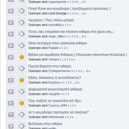
Ξεκίνησε από
organopextis
«
1
2
3
4
...
6
»
Floyd Rose και κουρδισμα ( προβληματα-προτασεις )
Ξεκίνησε από Lord-George
«
1
2
3
4
...
6
»
Αρχάριος / Πώς πιάνω μπαρέ;
Ξεκίνησε από
exemithia
«
1
2
»
Ποιος σας επηρέασε και πιασατε κιθάρα στα χέρια σας;;;
Ξεκίνησε από
virgin_killerrr
«
1
2
3
4
...
8
»
Θέση αντίχειρα στην ηλεκτρική κιθάρα.
Ξεκίνησε από
Paladin
«
1
2
»
Βιβλια για εκμαθηση Κιθαρας ( Ηλεκτρικη-Ακουστικη-Κλασσικη )
Ξεκίνησε από
Johann
«
1
2
3
4
5
»
Πρωτα βηματα στην κιθαρα.
Ξεκίνησε από
Omiloparmenos
«
1
2
3
4
...
8
»
Ωδείο, δάσκαλος ή αυτοδιδακτος?
Ξεκίνησε από
Κομήτης
«
1
2
3
4
...
8
»
Διαφορετικά κουρντίσματα κιθάρας
Ξεκίνησε από
vangelis
«
1
2
»
Πώς παίζετε τα τραγούδια απ' έξω;
Ξεκίνησε από
Cuenca_60R
«
1
2
»
σε τι κουρδισμα προτιματε να παιζεται?
Ξεκίνησε από
inthewoods
«
1
2
»
Βελτίωση στην κιθάρα
Ξεκίνησε από
emilio