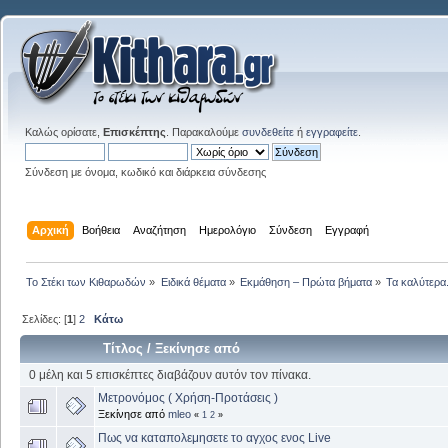
Καλώς ορίσατε,
Επισκέπτης
. Παρακαλούμε
συνδεθείτε
ή
εγγραφείτε
.
Σύνδεση με όνομα, κωδικό και διάρκεια σύνδεσης
Αρχική
Βοήθεια
Αναζήτηση
Ημερολόγιο
Σύνδεση
Εγγραφή
Το Στέκι των Κιθαρωδών
»
Ειδικά θέματα
»
Εκμάθηση – Πρώτα βήματα
»
Τα καλύτερα.
Σελίδες: [
1
]
2
Κάτω
Τίτλος
/
Ξεκίνησε από
0 μέλη και 5 επισκέπτες διαβάζουν αυτόν τον πίνακα.
Μετρονόμος ( Χρήση-Προτάσεις )
Ξεκίνησε από
mleo
«
1
2
»
Πως να καταπολεμησετε το αγχος ενος Live