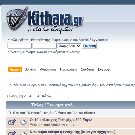
Καλώς ορίσατε,
Επισκέπτης
. Παρακαλούμε
συνδεθείτε
ή
εγγραφείτε
.
Σύνδεση με όνομα, κωδικό και διάρκεια σύνδεσης
Αρχική
Βοήθεια
Αναζήτηση
Ημερολόγιο
Σύνδεση
Εγγραφή
Το Στέκι των Κιθαρωδών
»
Μουσικά όργανα και εξοπλισμός
»
Μουσικά όργανα και εξ
Σελίδες: [
1
]
2
3
4
...
34
Κάτω
Τίτλος
/
Ξεκίνησε από
0 μέλη και 10 επισκέπτες διαβάζουν αυτόν τον πίνακα.
Οι 10 καλύτερες Tele μέχρι 300 Ευρώ
Ξεκίνησε από
Απόλλων
«
1
2
»
Καινουρια κιθαρα ή ενισχυτης (θεμα για αρχαριους)