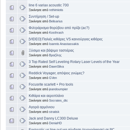
line 6 variax acoustic 700
Ξεκίνησε από
rethimiotis
Συντήρηση / Set-up
Ξεκίνησε από
Belisarius
Φιλτράρισμα θορύβου από πρίζα (ac?)
Ξεκίνησε από
Kosthrash
[VIDEO] Παλιές κιθάρες VS καινούργιες κιθάρες
Ξεκίνησε από
Ioannis Anastassakis
Ξύσιμο και βάψιμο ταστιέρας
Ξεκίνησε από
Βραζίλης
3 Top Rated Self Leveling Rotary Laser Levels of the Year
Ξεκίνησε από
DawnSilva
Reddick Voyager, απόψεις γνώμες?
Ξεκίνησε από
GVen
Focusrite scarlett + Pro tools
Ξεκίνησε από
jeandoumpier
Κιθάρα και αεροπλάνο
Ξεκίνησε από
Socrates_dtc
Αγορά αρμόνιου
Ξεκίνησε από
stratisk
Jack and Danny LC300 Deluxe
Ξεκίνησε από
DeniaHD
Ενισχυτής με line out για σύνδεση (ηχογράφηση) σε PC