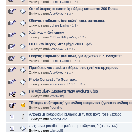
Ξεκίνησε από
Johnie Darko
«
1
2
»
Oι καλύτερες ακουστικές κιθάρες κάτω από 200 Ευρώ
Ξεκίνησε από
Απόλλων
«
1
2
»
Οδηγος επιβιωσης (και καλα) προς αρχαριους
Ξεκίνησε από
Johnie Darko
«
1
2
»
Χάθηκαν - Κλάπηκαν
Ξεκίνησε από
Ο Νέος Κιθαρωδός
«
1
2
»
Οι 10 καλύτερες Strat μέχρι 200 Ευρώ
Ξεκίνησε από
Απόλλων
«
1
2
3
»
Οδηγος επιβιωσης (και καλα) για αρχαριους 2, ενισχυτες
Ξεκίνησε από
Johnie Darko
«
1
2
3
»
Προτάσεις για πακέτο κιθάρας-ενισχυτή για αρχάριους
Ξεκίνησε από
Απόλλων
«
1
2
»
Photo Contest : To Gear μας.
Ξεκίνησε από
apressas
«
1
2
3
4
...
10
»
Για νέα μέλη- Διαβάστε πριν ανοίξετε θέμα
Ξεκίνησε από
Witchking
"Ετοιμες συζητησεις" για ενδιαφερομενους ( γενικου ενδιαφερ
Ξεκίνησε από
freemind
Απορία με κούρδισμα κιθάρας με τύπου floyd rose γέφυρα
Ξεκίνησε από
MelodyHero
πως κανω practice σε μπάσσο με οδηγους ? (ακορντων)
Ξεκίνησε από
tolskos83