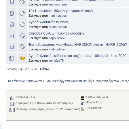
Ξεκίνησε από
jeandoumpier
10+1 προτάσεις δώρων για γιουκαλιλιστές
Ξεκίνησε από
mad_nassos
Αγορά κλασσικής κιθάρας
Ξεκίνησε από
Beats please
Cordoba C5-CET Ηλεκτροκλασσική
Ξεκίνησε από
papoulias62
Έχετε ξανακούσει για κιθάρες HARISSON (και όχι HARRISON)?
Ξεκίνησε από
Faltsoplayer
Αγορά κλασικής κιθάρας για αρχάριο έως 100 ευρώ - έτος 2020
Ξεκίνησε από
leonidas75
Σελίδες: [
1
]
2
3
4
...
34
Πάνω
Το Στέκι των Κιθαρωδών
»
Μουσικά όργανα και εξοπλισμός
»
Μουσικά όργανα και εξ
Κανονικό θέμα
Κλειδωμένο θέμα
Μόνιμο θέμα
Δημοφιλές θέμα (Πάνω από 15 απαντήσεις)
Ψηφοφορία
Πολύ δημοφιλές θέμα (Πάνω από 25 απαντήσεις)