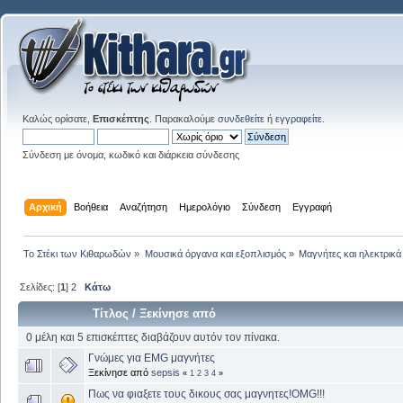
Καλώς ορίσατε,
Επισκέπτης
. Παρακαλούμε
συνδεθείτε
ή
εγγραφείτε
.
Σύνδεση με όνομα, κωδικό και διάρκεια σύνδεσης
Αρχική
Βοήθεια
Αναζήτηση
Ημερολόγιο
Σύνδεση
Εγγραφή
Το Στέκι των Κιθαρωδών
»
Μουσικά όργανα και εξοπλισμός
»
Μαγνήτες και ηλεκτρικά
Σελίδες: [
1
]
2
Κάτω
Τίτλος
/
Ξεκίνησε από
0 μέλη και 5 επισκέπτες διαβάζουν αυτόν τον πίνακα.
Γνώμες για EMG μαγνήτες
Ξεκίνησε από
sepsis
«
1
2
3
4
»
Πως να φιαξετε τους δικους σας μαγνητες!OMG!!!