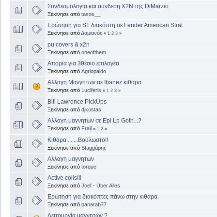
Συνδεσμολογια και συνδεση Χ2Ν της DiMarzio.
Ξεκίνησε από
tasos__
Ερώτηση για S1 διακόπτη σε Fender American Strat
Ξεκίνησε από
Δαμιανός
«
1
2
3
»
pu covers & x2n
Ξεκίνησε από
oneofthem
Απορία για 3θέσιο επιλογέα
Ξεκίνησε από
Agriopaido
Αλλαγη Μανγητων αε Ibanez κιθαρα
Ξεκίνησε από
Luciferis
«
1
2
3
»
Bill Lawrence PickUps
Ξεκίνησε από
djkostas
Αλλαγη μαγνητων σε Epi Lp Goth...?
Ξεκίνησε από
Frail
«
1
2
»
Κιθάρα........Βούλωστο!!
Ξεκίνησε από
Staggάρης
Αλλαγη μαγνητων
Ξεκίνησε από
torque
Active coils!!!
Ξεκίνησε από
Joef - Über Alles
Ερώτηση για διακόπτες πάνω στην κιθάρα.
Ξεκίνησε από
panarab77
Λειτουργία μαγνητών ?