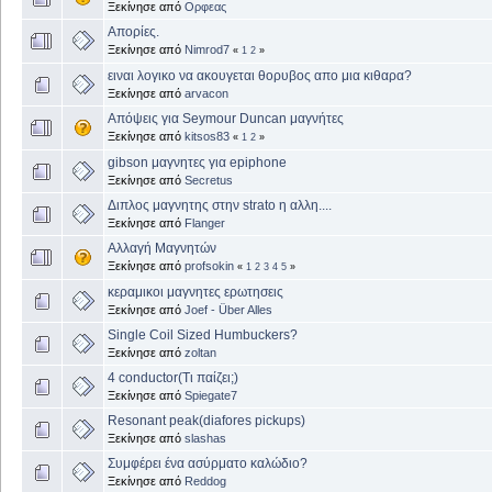
Ξεκίνησε από
Ορφεας
Απορίες.
Ξεκίνησε από
Nimrod7
«
1
2
»
ειναι λογικο να ακουγεται θορυβος απο μια κιθαρα?
Ξεκίνησε από
arvacon
Απόψεις για Seymour Duncan μαγνήτες
Ξεκίνησε από
kitsos83
«
1
2
»
gibson μαγνητες για epiphone
Ξεκίνησε από
Secretus
Διπλος μαγνητης στην strato η αλλη....
Ξεκίνησε από
Flanger
Αλλαγή Μαγνητών
Ξεκίνησε από
profsokin
«
1
2
3
4
5
»
κεραμικοι μαγνητες ερωτησεις
Ξεκίνησε από
Joef - Über Alles
Single Coil Sized Humbuckers?
Ξεκίνησε από
zoltan
4 conductor(Τι παίζει;)
Ξεκίνησε από
Spiegate7
Resonant peak(diafores pickups)
Ξεκίνησε από
slashas
Συμφέρει ένα ασύρματο καλώδιο?
Ξεκίνησε από
Reddog