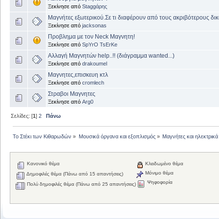
Ξεκίνησε από
Staggάρης
Μαγνήτες εξωτερικού.Σε τι διαφέρουν από τους ακριβότερους δι
Ξεκίνησε από
jacksonas
Προβλημα με τον Νeck Μαγνητη!
Ξεκίνησε από
SpYrO TsErKe
Αλλαγή Μαγνητών help..!! (διάγραμμα wanted...)
Ξεκίνησε από
drakoumel
Μαγνητες,επισκευη κτλ
Ξεκίνησε από
cromlech
Στραβοι Μαγνητες
Ξεκίνησε από
Arg0
Σελίδες: [
1
]
2
Πάνω
Το Στέκι των Κιθαρωδών
»
Μουσικά όργανα και εξοπλισμός
»
Μαγνήτες και ηλεκτρικά
Κανονικό θέμα
Κλειδωμένο θέμα
Μόνιμο θέμα
Δημοφιλές θέμα (Πάνω από 15 απαντήσεις)
Ψηφοφορία
Πολύ δημοφιλές θέμα (Πάνω από 25 απαντήσεις)