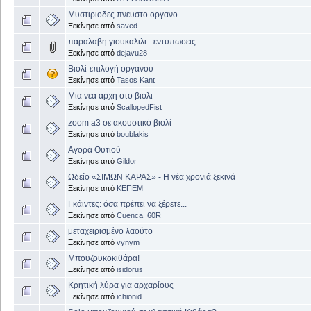
Μυστιριοδες πνευστο οργανο
Ξεκίνησε από
saved
παραλαβη γιουκαλιλι - εντυπωσεις
Ξεκίνησε από
dejavu28
Βιολί-επιλογή οργανου
Ξεκίνησε από
Tasos Kant
Μια νεα αρχη στο βιολι
Ξεκίνησε από
ScallopedFist
zoom a3 σε ακουστικό βιολί
Ξεκίνησε από
boublakis
Αγορά Ουτιού
Ξεκίνησε από
Gildor
Ωδείο «ΣΙΜΩΝ ΚΑΡΑΣ» - Η νέα χρονιά ξεκινά
Ξεκίνησε από
ΚΕΠΕΜ
Γκάιντες: όσα πρέπει να ξέρετε...
Ξεκίνησε από
Cuenca_60R
μεταχειρισμένο λαούτο
Ξεκίνησε από
vynym
Μπουζουκοκιθάρα!
Ξεκίνησε από
isidorus
Κρητική λύρα για αρχαρίους
Ξεκίνησε από
ichionid