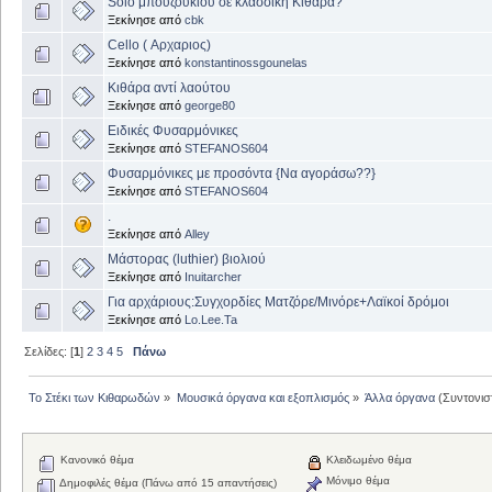
Solo μπουζουκιού σε κλασσική Κιθάρα?
Ξεκίνησε από
cbk
Cello ( Αρχαριος)
Ξεκίνησε από
konstantinossgounelas
Κιθάρα αντί λαούτου
Ξεκίνησε από
george80
Ειδικές Φυσαρμόνικες
Ξεκίνησε από
STEFANOS604
Φυσαρμόνικες με προσόντα {Να αγοράσω??}
Ξεκίνησε από
STEFANOS604
.
Ξεκίνησε από
Alley
Μάστορας (luthier) βιολιού
Ξεκίνησε από
Inuitarcher
Για αρχάριους:Συγχορδίες Ματζόρε/Μινόρε+Λαϊκοί δρόμοι
Ξεκίνησε από
Lo.Lee.Ta
Σελίδες: [
1
]
2
3
4
5
Πάνω
Το Στέκι των Κιθαρωδών
»
Μουσικά όργανα και εξοπλισμός
»
Άλλα όργανα
(Συντονισ
Κανονικό θέμα
Κλειδωμένο θέμα
Μόνιμο θέμα
Δημοφιλές θέμα (Πάνω από 15 απαντήσεις)