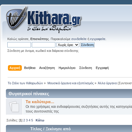
Καλώς ορίσατε,
Επισκέπτης
. Παρακαλούμε
συνδεθείτε
ή
εγγραφείτε
.
Σύνδεση με όνομα, κωδικό και διάρκεια σύνδεσης
Αρχική
Βοήθεια
Αναζήτηση
Ημερολόγιο
Σύνδεση
Εγγραφή
Το Στέκι των Κιθαρωδών
»
Μουσικά όργανα και εξοπλισμός
»
Άλλα όργανα
(Συντονισ
Θυγατρικοί πίνακες
Τα καλύτερα...
Οι πιο χρήσιμες και ενδιαφέρουσες συζητήσεις αυτής της κατηγορί
τους συντονιστές της
Σελίδες: [
1
]
2
3
4
5
Κάτω
Τίτλος
/
Ξεκίνησε από