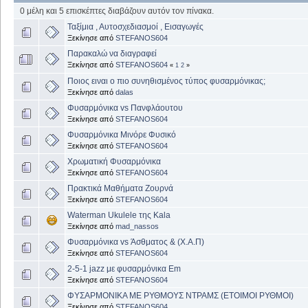
0 μέλη και 5 επισκέπτες διαβάζουν αυτόν τον πίνακα.
Ταξίμια , Αυτοσχεδιασμοί , Εισαγωγές
Ξεκίνησε από
STEFANOS604
Παρακαλώ να διαγραφεί
Ξεκίνησε από
STEFANOS604
«
1
2
»
Ποιος ειναι ο πιο συνηθισμένος τύπος φυσαρμόνικας;
Ξεκίνησε από
dalas
Φυσαρμόνικα vs Πανφλάουτου
Ξεκίνησε από
STEFANOS604
Φυσαρμόνικα Μινόρε Φυσικό
Ξεκίνησε από
STEFANOS604
Χρωματική Φυσαρμόνικα
Ξεκίνησε από
STEFANOS604
Πρακτικά Μαθήματα Ζουρνά
Ξεκίνησε από
STEFANOS604
Waterman Ukulele της Kala
Ξεκίνησε από
mad_nassos
Φυσαρμόνικα vs Άσθματος & (Χ.Α.Π)
Ξεκίνησε από
STEFANOS604
2-5-1 jazz με φυσαρμόνικα Em
Ξεκίνησε από
STEFANOS604
ΦΥΣΑΡΜΟΝΙΚΑ ΜΕ ΡΥΘΜΟΥΣ ΝΤΡΑΜΣ (ΕΤΟΙΜΟΙ ΡΥΘΜΟΙ)
Ξεκίνησε από
STEFANOS604