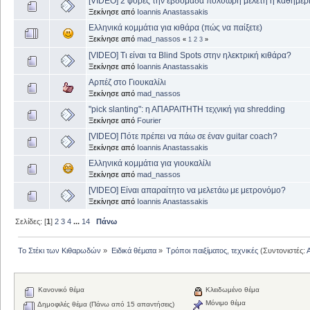
[VIDEO] 2 φορές την εβδομάδα πολύωρη μελέτη ή καθημερ
Ξεκίνησε από
Ioannis Anastassakis
Ελληνικά κομμάτια για κιθάρα (πώς να παίξετε)
Ξεκίνησε από
mad_nassos
«
1
2
3
»
[VIDEO] Τι είναι τα Blind Spots στην ηλεκτρική κιθάρα?
Ξεκίνησε από
Ioannis Anastassakis
Αρπέζ στο Γιουκαλίλι
Ξεκίνησε από
mad_nassos
"pick slanting": η ΑΠΑΡΑΙΤΗΤΗ τεχνική για shredding
Ξεκίνησε από
Fourier
[VIDEO] Πότε πρέπει να πάω σε έναν guitar coach?
Ξεκίνησε από
Ioannis Anastassakis
Ελληνικά κομμάτια για γιουκαλίλι
Ξεκίνησε από
mad_nassos
[VIDEO] Είναι απαραίτητο να μελετάω με μετρονόμο?
Ξεκίνησε από
Ioannis Anastassakis
Σελίδες: [
1
]
2
3
4
...
14
Πάνω
Το Στέκι των Κιθαρωδών
»
Ειδικά θέματα
»
Τρόποι παιξίματος, τεχνικές
(Συντονιστές:
Κανονικό θέμα
Κλειδωμένο θέμα
Μόνιμο θέμα
Δημοφιλές θέμα (Πάνω από 15 απαντήσεις)