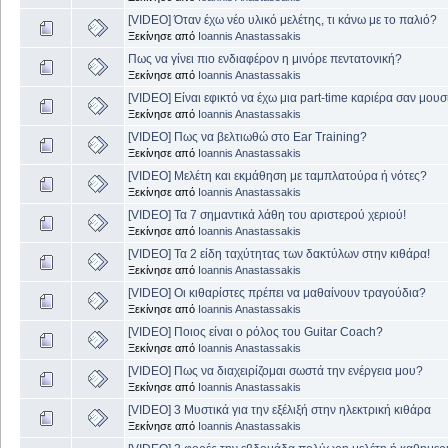
[VIDEO] Όταν έχω νέο υλικό μελέτης, τι κάνω με το παλιό?
Ξεκίνησε από
Ioannis Anastassakis
Πως να γίνει πιο ενδιαφέρον η μινόρε πεντατονική?
Ξεκίνησε από
Ioannis Anastassakis
[VIDEO] Είναι εφικτό να έχω μια part-time καριέρα σαν μου
Ξεκίνησε από
Ioannis Anastassakis
[VIDEO] Πως να βελτιωθώ στο Ear Training?
Ξεκίνησε από
Ioannis Anastassakis
[VIDEO] Μελέτη και εκμάθηση με ταμπλατούρα ή νότες?
Ξεκίνησε από
Ioannis Anastassakis
[VIDEO] Τα 7 σημαντικά λάθη του αριστερού χεριού!
Ξεκίνησε από
Ioannis Anastassakis
[VIDEO] Τα 2 είδη ταχύτητας των δακτύλων στην κιθάρα!
Ξεκίνησε από
Ioannis Anastassakis
[VIDEO] Οι κιθαρίστες πρέπει να μαθαίνουν τραγούδια?
Ξεκίνησε από
Ioannis Anastassakis
[VIDEO] Ποιος είναι ο ρόλος του Guitar Coach?
Ξεκίνησε από
Ioannis Anastassakis
[VIDEO] Πως να διαχειρίζομαι σωστά την ενέργεια μου?
Ξεκίνησε από
Ioannis Anastassakis
[VIDEO] 3 Μυστικά για την εξέλιξή στην ηλεκτρική κιθάρα
Ξεκίνησε από
Ioannis Anastassakis