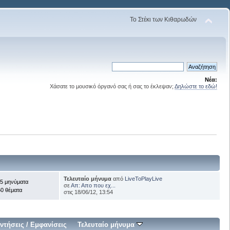
Το Στέκι των Κιθαρωδών
Νέα:
Χάσατε το μουσικό όργανό σας ή σας το έκλεψαν;
Δηλώστε το εδώ!
Τελευταίο μήνυμα
από
LiveToPlayLive
5 μηνύματα
σε
Απ: Απο που εχ...
0 θέματα
στις 18/06/12, 13:54
ντήσεις
/
Εμφανίσεις
Τελευταίο μήνυμα