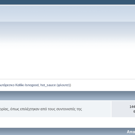
Αυτάρεσκο Καθίκι Isnogood
,
hot_sauce (φλουτσ)
)
144
ορίας, όπως επιλέχτηκαν από τους συντονιστές της
6
Απα