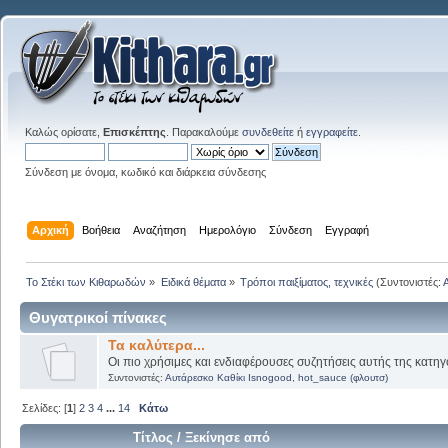
Καλώς ορίσατε,
Επισκέπτης
. Παρακαλούμε
συνδεθείτε
ή
εγγραφείτε
.
Σύνδεση με όνομα, κωδικό και διάρκεια σύνδεσης
Αρχική
Βοήθεια
Αναζήτηση
Ημερολόγιο
Σύνδεση
Εγγραφή
Το Στέκι των Κιθαρωδών
»
Ειδικά θέματα
»
Τρόποι παιξίματος, τεχνικές
(Συντονιστές:
Θυγατρικοί πίνακες
Τα καλύτερα...
Οι πιο χρήσιμες και ενδιαφέρουσες συζητήσεις αυτής της κατηγ
Συντονιστές:
Αυτάρεσκο Καθίκι Isnogood
,
hot_sauce (φλουτσ)
Σελίδες: [
1
]
2
3
4
...
14
Κάτω
Τίτλος
/
Ξεκίνησε από