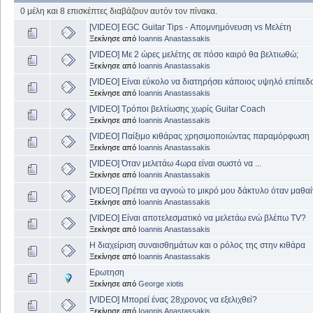
0 μέλη και 8 επισκέπτες διαβάζουν αυτόν τον πίνακα.
[VIDEO] EGC Guitar Tips - Απομνημόνευση vs Μελέτη
Ξεκίνησε από
Ioannis Anastassakis
[VIDEO] Με 2 ώρες μελέτης σε πόσο καιρό θα βελτιωθώ;
Ξεκίνησε από
Ioannis Anastassakis
[VIDEO] Είναι εύκολο να διατηρήσει κάποιος υψηλό επίπεδ
Ξεκίνησε από
Ioannis Anastassakis
[VIDEO] Τρόποι βελτίωσης χωρίς Guitar Coach
Ξεκίνησε από
Ioannis Anastassakis
[VIDEO] Παίξιμο κιθάρας χρησιμοποιώντας παραμόρφωση
Ξεκίνησε από
Ioannis Anastassakis
[VIDEO] Όταν μελετάω 4ωρα είναι σωστό να ...
Ξεκίνησε από
Ioannis Anastassakis
[VIDEO] Πρέπει να αγνοώ το μικρό μου δάκτυλο όταν μαθα
Ξεκίνησε από
Ioannis Anastassakis
[VIDEO] Είναι αποτελεσματικό να μελετάω ενώ βλέπω TV?
Ξεκίνησε από
Ioannis Anastassakis
Η διαχείριση συναισθημάτων και ο ρόλος της στην κιθάρα
Ξεκίνησε από
Ioannis Anastassakis
Ερωτηση
Ξεκίνησε από
George xiotis
[VIDEO] Μπορεί ένας 28χρονος να εξελιχθεί?
Ξεκίνησε από
Ioannis Anastassakis