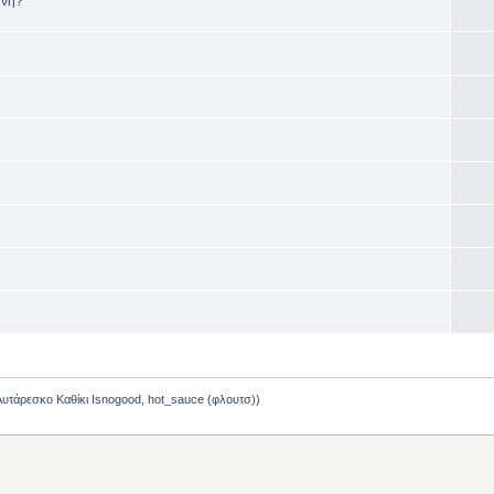
ινή?
Αυτάρεσκο Καθίκι Isnogood
,
hot_sauce (φλουτσ)
)