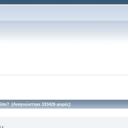
 Site? (Αναγνώστηκε 333426 φορές)
1 »