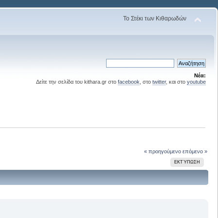
Το Στέκι των Κιθαρωδών
Νέα:
Δείτε την σελίδα του kithara.gr στο
facebook
, στο
twitter
, και στο
youtube
« προηγούμενο
επόμενο »
ΕΚΤΎΠΩΣΗ