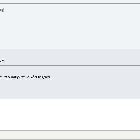
λιά.
1 »
έναν πιο ανθρώπινο κόσμο ξανά..