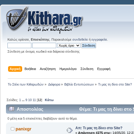
Καλώς ορίσατε,
Επισκέπτης
. Παρακαλούμε
συνδεθείτε
ή
εγγραφείτε
.
Σύνδεση με όνομα, κωδικό και διάρκεια σύνδεσης
Αρχική
Βοήθεια
Αναζήτηση
Ημερολόγιο
Σύνδεση
Εγγραφή
Το Στέκι των Κιθαρωδών
»
Διάφορα
»
Βιβλίο Εντυπώσεων
»
Τι μας τη δίνει στο Site?
Σελίδες:
1
...
9
10
11
[
12
]
Κάτω
Αποστολέας
Θέμα: Τι μας τη δίνει στο
0 μέλη και 5 επισκέπτες διαβάζουν αυτό το θέμα.
Απ: Τι μας τη δίνει στο Site?
panixgr
«
Απάντηση #275 στις:
14/05/20, 12:2