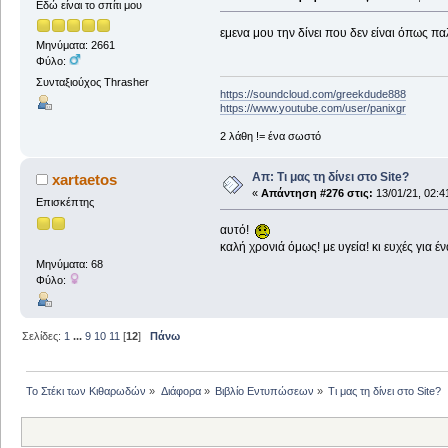
Εδώ είναι το σπίτι μου
εμενα μου την δίνει που δεν είναι όπως πα
Μηνύματα: 2661
Φύλο:
Συνταξιούχος Thrasher
https://soundcloud.com/greekdude888
https://www.youtube.com/user/panixgr
2 λάθη != ένα σωστό
Απ: Τι μας τη δίνει στο Site?
xartaetos
«
Απάντηση #276 στις:
13/01/21, 02:4
Επισκέπτης
αυτό!
καλή χρονιά όμως! με υγεία! κι ευχές για 
Μηνύματα: 68
Φύλο:
Σελίδες:
1
...
9
10
11
[
12
]
Πάνω
Το Στέκι των Κιθαρωδών
»
Διάφορα
»
Βιβλίο Εντυπώσεων
»
Τι μας τη δίνει στο Site?