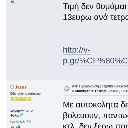
Τιμή δεν θυμάμαι
13ευρω ανά τετρ
http://v-
p.gr/%CF%80
Απ: Ηχομονωση ( Τεχνικες-Υλικα-
Jezus
«
Απάντηση #117 στις:
12/05/15, 14:4
Εδώ είναι το σπίτι μου
Με αυτοκολητα δε
Μηνύματα: 3522
βολευουν, παντως
Φύλο:
Got G.A.S. ???
κτλ, δεν ξερω πο