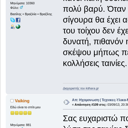
Μηνύματα: 10360
πολύ βαρύ. Όταν 
Φύλο:
Βασίλης + Βραζιλία = Βραζίλης
σίγουρα θα έχει 
του τοίχου δεν έχε
δυνατή, πιθανόν η
σκέψου μήπως περ
κολλήσεις ταινίες.
Διαχειριστής του kithara.gr
Απ: Ηχομονωση ( Τεχνικες-Υλικα-
Vaiking
«
Απάντηση #109 στις:
03/09/13, 20:3
Εδώ είναι το σπίτι μου
Σας ευχαριστώ πο
Μηνύματα: 881