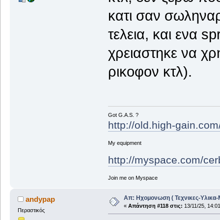
κατι σαν σωληναρι
τελεια, και ενα s
χρειαστηκε να χρ
ρικοφον κτλ).
Got G.A.S. ?
http://old.high-gain.co
My equipment
http://myspace.com/cer
Join me on Myspace
Απ: Ηχομονωση ( Τεχνικες-Υλικα-
andypap
«
Απάντηση #118 στις:
13/11/25, 14:01
Περαστικός