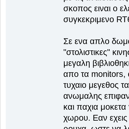
σκοπος ειναι ο 
συγκεκριμενο RT
Σε ενα απλο δωμα
"στολιστικες" κιν
μεγαλη βιβλιοθηκη
απο τα monitors, 
τυχαιο μεγεθος τ
ανωμαλης επιφανε
και παχια μοκετα 
χωρου. Εαν εχεις
ρουχα, ωστε να λ