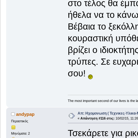
στο τέλος θα έμπ
ήθελα να το κάνω 
Βέβαια το ξεκόλλη
κουραστική υπόθε
βρίζει ο ιδιοκτήτ
τρύπες. Σε ευχαρ
σου!
The most important second of our lives is the la
Απ: Ηχομονωση ( Τεχνικες-Υλικα-
andypap
«
Απάντηση #116 στις:
10/02/15, 11:26
Περαστικός
Τσεκάρετε για ρι
Μηνύματα: 2