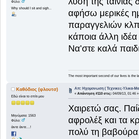
λύση της ταινίας
Φύλο:
Why should I sit and sigh...
αφήσω μερικές ημ
παραγγελιών κλπ
κάποια άλλη ιδέα
Να'στε καλά παιδ
The most important second of our lives is the la
Απ: Ηχομονωση ( Τεχνικες-Υλικα-Μα
Καθόδιος (φλουτσ)
«
Απάντηση #110 στις:
04/09/13, 01:46 »
Εδώ είναι το σπίτι μου
Χαιρετώ σας. Παί
Μηνύματα: 1563
αφρολέξ και τα κ
Φύλο:
άιντε άιντε....!
πολύ τη βαβούρα