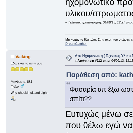
ηχομονωτικο προ
υλικου/στρωματος
«
Τελευταία τροποποίηση: 04/09/13, 12:27 από 
Μη κοιτάς το δάχτυλο. Στην άκρη του υπάρχει 
DreamCatcher
Απ: Ηχομονωση ( Τεχνικες-Υλικα-
Vaiking
«
Απάντηση #112 στις:
04/09/13, 12:1
Εδώ είναι το σπίτι μου
Παράθεση από: katho
Μηνύματα: 881
Φύλο:
Φασαρία απ έξω ωστε
Why should I sit and sigh...
σπίτι??
Ευτυχώς μένω σε 
που θέλω εγώ να 