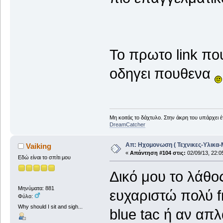
Το πρωτο link που
οδηγει πουθενα
Μη κοιτάς το δάχτυλο. Στην άκρη του υπάρχει 
DreamCatcher
Απ: Ηχομονωση ( Τεχνικες-Υλικα-
Vaiking
«
Απάντηση #104 στις:
02/09/13, 22:0
Εδώ είναι το σπίτι μου
Δικό μου το λάθο
Μηνύματα: 881
ευχαριστώ πολύ fr
Φύλο:
Why should I sit and sigh...
blue tac ή αν απ