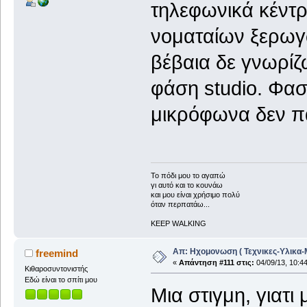
τηλεφωνικά κέντρ
νοματαίων ξερωγ
βέβαια δε γνωρίζ
φάση studio. Φασ
μικρόφωνα δεν πα
To πόδι μου το αγαπώ
γι αυτό και το κουνάω
και μου είναι χρήσιμο πολύ
όταν περπατάω...
KEEP WALKING
Απ: Ηχομονωση ( Τεχνικες-Υλικα-
freemind
«
Απάντηση #111 στις:
04/09/13, 10:44
Κιθαροσυντονιστής
Εδώ είναι το σπίτι μου
Μια στιγμη, γιατι