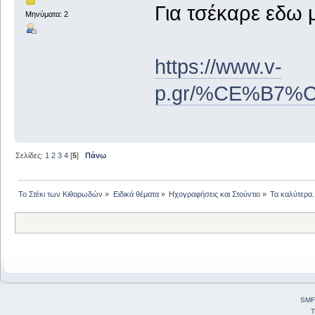
Για τσέκαρε εδω 
Μηνύματα: 2
https://www.v-
p.gr/%CE%B7
Σελίδες:
1
2
3
4
[
5
]
Πάνω
Το Στέκι των Κιθαρωδών
»
Ειδικά θέματα
»
Ηχογραφήσεις και Στούντιο
»
Τα καλύτερα.
SMF
T