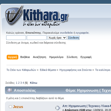
Καλώς ορίσατε,
Επισκέπτης
. Παρακαλούμε
συνδεθείτε
ή
εγγραφείτε
.
Σύνδεση με όνομα, κωδικό και διάρκεια σύνδεσης
Αρχική
Βοήθεια
Αναζήτηση
Ημερολόγιο
Σύνδεση
Εγγραφή
Το Στέκι των Κιθαρωδών
»
Ειδικά θέματα
»
Ηχογραφήσεις και Στούντιο
»
Τα καλύτερα.
Σελίδες:
1
2
3
4
[
5
]
Κάτω
Αποστολέας
Θέμα: Ηχομονωση ( Τεχνι
0 μέλη και 1 επισκέπτης διαβάζουν αυτό το θέμα.
Απ: Ηχομονωση ( Τεχνικες-Υλικα-
Jezus
«
Απάντηση #100 στις:
13/09/11, 20:2