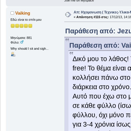
Join me on Myspace
Απ: Ηχομονωση ( Τεχνικες-Υλικα-
Vaiking
«
Απάντηση #115 στις:
17/12/13, 14:1
Εδώ είναι το σπίτι μου
Παράθεση από: Jezus
Μηνύματα: 881
Φύλο:
Παράθεση από: Vaik
Why should I sit and sigh...
Δικό μου το λάθος!
free! Το θέμα είναι 
κολλήσει πάνω στο
διάρκεια στο χρόνο
Αυτό που έχω στο μ
σε κάθε φύλλο (ίσω
φύλλου, όχι μόνο πε
για 3-4 χρόνια ίσω