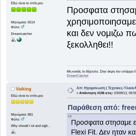
Εδώ είναι το σπίτι μου
Προσφατα στησαμε
χρησιμοποιησαμε τ
Μηνύματα: 6514
Φύλο:
και δεν νομιζω π
Dreamcatcher
ξεκολληθει!!
Μη κοιτάς το δάχτυλο. Στην άκρη του υπάρχει 
DreamCatcher
Απ: Ηχομονωση ( Τεχνικες-Υλικα-
Vaiking
«
Απάντηση #106 στις:
03/09/13, 09:5
Εδώ είναι το σπίτι μου
Παράθεση από: freem
Μηνύματα: 881
Φύλο:
Προσφατα στησαμε εν
Why should I sit and sigh...
Flexi Fit. Δεν ηταν 