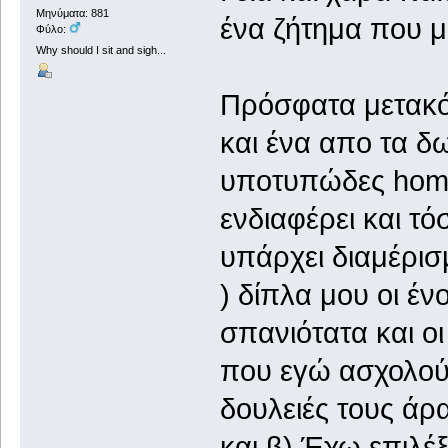
Μηνύματα: 881
ένα ζήτημα που μ
Φύλο:
Why should I sit and sigh...
Πρόσφατα μετακόμ
και ένα απο τα δ
υποτυπώδες home
ενδιαφέρει και τ
υπάρχει διαμέρι
) δίπλα μου οι έν
σπανιότατα και οι
που εγώ ασχολούμ
δουλειές τους άρ
και β) Έχω επιλέξ