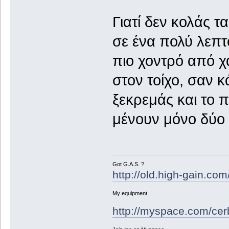
Γιατί δεν κολάς 
σε ένα πολύ λεπτ
πιο χοντρό από χα
στον τοίχο, σαν κ
ξεκρεμάς και το π
μένουν μόνο δύο 
Got G.A.S. ?
http://old.high-gain.co
My equipment
http://myspace.com/cer