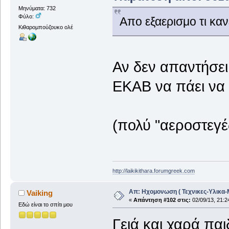
Μηνύματα: 732
Φύλο:
Απο εξαερισμο τι κανε
Κιθαρομπούζουκο ολέ
Αν δεν απαντήσει
ΕΚΑΒ να πάει να δ
(πολύ "αεροστεγέ
http://laikikithara.forumgreek.com
Απ: Ηχομονωση ( Τεχνικες-Υλικα-
Vaiking
«
Απάντηση #102 στις:
02/09/13, 21:2
Εδώ είναι το σπίτι μου
Γειά και χαρά πα