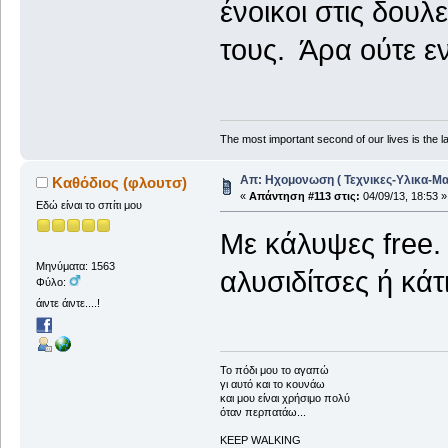
ένοικοι στις δουλ
τους. Άρα ούτε ε
The most important second of our lives is the la
Απ: Ηχομονωση ( Τεχνικες-Υλικα-Μα
Καθόδιος (φλουτσ)
«
Απάντηση #113 στις:
04/09/13, 18:53 »
Εδώ είναι το σπίτι μου
Με κάλυψες free.
Μηνύματα: 1563
αλυσιδίτσες ή κάτ
Φύλο:
άιντε άιντε....!
To πόδι μου το αγαπώ
γι αυτό και το κουνάω
και μου είναι χρήσιμο πολύ
όταν περπατάω...
KEEP WALKING