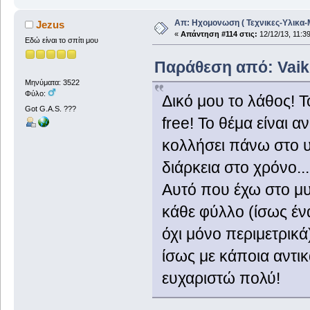
Απ: Ηχομονωση ( Τεχνικες-Υλικα-
Jezus
«
Απάντηση #114 στις:
12/12/13, 11:39
Εδώ είναι το σπίτι μου
Παράθεση από: Vaiki
Μηνύματα: 3522
Φύλο:
Δικό μου το λάθος! 
Got G.A.S. ???
free! Το θέμα είναι α
κολλήσει πάνω στο 
διάρκεια στο χρόνο.
Αυτό που έχω στο μυ
κάθε φύλλο (ίσως έν
όχι μόνο περιμετρικά
ίσως με κάποια αντι
ευχαριστώ πολύ!