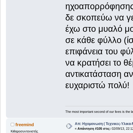
ηχοαπορρόφησης. 
δε σκοπεύω να γε
έχω στο μυαλό μο
σε κάθε φύλλο (ί
επιφάνεια του φύλ
να κρατήσει το θέ
αντικατάσταση αν
ευχαριστώ πολύ!
The most important second of our lives is the la
Απ: Ηχομονωση ( Τεχνικες-Υλικα-
freemind
«
Απάντηση #105 στις:
02/09/13, 22:1
Κιθαροσυντονιστής