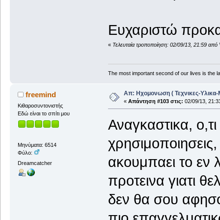
Ευχαριστώ προκ
«
Τελευταία τροποποίηση: 02/09/13, 21:59 από 
The most important second of our lives is the la
Απ: Ηχομονωση ( Τεχνικες-Υλικα-
freemind
«
Απάντηση #103 στις:
02/09/13, 21:3
Κιθαροσυντονιστής
Εδώ είναι το σπίτι μου
Αναγκαστικα, ο,τι
χρησιμοποιησεις,
Μηνύματα: 6514
Φύλο:
ακουμπαει το εν λ
Dreamcatcher
προτεινα γιατι θ
δεν θα σου αφησο
πιο επαγγελματικ