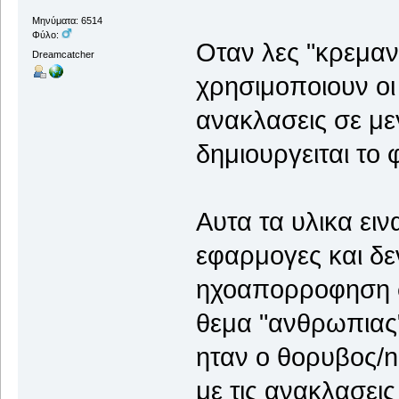
Μηνύματα: 6514
Φύλο:
Οταν λες "κρεμανε
Dreamcatcher
χρησιμοποιουν οι 
ανακλασεις σε μ
δημιουργειται το 
Αυτα τα υλικα ει
εφαρμογες και δε
ηχοαπορροφηση σε
θεμα "ανθρωπιας
ηταν ο θορυβος/n
με τις ανακλασεις