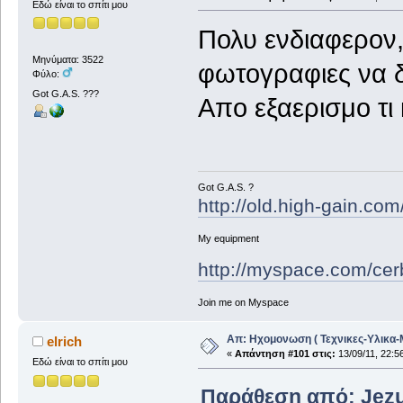
Εδώ είναι το σπίτι μου
Πολυ ενδιαφερον,
Μηνύματα: 3522
φωτογραφιες να δο
Φύλο:
Got G.A.S. ???
Απο εξαερισμο τι 
Got G.A.S. ?
http://old.high-gain.co
My equipment
http://myspace.com/cer
Join me on Myspace
Απ: Ηχομονωση ( Τεχνικες-Υλικα-
elrich
«
Απάντηση #101 στις:
13/09/11, 22:5
Εδώ είναι το σπίτι μου
Παράθεση από: Jezus