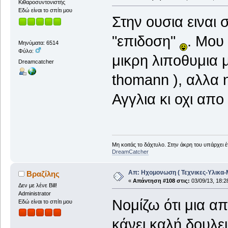
Κιθαροσυντονιστής
Εδώ είναι το σπίτι μου
Στην ουσια ειναι 
"επιδοση"
. Μου
Μηνύματα: 6514
Φύλο:
μικρη λιποθυμια μ
Dreamcatcher
thomann ), αλλα 
Αγγλια κι οχι απ
Μη κοιτάς το δάχτυλο. Στην άκρη του υπάρχει 
DreamCatcher
Απ: Ηχομονωση ( Τεχνικες-Υλικα-
Βραζίλης
«
Απάντηση #108 στις:
03/09/13, 18:2
Δεν με λένε Bill!
Administrator
Νομίζω ότι μια α
Εδώ είναι το σπίτι μου
κάνει καλή δουλει