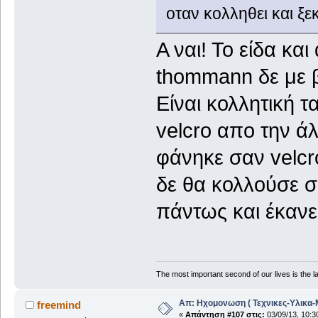
οταν κολληθει και ξε
Α ναι! Το είδα κα
thommann δε με 
Είναι κολλητική τα
velcro απο την άλ
φάνηκε σαν velcr
δε θα κολλούσε σε
πάντως και έκανε
The most important second of our lives is the la
Απ: Ηχομονωση ( Τεχνικες-Υλικα-
freemind
«
Απάντηση #107 στις:
03/09/13, 10:3