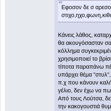
Εφοσον δε σ αρεσου
στιχο,ηχο,φωνη,κιθ
Κάνεις λάθος, καταρ
θα ακουγόσασταν σα
κόλλημα συγκεκριμέν
χρησιμοποιεί το βρίσ
τίποτα παραπάνω πέρ
υπάρχει θέμα "στυλ",
π.χ που κάνουν καλή
γέλιο, δεν έχω να πω
Από τους Λούτσα, δε
την κακογουστιά θυμ