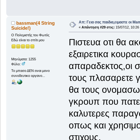
Απ: Γεια σας παιδια,ειμαστε οι Ma
bassman(4 String
Suicide!)
«
Απάντηση #29 στις:
15/07/12, 10:26
O Πολεμιστής του Φωτός
Πιστευα οτι θα α
Εδώ είναι το σπίτι μου
εξαιρετικα κουρασ
Μηνύματα: 1255
απαραδεκτος,οι σ
Φύλο:
Το μπασο ΔΕΝ ειναι μονο
τους πλασαρετε γ
συνοδευτικο οργανο...
θα τους ονομασω 
γκρουπ που πατε 
καλυτερες παραγ
οπως και χρησιμο
στιχους.