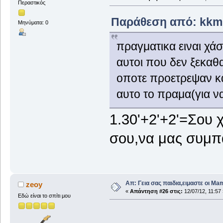
Περαστικός
Παράθεση από: kkms
Μηνύματα: 0
πραγματικα ειναι χά
αυτοι που δεν ξεκαθ
οποτε προετρεψαν κα
αυτο το πραμα(για ν
1.30'+2'+2'=Σου 
σου,να μας συμπ
Απ: Γεια σας παιδια,ειμαστε οι Ma
zeoy
«
Απάντηση #26 στις:
12/07/12, 11:57 
Εδώ είναι το σπίτι μου