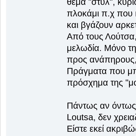
θέμα "στυλ", κυρί
πλοκάμι π.χ που 
και βγάζουν αρκετ
Από τους Λούτσα,
μελωδία. Μόνο τη
προς ανάπηρους, 
Πράγματα που μπο
πρόσχημα της "μο
Πάντως αν όντως 
Loutsa, δεν χρεια
Είστε εκεί ακριβ