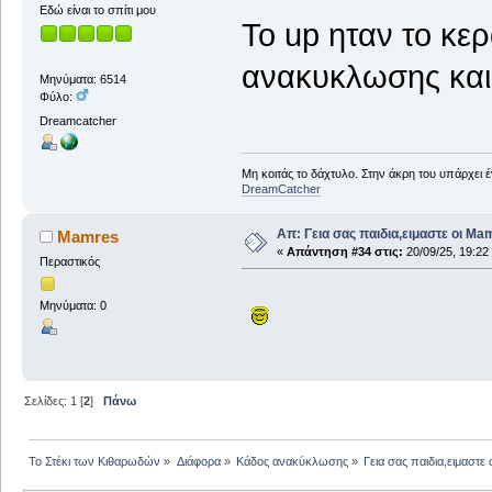
Εδώ είναι το σπίτι μου
Το up ηταν το κε
ανακυκλωσης και 
Μηνύματα: 6514
Φύλο:
Dreamcatcher
Μη κοιτάς το δάχτυλο. Στην άκρη του υπάρχει 
DreamCatcher
Απ: Γεια σας παιδια,ειμαστε οι Ma
Mamres
«
Απάντηση #34 στις:
20/09/25, 19:22
Περαστικός
Μηνύματα: 0
Σελίδες:
1
[
2
]
Πάνω
Το Στέκι των Κιθαρωδών
»
Διάφορα
»
Κάδος ανακύκλωσης
»
Γεια σας παιδια,ειμαστε