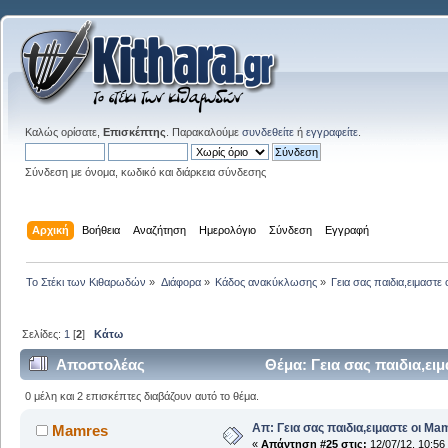
Καλώς ορίσατε,
Επισκέπτης
. Παρακαλούμε
συνδεθείτε
ή
εγγραφείτε
.
Σύνδεση με όνομα, κωδικό και διάρκεια σύνδεσης
Αρχική
Βοήθεια
Αναζήτηση
Ημερολόγιο
Σύνδεση
Εγγραφή
Το Στέκι των Κιθαρωδών
»
Διάφορα
»
Κάδος ανακύκλωσης
»
Γεια σας παιδια,ειμαστε
Σελίδες:
1
[
2
]
Κάτω
Αποστολέας
Θέμα: Γεια σας παιδια,ει
0 μέλη και 2 επισκέπτες διαβάζουν αυτό το θέμα.
Απ: Γεια σας παιδια,ειμαστε οι Ma
Mamres
«
Απάντηση #25 στις:
12/07/12, 10:56