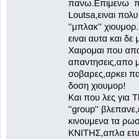
πανω.Επιμενω πα
Loutsa,ειναι πολ
''μπλακ'' χιουμορ
ειναι αυτα και δ
Χαιρομαι που απα
απαντησεις,απο μπ
σοβαρες,αρκει πα
δοση χιουμορ!
Και που λες για T
''group'' βλεπαν
κινουμενα τα ρωσ
ΚΝΙΤΗΣ,απλα ετυ