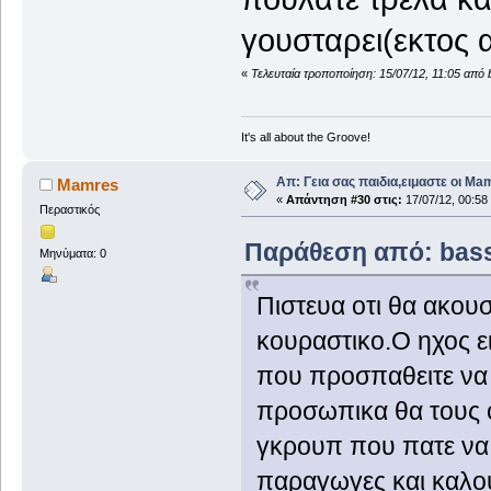
γουσταρει(εκτος 
«
Τελευταία τροποποίηση: 15/07/12, 11:05 από 
It's all about the Groove!
Απ: Γεια σας παιδια,ειμαστε οι Ma
Mamres
«
Απάντηση #30 στις:
17/07/12, 00:58
Περαστικός
Παράθεση από: bassm
Μηνύματα: 0
Πιστευα οτι θα ακουσ
κουραστικο.Ο ηχος ε
που προσπαθειτε να 
προσωπικα θα τους 
γκρουπ που πατε να 
παραγωγες και καλο