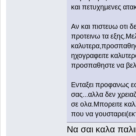
και πετυχημενες ατακ
Αν και πιστευω οτι δε
προτεινω τα εξης.Μελ
καλυτερα,προσπαθηστ
ηχογραφειτε καλυτερ
προσπαθηστε να βελτ
Ενταξει προφανως εσ
σας...αλλα δεν χρεια
σε ολα.Μπορειτε καλλ
που να γουσταρει(εκ
Να σαι καλα παλι