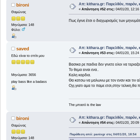
Απ: kithara.gr: Παρελθόν, παρόν, κ
bironi
«
Απάντηση #52 στις:
04/01/20, 12:16
Θαμώνας
Πως έγινε έτσι ο διαχωρισμός των μηνυμά
Μηνύματα: 148
Φύλο:
Απ: kithara.gr: Παρελθόν, παρόν, κ
saved
«
Απάντηση #53 στις:
04/01/20, 15:24
Εδώ είναι το σπίτι μου
Βασικα ρε παιδια δεν γινετε ολοι να τερια
Το θεμα ειναι ενα..
Καλη καρδια.
Μηνύματα: 3656
Θα κατσω να μαλωνω με τον εναν και τιν αλ
play bass like a badass
Οχι,γιατι αμα το παμε ετσι,στην τελικη,θα
The μπασό is the law
Απ: kithara.gr: Παρελθόν, παρόν, κ
bironi
«
Απάντηση #54 στις:
04/01/20, 20:09
Θαμώνας
Παράθεση από: panixgr στις 04/01/20, 18:54
Μηνύματα: 148