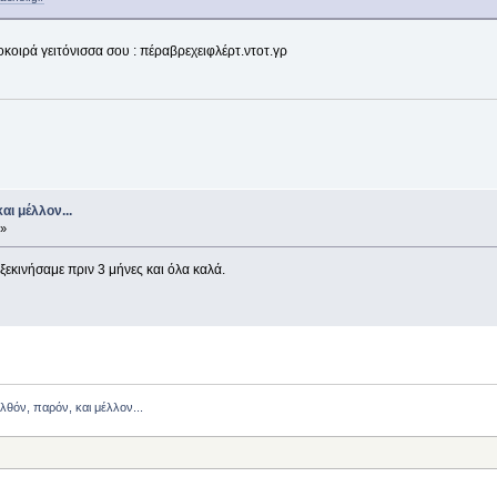
κοκοιρά γειτόνισσα σου : πέραβρεχειφλέρτ.ντοτ.γρ
αι μέλλον...
 »
 ξεκινήσαμε πριν 3 μήνες και όλα καλά.
ελθόν, παρόν, και μέλλον...