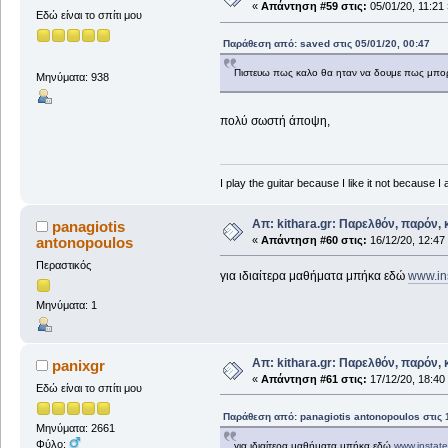
«
Απάντηση #59 στις:
05/01/20, 11:21 
Εδώ είναι το σπίτι μου
Παράθεση από: saved στις 05/01/20, 00:47
Πιστευω πως καλο θα ηταν να δουμε πως μπορου
Μηνύματα: 938
πολύ σωστή άποψη,
I play the guitar because I like it not because I 
Απ: kithara.gr: Παρελθόν, παρόν, κ
panagiotis
antonopoulos
«
Απάντηση #60 στις:
16/12/20, 12:47
Περαστικός
για ιδιαίτερα μαθήματα μπήκα εδώ
www.ins
Μηνύματα: 1
Απ: kithara.gr: Παρελθόν, παρόν, κ
panixgr
«
Απάντηση #61 στις:
17/12/20, 18:40
Εδώ είναι το σπίτι μου
Παράθεση από: panagiotis antonopoulos στις 1
Μηνύματα: 2661
Φύλο:
για ιδιαίτερα μαθήματα μπήκα εδώ
www.instate