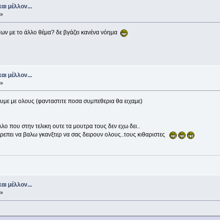
αι μέλλον...
 »
των με το άλλο θέμα? δε βγάζει κανένα νόημα
αι μέλλον...
 »
ζουμε με ολους (φανταστιτε ποσα συμπεθερια θα ειχαμε)
λο που στην τελικη ουτε τα μουτρα τους δεν εχω δει..
 πρεπει να βαλω γκανξτερ να σας δειρουν ολους..τους κιθαριστες
αι μέλλον...
 »