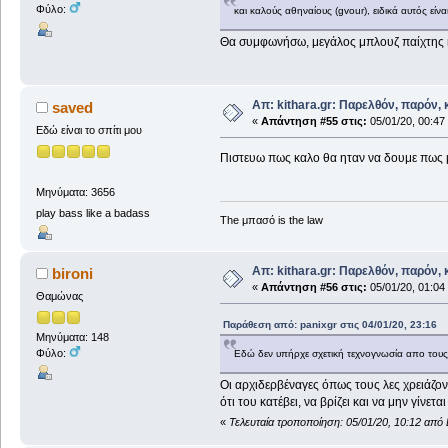
Φύλο:
και καλούς αθηναίους (gvour), ειδικά αυτός είν
Θα συμφωνήσω, μεγάλος μπλουζ παίχτης και
Απ: kithara.gr: Παρελθόν, παρόν, κ
saved
«
Απάντηση #55 στις:
05/01/20, 00:47
Εδώ είναι το σπίτι μου
Πιστευω πως καλο θα ηταν να δουμε πως μ
Μηνύματα: 3656
play bass like a badass
The μπασό is the law
Απ: kithara.gr: Παρελθόν, παρόν, κ
bironi
«
Απάντηση #56 στις:
05/01/20, 01:04
Θαμώνας
Παράθεση από: panixgr στις 04/01/20, 23:16
Μηνύματα: 148
Φύλο:
Εδώ δεν υπήρχε σχετική τεχνογνωσία απο τους α
Οι αρχιδερβέναγες όπως τους λες χρειάζον
ότι του κατέβει, να βρίζει και να μην γίνε
«
Τελευταία τροποποίηση: 05/01/20, 10:12 απ