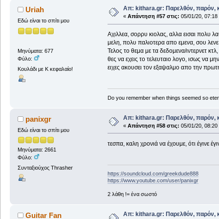
Απ: kithara.gr: Παρελθόν, παρόν, κ
Uriah
«
Απάντηση #57 στις:
05/01/20, 07:18
Εδώ είναι το σπίτι μου
Αχιλλεα, σορρυ κιολας, αλλα εισαι πολυ λ
μελη, πολυ παλιοτερα απο εμενα, σου λενε
Τελος το θεμα με τα δεδομενα/ιντερνετ κτλ,
Μηνύματα: 677
Φύλο:
θες να εχεις το τελευταιο λογο, ισως να μ
ειχες ακουσει τον εξαψαλμο απο την πρω
Κουλάδι με Κ κεφαλαίο!
Do you remember when things seemed so eter
Απ: kithara.gr: Παρελθόν, παρόν, κ
panixgr
«
Απάντηση #58 στις:
05/01/20, 08:20
Εδώ είναι το σπίτι μου
τεσπα, καλη χρονιά να έχουμε, ότι έγινε έ
Μηνύματα: 2661
Φύλο:
Συνταξιούχος Thrasher
https://soundcloud.com/greekdude888
https://www.youtube.com/user/panixgr
2 λάθη != ένα σωστό
Απ: kithara.gr: Παρελθόν, παρόν, κ
Guitar Fan