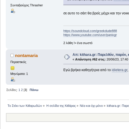
Συνταξιούχος Thrasher
σε αυτο το σάιτ θα βρείς μέχρι και την νοι
https://soundcloud.com/greekdude888
https://www.youtube.com/user/panixgr
2 λάθη != ένα σωστό
Απ: kithara.gr: Παρελθόν, παρόν, κ
nontamaria
«
Απάντηση #62 στις:
20/06/23, 17:40
Περαστικός
Εγώ βρήκα καθηγήτρια από το
idietera.gr
,
Μηνύματα: 1
Σελίδες:
1
2
[
3
]
Πάνω
Το Στέκι των Κιθαρωδών
»
Η σελίδα της Κιθάρας
»
Νέα και όχι μόνο
»
kithara.gr: Παρ