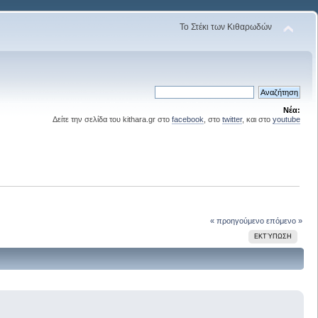
Το Στέκι των Κιθαρωδών
Νέα:
Δείτε την σελίδα του kithara.gr στο
facebook
, στο
twitter
, και στο
youtube
« προηγούμενο
επόμενο »
ΕΚΤΎΠΩΣΗ