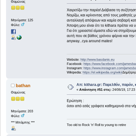
Θαμώνας
Χαιρετίζω την παρέα! Διάβασα τη συζήτηση
Νομίζω, και κρίνοντας από τους μαθητές μα
ανταλλαγή απόψεων και καμία σοβαρή κατα
Μηνύματα: 125
Φύλο:
Άποψη μου είναι ότι το kithara πρέπει να
Για ότι χρειαστεί είμαστε εδώ να στηρίξου
αυτή που σε βάθος χρόνου φέρνει και την
anyway...cya around mates!
Website:
http://www.basdanis.eu
Facebook:
https://www.facebook.com/jamesb
Instagram:
https://www.instagram.com/jamesb
Wikipedia:
https://el.wikipedia.org/wiki/
Δημήτρη
Απ: kithara.gr: Παρελθόν, παρόν, κ
bathan
«
Απάντηση #51 στις:
24/06/19, 17:23
Θαμώνας
Ερώτηση :
όσοι από εσάς γράφετε καθημερινά στα νήματ
Μηνύματα: 203
Φύλο:
*** Μπάμπης ***
Too old to Rock 'n' Roll to young to retire