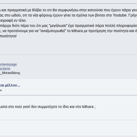
 και πραγματικά με θλίβει το οτι θα συμφωνήσω στην κατιούσα που έχουν πάρει γε
ς στο ωδείο, οτι τα νέα φόρουμ έχουν γίνει τα σχόλια των βίντεο στο Youtube. Γρή
γραφή εν τέλει.
 υπάρχει διότι πέρα του ότι μας "μεγάλωσε" έχει πραγματικά πάρα πολλή πληροφορί
με, να προτείνουμε για να "αναζωπυρωθεί" το kithara με προτίμηση την ποιότητα και 
 ποσότητα!
asdanispage
asdanis
ς_Μπασδάνης
αι μέλλον...
 »
α στο noiz γιατί δεν συμμετέχετε το ίδιο και στο kithara ;