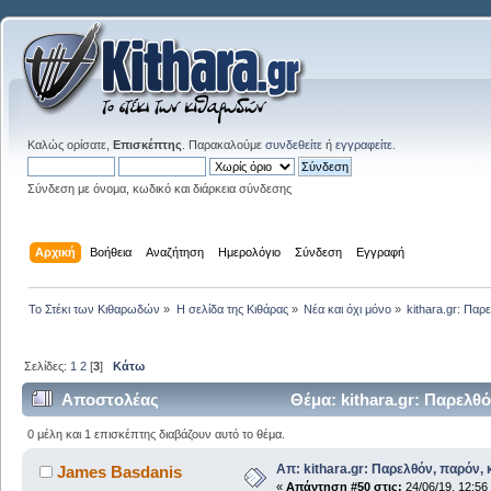
Καλώς ορίσατε,
Επισκέπτης
. Παρακαλούμε
συνδεθείτε
ή
εγγραφείτε
.
Σύνδεση με όνομα, κωδικό και διάρκεια σύνδεσης
Αρχική
Βοήθεια
Αναζήτηση
Ημερολόγιο
Σύνδεση
Εγγραφή
Το Στέκι των Κιθαρωδών
»
Η σελίδα της Κιθάρας
»
Νέα και όχι μόνο
»
kithara.gr: Παρ
Σελίδες:
1
2
[
3
]
Κάτω
Αποστολέας
Θέμα: kithara.gr: Παρελθό
0 μέλη και 1 επισκέπτης διαβάζουν αυτό το θέμα.
Απ: kithara.gr: Παρελθόν, παρόν, κ
James Basdanis
«
Απάντηση #50 στις:
24/06/19, 12:56