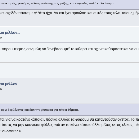
αι παικταράς, φωνάρα, τέλειος γνώστης της μείξης, και ψυχούλα, πολύ καλό άτομο...
 σχεδόν πάντα με γ**άτο ήχο. Αν και έχει αραιώσει και αυτός τους τελευταίους μήνε
αι μέλλον...
 »
πορουμε εμεις σαν μελη να "ανεβασουμε" το κιθαρα και οχι να καθομαστε και να συ
αι μέλλον...
 »
ρχι-δερβέναγες και έτσι την γλύτωσα για τέτοια θέματα.
ται για να κρατάνε κάποια μπόσικα αλλιώς τα φόρουμ θα καταντούσαν οχετός. Το πρό
ται τίποτα, να μην κουνιέται φύλλο, ενώ αν το κάνει κάποιο άλλο μέλος εκτός κλίκας,
ό EVGemini77
»