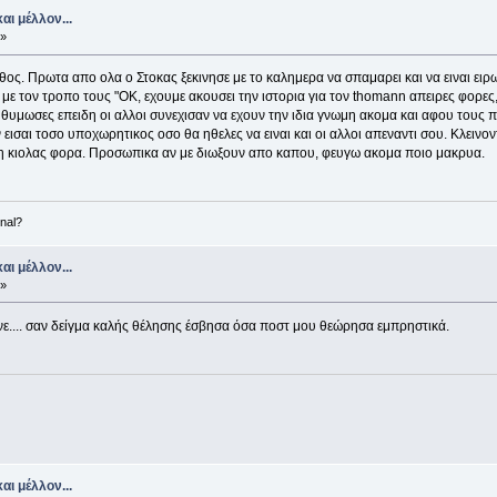
αι μέλλον...
 »
αθος. Πρωτα απο ολα ο Στοκας ξεκινησε με το καλημερα να σπαμαρει και να ειναι ει
 με τον τροπο τους "ΟΚ, εχουμε ακουσει την ιστορια για τον thomann απειρες φορε
 θυμωσες επειδη οι αλλοι συνεχισαν να εχουν την ιδια γνωμη ακομα και αφου τους παρ
ην εισαι τοσο υποχωρητικος οσο θα ηθελες να ειναι και οι αλλοι απεναντι σου. Κλει
τη κιολας φορα. Προσωπικα αν με διωξουν απο καπου, φευγω ακομα ποιο μακρυα.
nal?
αι μέλλον...
 »
γινε.... σαν δείγμα καλής θέλησης έσβησα όσα ποστ μου θεώρησα εμπρηστικά.
αι μέλλον...