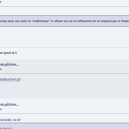
»
με εμεις σαν μελη να "ανεβασουμε" το κιθαρα και οχι να καθομαστε και να συγκρινουμε τα διαφο
am good at it
αι μέλλον...
 »
tateacher.gr/
αι μέλλον...
 »
6/12/20, 12:47
acher.gr/