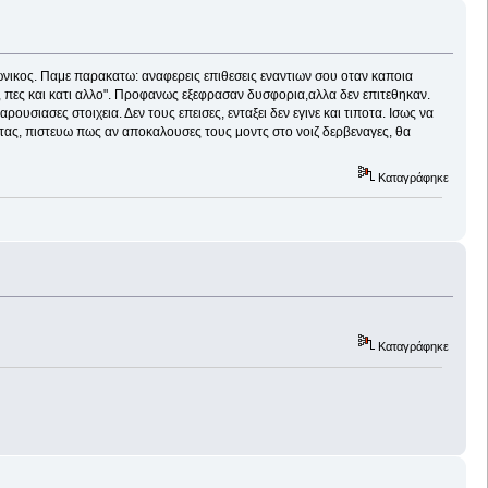
ρωνικος. Παμε παρακατω: αναφερεις επιθεσεις εναντιων σου οταν καποια
ς, πες και κατι αλλο". Προφανως εξεφρασαν δυσφορια,αλλα δεν επιτεθηκαν.
ουσιασες στοιχεια. Δεν τους επεισες, ενταξει δεν εγινε και τιποτα. Ισως να
νοντας, πιστευω πως αν αποκαλουσες τους μοντς στο νοιζ δερβεναγες, θα
Καταγράφηκε
Καταγράφηκε