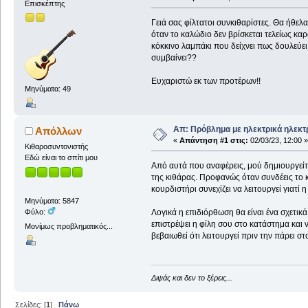
Επισκέπτης
Γειά σας φίλτατοι συνκιθαρίστες. Θα ήθελ
όταν το καλώδιο δεν βρίσκεται τελείως κα
κόκκινο λαμπάκι που δείχνει πως δουλεύει 
συμβαίνει??
Ευχαριστώ εκ των προτέρων!!
Μηνύματα: 49
Απ: Πρόβλημα με ηλεκτρικά ηλεκτ
Απόλλων
«
Απάντηση #1 στις:
02/03/23, 12:00 »
Κιθαροσυντονιστής
Εδώ είναι το σπίτι μου
Από αυτά που αναφέρεις, μού δημιουργείτα
της κιθάρας. Προφανώς όταν συνδέεις το κα
κουρδιστήρι συνεχίζει να λειτουργεί γιατί 
Μηνύματα: 5847
Λογικά η επιδιόρθωση θα είναι ένα σχετικ
Φύλο:
επιστρέψει η φίλη σου στο κατάστημα και ν
Μονίμως προβληματικός...
βεβαιωθεί ότι λειτουργεί πριν την πάρει στο
Διψάς και δεν το ξέρεις...
Σελίδες: [
1
]
Πάνω