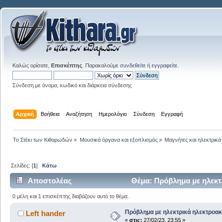
Καλώς ορίσατε,
Επισκέπτης
. Παρακαλούμε
συνδεθείτε
ή
εγγραφείτε
.
Σύνδεση με όνομα, κωδικό και διάρκεια σύνδεσης
Αρχική
Βοήθεια
Αναζήτηση
Ημερολόγιο
Σύνδεση
Εγγραφή
Το Στέκι των Κιθαρωδών
»
Μουσικά όργανα και εξοπλισμός
»
Μαγνήτες και ηλεκτρικά
Σελίδες: [
1
]
Κάτω
Αποστολέας
Θέμα: Πρόβλημα με ηλεκτ
0 μέλη και 1 επισκέπτης διαβάζουν αυτό το θέμα.
Πρόβλημα με ηλεκτρικά ηλεκτροακ
Left hander
«
στις:
27/02/23, 23:55 »