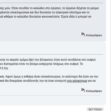
ίλης μου. Όταν συνδέει το καλώδιο στο όργανο, το όργανο δέχεται το ρεύμα
χάνεται ολοκληρώτικα και δεν δουλεύει το ηλεκτρικό σύστημα και το
ιά κιθάρα το καλώδιο δουλεύει κανονικότατα. Έχετε ιδέα τι μπορεί να
Καταγράφηκε
ται το ακραίο τμήμα (tip) του βύσματος όταν αυτό συνδέεται στο output
εν διατηρείται όταν το βύσμα εισέρχεται πλήρως στο output. Το
 ή όχι.
σει. Αφού όμως η κιθάρα είναι ολοκαίνουργια, το καλύτερο θα ήταν να την
σικά θα δοκιμάσει συνδέοντάς την σε έναν ενισχυτή
στο κάταστημα
για να
Καταγράφηκε
ΕΚΤΎΠΩΣΗ