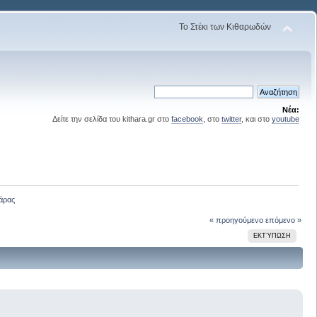
Το Στέκι των Κιθαρωδών
Νέα:
Δείτε την σελίδα του kithara.gr στο
facebook
, στο
twitter
, και στο
youtube
άρας
« προηγούμενο
επόμενο »
ΕΚΤΎΠΩΣΗ