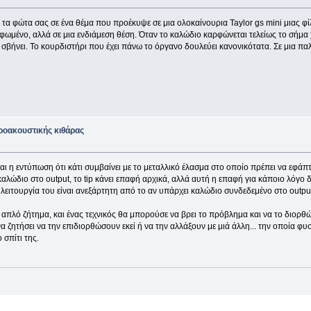
α τα φώτα σας σε ένα θέμα που προέκυψε σε μια ολοκαίνουρια Taylor gs mini μιας φ
ρφωμένο, αλλά σε μια ενδιάμεση θέση. Όταν το καλώδιο καρφώνεται τελείως το σήμα 
σβήνει. Το κουρδιστήρι που έχει πάνω το όργανο δουλεύει κανονικότατα. Σε μια παλ
ροακουστικής κιθάρας
ι η εντύπωση ότι κάτι συμβαίνει με τo μεταλλικό έλασμα στο οποίο πρέπει να εφάπτε
λώδιο στο output, το tip κάνει επαφή αρχικά, αλλά αυτή η επαφή για κάποιο λόγο δ
η λειτουργία του είναι ανεξάρτητη από το αν υπάρχει καλώδιο συνδεδεμένο στο output
ά απλό ζήτημα, και ένας τεχνικός θα μπορούσε να βρει το πρόβλημα και να το διορθώ
α ζητήσει να την επιδιορθώσουν εκεί ή να την αλλάξουν με μιά άλλη... την οποία φυ
 σπίτι της.