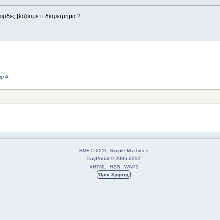
χορδες βαζουμε τι διαμετρημα.?
op A
SMF © 2011
,
Simple Machines
TinyPortal
© 2005-2012
'
XHTML
RSS
WAP2
Όροι Χρήσης