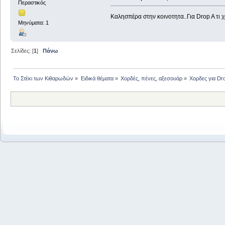
Περαστικός
Καλησπέρα στην κοινοτητα..Για Drop A τι 
Μηνύματα: 1
Σελίδες: [
1
]
Πάνω
Το Στέκι των Κιθαρωδών
»
Ειδικά θέματα
»
Χορδές, πένες, αξεσουάρ
»
Χορδες για Dr