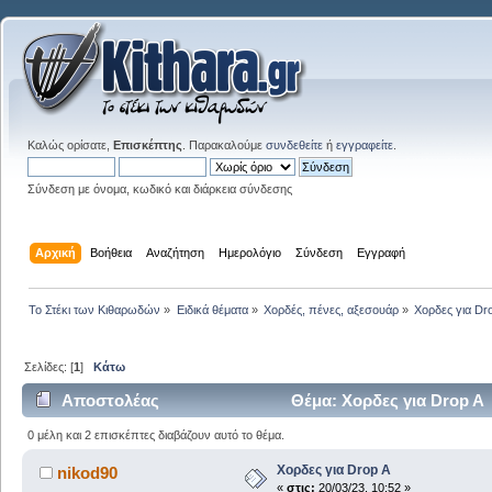
Καλώς ορίσατε,
Επισκέπτης
. Παρακαλούμε
συνδεθείτε
ή
εγγραφείτε
.
Σύνδεση με όνομα, κωδικό και διάρκεια σύνδεσης
Αρχική
Βοήθεια
Αναζήτηση
Ημερολόγιο
Σύνδεση
Εγγραφή
Το Στέκι των Κιθαρωδών
»
Ειδικά θέματα
»
Χορδές, πένες, αξεσουάρ
»
Χορδες για Dr
Σελίδες: [
1
]
Κάτω
Αποστολέας
Θέμα: Χορδες για Drop A
0 μέλη και 2 επισκέπτες διαβάζουν αυτό το θέμα.
Χορδες για Drop A
nikod90
«
στις:
20/03/23, 10:52 »