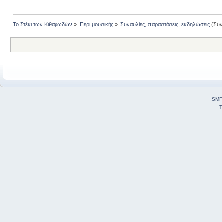
Το Στέκι των Κιθαρωδών
»
Περι μουσικής
»
Συναυλίες, παραστάσεις, εκδηλώσεις
(Συν
SMF
T