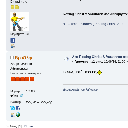
Επισκέπτης
Rotting Christ & Varathron στο Λυκαβηττό
https://metalstories.gr/rotting-christ-varathr
Μηνύματα: 31
Απ: Rotting Christ & Varathron στ
Βραζίλης
«
Απάντηση #1 στις:
16/08/24, 11:38 »
Δεν με λένε Bill!
Administrator
Πωπω, πολύς κόσμος
Εδώ είναι το σπίτι μου
Διαχειριστής του kithara.gr
Μηνύματα: 10360
Φύλο:
Βασίλης + Βραζιλία = Βραζίλης
Σελίδες: [
1
]
Πάνω