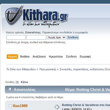
Καλώς ορίσατε,
Επισκέπτης
. Παρακαλούμε
συνδεθείτε
ή
εγγραφείτε
.
Σύνδεση με όνομα, κωδικό και διάρκεια σύνδεσης
Αρχική
Βοήθεια
Αναζήτηση
Ημερολόγιο
Σύνδεση
Εγγραφή
Το Στέκι των Κιθαρωδών
»
Περι μουσικής
»
Συναυλίες, παραστάσεις, εκδηλώσεις
(Συν
Σελίδες: [
1
]
Κάτω
Αποστολέας
Θέμα: Rotting Christ & V
0 μέλη και 4 επισκέπτες διαβάζουν αυτό το θέμα.
Rotting Christ & Varathron στο Λυ
Ilias1988
«
στις:
30/06/24, 14:43 »