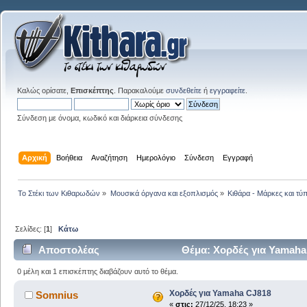
Καλώς ορίσατε,
Επισκέπτης
. Παρακαλούμε
συνδεθείτε
ή
εγγραφείτε
.
Σύνδεση με όνομα, κωδικό και διάρκεια σύνδεσης
Αρχική
Βοήθεια
Αναζήτηση
Ημερολόγιο
Σύνδεση
Εγγραφή
Το Στέκι των Κιθαρωδών
»
Μουσικά όργανα και εξοπλισμός
»
Κιθάρα - Μάρκες και τύπ
Σελίδες: [
1
]
Κάτω
Αποστολέας
Θέμα: Χορδές για Yamaha
0 μέλη και 1 επισκέπτης διαβάζουν αυτό το θέμα.
Χορδές για Yamaha CJ818
Somnius
«
στις:
27/12/25, 18:23 »