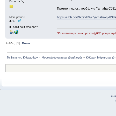
Περαστικός
Πρόταση για σετ χορδές για Yamaha CJ81
https://i.ibb.co/DPzsvHWc/yamaha-cj-838
Μηνύματα: 6
Φύλο:
If i can't do it who can?
"Ρε πάλι στο pc, ώωωρε πού@#$^ μου με τη ds
Σελίδες: [
1
]
Πάνω
Το Στέκι των Κιθαρωδών
»
Μουσικά όργανα και εξοπλισμός
»
Κιθάρα - Μάρκες και τύπ
SMF
T