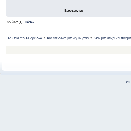
Ερασιτεχνικα
Σελίδες: [
1
]
Πάνω
Το Στέκι των Κιθαρωδών
»
Καλλιτεχνικές μας δημιουργίες
»
Δικοί μας στίχοι και ποιήμα
SMF
T