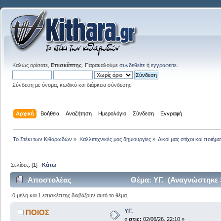
Καλώς ορίσατε,
Επισκέπτης
. Παρακαλούμε
συνδεθείτε
ή
εγγραφείτε
.
Σύνδεση με όνομα, κωδικό και διάρκεια σύνδεσης
Αρχική
Βοήθεια
Αναζήτηση
Ημερολόγιο
Σύνδεση
Εγγραφή
Το Στέκι των Κιθαρωδών
»
Καλλιτεχνικές μας δημιουργίες
»
Δικοί μας στίχοι και ποιήμα
Σελίδες: [
1
]
Κάτω
Αποστολέας
Θέμα: ΥΓ. (Αναγνώστηκε 
0 μέλη και 1 επισκέπτης διαβάζουν αυτό το θέμα.
ΥΓ.
ΠΟΙΟΣ
«
στις:
02/06/26, 22:10 »