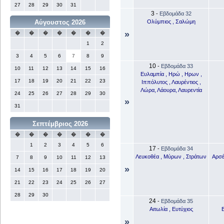
27
28
29
30
31
3
-
Εβδομάδα 32
Ολύμπιος , Σαλώμη
Αύγουστος 2026
»
�
�
�
�
�
�
�
1
2
3
4
5
6
7
8
9
10
-
Εβδομάδα 33
10
11
12
13
14
15
16
Ευλαμπία , Ηρώ , Ηρων ,
17
18
19
20
21
22
23
Ιππόλυτος , Λαυρέντιος ,
Λώρα, Λάουρα, Λαυρεντία
24
25
26
27
28
29
30
»
31
Σεπτέμβριος 2026
�
�
�
�
�
�
�
1
2
3
4
5
6
17
-
Εβδομάδα 34
Λευκοθέα , Μύρων , Στράτων
Αρσέ
7
8
9
10
11
12
13
»
14
15
16
17
18
19
20
21
22
23
24
25
26
27
28
29
30
24
-
Εβδομάδα 35
Αιτωλία , Ευτύχιος
Β
»