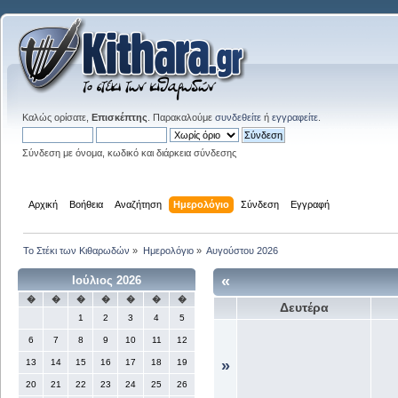
Καλώς ορίσατε,
Επισκέπτης
. Παρακαλούμε
συνδεθείτε
ή
εγγραφείτε
.
Σύνδεση με όνομα, κωδικό και διάρκεια σύνδεσης
Αρχική
Βοήθεια
Αναζήτηση
Ημερολόγιο
Σύνδεση
Εγγραφή
Το Στέκι των Κιθαρωδών
»
Ημερολόγιο
»
Αυγούστου 2026
«
Ιούλιος 2026
�
�
�
�
�
�
�
Δευτέρα
1
2
3
4
5
6
7
8
9
10
11
12
13
14
15
16
17
18
19
»
20
21
22
23
24
25
26