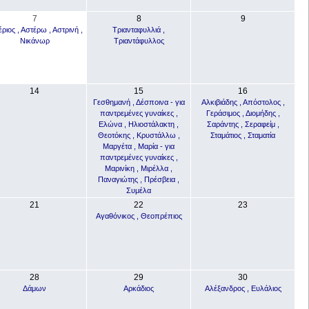
7
8
9
ριος , Αστέρω , Αστρινή ,
Τριανταφυλλιά ,
Νικάνωρ
Τριαντάφυλλος
14
15
16
Γεσθημανή , Δέσποινα - για
Αλκιβιάδης , Απόστολος ,
παντρεμένες γυναίκες ,
Γεράσιμος , Διομήδης ,
Ελώνα , Ηλιοστάλακτη ,
Σαράντης , Σεραφείμ ,
Θεοτόκης , Κρυστάλλω ,
Σταμάτιος , Σταματία
Μαργέτα , Μαρία - για
παντρεμένες γυναίκες ,
Μαρινίκη , Μιρέλλα ,
Παναγιώτης , Πρέσβεια ,
Συμέλα
21
22
23
Αγαθόνικος , Θεοπρέπιος
28
29
30
Δάμων
Αρκάδιος
Αλέξανδρος , Ευλάλιος