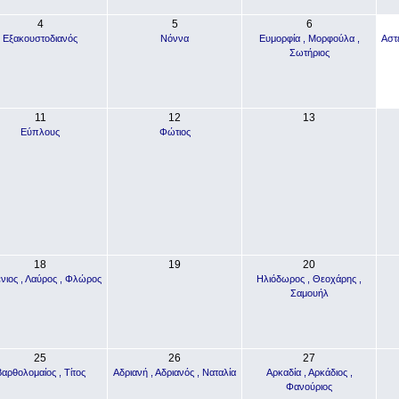
4
5
6
Εξακουστοδιανός
Νόννα
Ευμορφία , Μορφούλα ,
Αστέ
Σωτήριος
11
12
13
Εύπλους
Φώτιος
18
19
20
νιος , Λαύρος , Φλώρος
Ηλιόδωρος , Θεοχάρης ,
Σαμουήλ
25
26
27
αρθολομαίος , Τίτος
Αδριανή , Αδριανός , Ναταλία
Αρκαδία , Αρκάδιος ,
Φανούριος