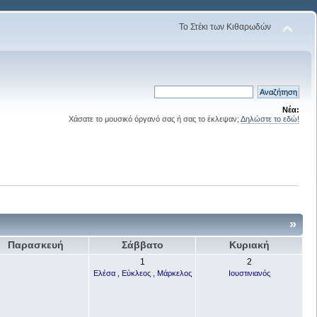
Το Στέκι των Κιθαρωδών
Νέα:
Χάσατε το μουσικό όργανό σας ή σας το έκλεψαν;
Δηλώστε το εδώ!
»
Παρασκευή
Σάββατο
Κυριακή
1
2
Ελέσα , Εύκλεος , Μάρκελος
Ιουστινιανός