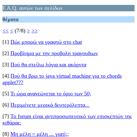
F.A.Q. αυτών των σελίδων
θέματα
<<
<
(7/8)
>
>>
[1]
Πώς μπορώ να γραφτώ στο chat
[2]
Προβλημα με την προβολη τραγουδιων
[3]
Πού θα στείλω λόγια και ακόρντα
[4]
Πού θα βρω το java virtual machine για το chords
applet???
[5]
Τι ώρα ανανεώνεται το όριο των 50;
[6]
Περιμένετε μερικά δευτερόλεπτα...
[7]
Το forum είναι αντιπροσωπευτικό των επισκεπτών της
κιθάρας;
[8]
Μη μέλη = μέλη ... γιατί;;