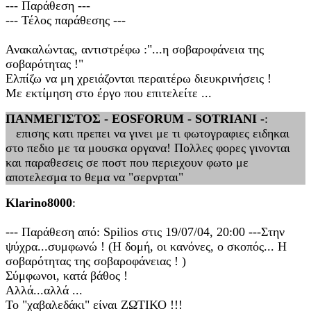
--- Παράθεση ---
--- Τέλος παράθεσης ---
Ανακαλώντας, αντιστρέφω :"...η σοβαροφάνεια της
σοβαρότητας !"
Ελπίζω να μη χρειάζονται περαιτέρω διευκρινήσεις !
Με εκτίμηση στο έργο που επιτελείτε ...
ΠΑΝΜΕΓΙΣΤΟΣ - EOSFORUM - SOTRIANI -
:
επισης κατι πρεπει να γινει με τι φωτογραφιες ειδηκαι
στο πεδιο με τα μουσκα οργανα! Πολλες φορες γινονται
και παραθεσεις σε ποστ που περιεχουν φωτο με
αποτελεσμα το θεμα να "σερνρται"
Klarino8000
:
--- Παράθεση από: Spilios στις 19/07/04, 20:00 ---Στην
ψύχρα...συμφωνώ ! (Η δομή, οι κανόνες, ο σκοπός... Η
σοβαρότητας της σοβαροφάνειας ! )
Σύμφωνοι, κατά βάθος !
Αλλά...αλλά ...
Το "χαβαλεδάκι" είναι ΖΩΤΙΚΟ !!!