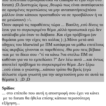
forum) ;D.Δυστυχώς όμως ,θεωρώ πως είναι αναπόφευκτο
σε ορισμένες περιπτώσεις να μην ανταπαντήσεις(πόσο
μάλλον όταν κάποιοι προσπαθούν να σε προσβάλουν ή να
σε μειώσουν) :-\.
Όσον αφορά τις παραθέσεις τώρα ... Βασίλη ,εσύ δίνεις το
λινκ για το συγκεκριμένο θέμα ,αλλά προσωπικά εγώ δεν
κατάλαβα μία όταν το διάβασα .Και είχα πρόβλημα (αν
θυμάσαι μου την είχες πει κιόλας ) ;).Μόνο μετά από
οδηγιες του bluewind με ΠΜ κατάφερα να μάθω επιτέλους
πώς ακριβώς γίνονται οι παρεθέσεις .Θα μου πεις βέβαια
-και με το δίκιο σου -"τί να κάνω ?να στείλω ΠΜ σε
καθέναν για να το εμπεδώσει ?" Δεν λέω αυτό ...και όντως
αποτελεί πρόβλημα το συγκεκριμένο θέμα .Δεν ξέρω
..εσύ είσαι ο γνώστης...κάποιο τρόπο θα βρείς (εγώ
άλλωστε είμαι γνωστή για την ασχετοσύνη μου σε αυτά τα
θέματα ). ;D ;D
Spilios
:
... στο επίπεδο που αυτή η αποστροφή σου έχει να κάνει
με το forum θα ήθελα επίσης κάποια περισσότερη
εξήγηση...