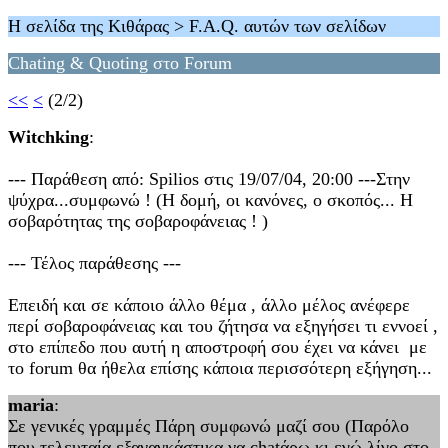
Η σελίδα της Κιθάρας > F.A.Q. αυτών των σελίδων
Chating & Quoting στο Forum
<<
<
(2/2)
Witchking
:
--- Παράθεση από: Spilios στις 19/07/04, 20:00 ---Στην
ψύχρα...συμφωνώ ! (Η δομή, οι κανόνες, ο σκοπός... Η
σοβαρότητας της σοβαροφάνειας ! )
--- Τέλος παράθεσης ---
Επειδή και σε κάποιο άλλο θέμα , άλλο μέλος ανέφερε
περί σοβαροφάνειας και του ζήτησα να εξηγήσει τι εννοεί ,
στο επίπεδο που αυτή η αποστροφή σου έχει να κάνει με
το forum θα ήθελα επίσης κάποια περισσότερη εξήγηση...
maria
:
Σε γενικές γραμμές Πάρη συμφωνώ μαζί σου (Παρόλο
που τελευταία εξαναγκάστικα να chatάρω κι εγώ λίγο στο