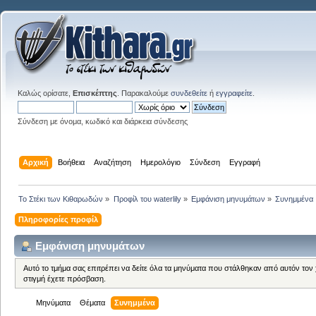
Καλώς ορίσατε,
Επισκέπτης
. Παρακαλούμε
συνδεθείτε
ή
εγγραφείτε
.
Σύνδεση με όνομα, κωδικό και διάρκεια σύνδεσης
Αρχική
Βοήθεια
Αναζήτηση
Ημερολόγιο
Σύνδεση
Εγγραφή
Το Στέκι των Κιθαρωδών
»
Προφίλ του waterlily
»
Εμφάνιση μηνυμάτων
»
Συνημμένα
Πληροφορίες προφίλ
Εμφάνιση μηνυμάτων
Αυτό το τμήμα σας επιτρέπει να δείτε όλα τα μηνύματα που στάλθηκαν από αυτόν τον
στιγμή έχετε πρόσβαση.
Μηνύματα
Θέματα
Συνημμένα