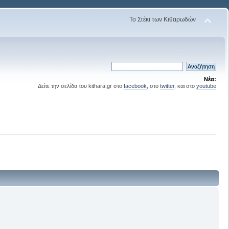
Το Στέκι των Κιθαρωδών
Νέα:
Δείτε την σελίδα του kithara.gr στο
facebook
, στο
twitter
, και στο
youtube