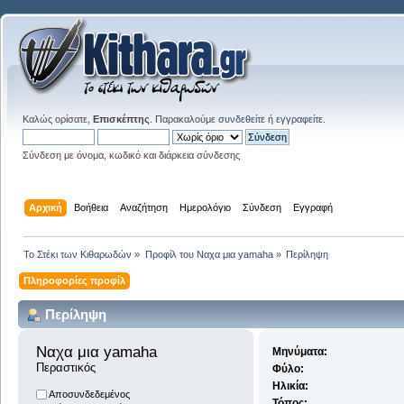
Καλώς ορίσατε,
Επισκέπτης
. Παρακαλούμε
συνδεθείτε
ή
εγγραφείτε
.
Σύνδεση με όνομα, κωδικό και διάρκεια σύνδεσης
Αρχική
Βοήθεια
Αναζήτηση
Ημερολόγιο
Σύνδεση
Εγγραφή
Το Στέκι των Κιθαρωδών
»
Προφίλ του Ναχα μια yamaha
»
Περίληψη
Πληροφορίες προφίλ
Περίληψη
Ναχα μια yamaha 
Μηνύματα:
Περαστικός
Φύλο:
Ηλικία:
Αποσυνδεδεμένος
Τόπος: