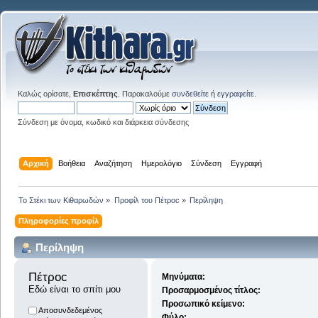
Καλώς ορίσατε,
Επισκέπτης
. Παρακαλούμε
συνδεθείτε
ή
εγγραφείτε
.
Σύνδεση με όνομα, κωδικό και διάρκεια σύνδεσης
Αρχική
Βοήθεια
Αναζήτηση
Ημερολόγιο
Σύνδεση
Εγγραφή
Το Στέκι των Κιθαρωδών
»
Προφίλ του Πέτροc
»
Περίληψη
Πληροφορίες προφίλ
Περίληψη
Πέτροc 
Μηνύματα:
Εδώ είναι το σπίτι μου
Προσαρμοσμένος τίτλος:
Προσωπικό κείμενο:
Αποσυνδεδεμένος
Φύλο: