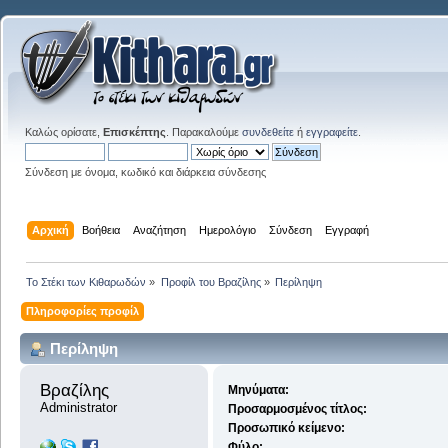
Καλώς ορίσατε,
Επισκέπτης
. Παρακαλούμε
συνδεθείτε
ή
εγγραφείτε
.
Σύνδεση με όνομα, κωδικό και διάρκεια σύνδεσης
Αρχική
Βοήθεια
Αναζήτηση
Ημερολόγιο
Σύνδεση
Εγγραφή
Το Στέκι των Κιθαρωδών
»
Προφίλ του Βραζίλης
»
Περίληψη
Πληροφορίες προφίλ
Περίληψη
Βραζίλης 
Μηνύματα:
Administrator
Προσαρμοσμένος τίτλος:
Προσωπικό κείμενο:
Φύλο: