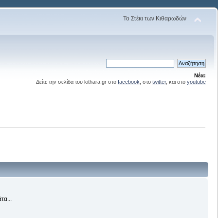
Το Στέκι των Κιθαρωδών
Νέα:
Δείτε την σελίδα του kithara.gr στο
facebook
, στο
twitter
, και στο
youtube
τα...