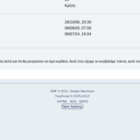
Κρήτη
26/10/06, 20:39
08/08/26, 07:09
08/07/24, 16:04
ασα αλλά για ότι θα μπορούσα να είχα κερδίσει. Αυτό που είχαμε το κουβαλάμε πάντα, αυτό π
SMF © 2011
,
Simple Machines
TinyPortal
© 2005-2012
'
XHTML
RSS
WAP2
Όροι Χρήσης