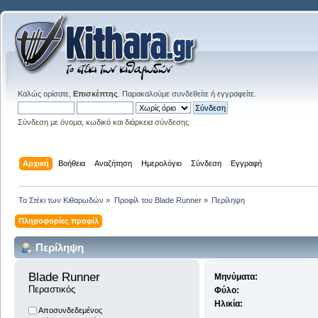
Καλώς ορίσατε,
Επισκέπτης
. Παρακαλούμε
συνδεθείτε
ή
εγγραφείτε
.
Σύνδεση με όνομα, κωδικό και διάρκεια σύνδεσης
Αρχική
Βοήθεια
Αναζήτηση
Ημερολόγιο
Σύνδεση
Εγγραφή
Το Στέκι των Κιθαρωδών
»
Προφίλ του Blade Runner
»
Περίληψη
Πληροφορίες προφίλ
Περίληψη
Blade Runner 
Μηνύματα:
Περαστικός
Φύλο:
Ηλικία:
Αποσυνδεδεμένος