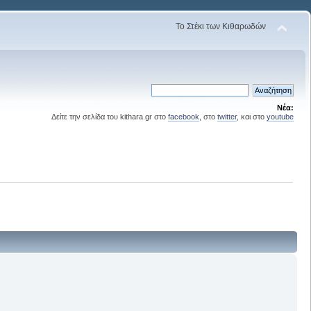
Το Στέκι των Κιθαρωδών
Νέα:
Δείτε την σελίδα του kithara.gr στο
facebook
, στο
twitter
, και στο
youtube