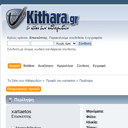
Καλώς ορίσατε,
Επισκέπτης
. Παρακαλούμε
συνδεθείτε
ή
εγγραφείτε
.
Σύνδεση με όνομα, κωδικό και διάρκεια σύνδεσης
Αρχική
Βοήθεια
Αναζήτηση
Ημερολόγιο
Σύνδεση
Εγγραφή
Το Στέκι των Κιθαρωδών
»
Προφίλ του xartaetos
»
Περίληψη
Πληροφορίες προφίλ
Περίληψη
xartaetos 
Μηνύματα:
Επισκέπτης
Φύλο:
Ηλικία:
Τόπος:
Αποσυνδεδεμένος