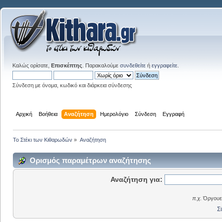
Καλώς ορίσατε,
Επισκέπτης
. Παρακαλούμε
συνδεθείτε
ή
εγγραφείτε
.
Σύνδεση με όνομα, κωδικό και διάρκεια σύνδεσης
Αρχική
Βοήθεια
Αναζήτηση
Ημερολόγιο
Σύνδεση
Εγγραφή
Το Στέκι των Κιθαρωδών
»
Αναζήτηση
Ορισμός παραμέτρων αναζήτησης
Αναζήτηση για:
π.χ.
Όργουελ
Σ