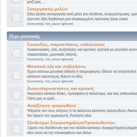
μαζί μας....
Συνεργασίες μελών
Εδώ ζητάτε συνεργασία από μέλη για σύνθεση, ενορχήστρωση, τρα
έχοντας ήδη διαθέσιμη μια συγκεκριμένη πρόταση ή/και υλικό.
Συντονιστής:
hot_sauce (φλουτσ)
Περι μουσικής
Συναυλίες, παραστάσεις, εκδηλώσεις
Ανακοινώσεις, νέα, συζητήσεις και κριτικές σχετικά με μουσικά γεγο
παραστάσεις, μουσικές σκηνές.
Συντονιστής:
hot_sauce (φλουτσ)
Μουσικά νέα και συζητήσεις
Έχετε κάποια μουσική είδηση ή πληροφορία; Θέλετε να συζητήσετε 
κάποιον καλλιτέχνη; Κάντε το εδώ.
Συντονιστής:
hot_sauce (φλουτσ)
Δισκοπαρουσιάσεις και κριτικές
Ακούσατε κάποιο δίσκο, πρόσφατο ή παλιότερο, και σας ενθουσίασ
Πείτε μας κι εμάς...
Αναζήτηση τραγουδιών
Ψάχνετε για τους στίχους ή τα ακόρντα κάποιου τραγουδιου; Ακού
δεν ξέρετε τον ερμηνευτή; Ρωτήστε εδώ.
Σύνδεσμοι Συγκροτημάτων/Τραγουδιστών
Ξέρετε την διεύθυνση για την σελίδα κάποιου συγκροτήματος/ερμη
εδώ ώστε να την επισκεφθούν και άλλοι