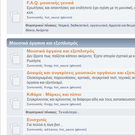
F.A.Q. μουσικής γενικά
Ερωτήσεις και απαντήσεις για οτιδήποτε έχει σχέση με τη μουσική, 
κλπ.
Συντονιστής:
hot_sauce (φλουτσ)
Θυγατρικοί πίνακες
:
Νομικά, διαδικαστικά, οργανωτικά
,
Αρμονία και θεωρί
δίσκοι
,
Ακόρντα
Μουσικά όργανα και εξοπλισμός
Μουσικά όργανα και εξοπλισμός
Δεν ξέρετε πως παίζεται κάποιο ακόρντο; Έχετε απορία σχετικά με
Ρωτήστε.
Συντονιστές:
Korgy
,
hot_sauce (φλουτσ)
Δοκιμές και συγκρίσεις μουσικών οργάνων και εξο
Ολοκληρωμένες παρουσίασεις, κριτικές, συγκριτικά τεστ, τεχνικές α
όργανα και εξοπλισμό.
Συντονιστές:
Korgy
,
hot_sauce (φλουτσ)
Κιθάρα - Μάρκες και τύποι
Συγκρίνοντας και κρίνοντας τα διάφορα είδη και τους κατασκευαστ
Συντονιστές:
Korgy
,
hot_sauce (φλουτσ)
Θυγατρικοί πίνακες
:
Τα καλύτερα...
Ενισχυτές
Για πολλά ή λίγα βατ...
Συντονιστές:
adr1anos
,
hot_sauce (φλουτσ)