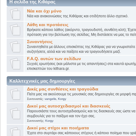
Η σελίδα της Κιθάρας
Νέα και όχι μόνο
Νέα και ανακοινώσεις της Κιθάρας και οτιδήποτε άλλο σχετικό.
Λάθη και προτάσεις
Βρήκατε κάποιο λάθος (ακόρντο, τραγουδιστή, συνθέτη κλπ); Έχετε
πρόταση για την βελτίωση της σελίδας; Μη διστάσετε να μας το πείτ
Συναντήσεις
Συναντηθείτε με άλλους επισκέπτες της Κιθάρας για να γνωριστείτε
συζητήσετε, αλλά και να παίξετε και να τραγουδήσετε μαζί.
F.A.Q. αυτών των σελίδων
Συχνές ερωτήσεις (και μάλιστα με τις απαντήσεις) στα καυτά ερωτ
επισκεπτών του kithara.gr.
Καλλιτεχνικές μας δημιουργίες
Δικές μας συνθέσεις και τραγούδια
Πείτε μας να ακούσουμε τις μουσικές σας δημιουργίες σε μορφή mp
Συντονιστές:
vangelis
,
Korgy
Δικοί μας αυτοσχεδιασμοί και διασκευές
Παρουσιάστε τους αυτοσχεδιασμούς και τις διασκευές σας ώστε να λ
συμβουλές για το παίξιμο και τον ήχο σας.
Συντονιστής:
Korgy
Δικοί μας στίχοι και ποιήματα
Έχετε στο συρτάρι σας κάποιους στίχους ή κάποιο ποίημα που γρά