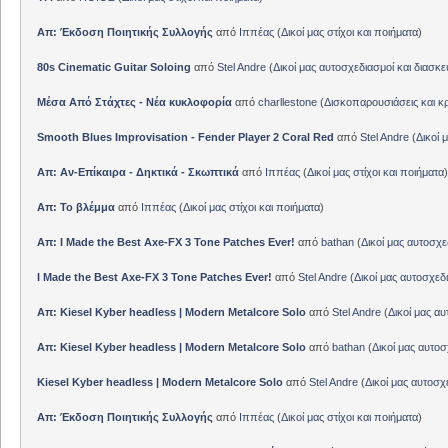
Απ: Έκδοση Ποιητικής Συλλογής
από
Ιππέας
(
Δικοί μας στίχοι και ποιήματα
)
80s Cinematic Guitar Soloing
από
Stel Andre
(
Δικοί μας αυτοσχεδιασμοί και διασκε
Μέσα Από Στάχτες - Νέα κυκλοφορία
από
charllestone
(
Δισκοπαρουσιάσεις και κρ
Smooth Blues Improvisation - Fender Player 2 Coral Red
από
Stel Andre
(
Δικοί 
Απ: Αν-Επίκαιρα - Δηκτικά - Σκωπτικά
από
Ιππέας
(
Δικοί μας στίχοι και ποιήματα
)
Απ: Το βλέμμα
από
Ιππέας
(
Δικοί μας στίχοι και ποιήματα
)
Απ: I Made the Best Axe-FX 3 Tone Patches Ever!
από
bathan
(
Δικοί μας αυτοσχε
I Made the Best Axe-FX 3 Tone Patches Ever!
από
Stel Andre
(
Δικοί μας αυτοσχεδ
Απ: Kiesel Kyber headless | Modern Metalcore Solo
από
Stel Andre
(
Δικοί μας αυ
Απ: Kiesel Kyber headless | Modern Metalcore Solo
από
bathan
(
Δικοί μας αυτοσ
Kiesel Kyber headless | Modern Metalcore Solo
από
Stel Andre
(
Δικοί μας αυτοσχ
Απ: Έκδοση Ποιητικής Συλλογής
από
Ιππέας
(
Δικοί μας στίχοι και ποιήματα
)