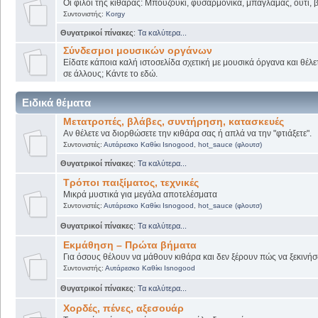
Οι φίλοι της κιθάρας: Μπουζούκι, φυσαρμόνικα, μπαγλαμάς, ούτι, βι
Συντονιστής:
Korgy
Θυγατρικοί πίνακες
:
Τα καλύτερα...
Σύνδεσμοι μουσικών οργάνων
Είδατε κάποια καλή ιστοσελίδα σχετική με μουσικά όργανα και θέλετ
σε άλλους; Κάντε το εδώ.
Ειδικά θέματα
Μετατροπές, βλάβες, συντήρηση, κατασκευές
Αν θέλετε να διορθώσετε την κιθάρα σας ή απλά να την "φτιάξετε".
Συντονιστές:
Αυτάρεσκο Καθίκι Isnogood
,
hot_sauce (φλουτσ)
Θυγατρικοί πίνακες
:
Τα καλύτερα...
Τρόποι παιξίματος, τεχνικές
Μικρά μυστικά για μεγάλα αποτελέσματα
Συντονιστές:
Αυτάρεσκο Καθίκι Isnogood
,
hot_sauce (φλουτσ)
Θυγατρικοί πίνακες
:
Τα καλύτερα...
Εκμάθηση – Πρώτα βήματα
Για όσους θέλουν να μάθουν κιθάρα και δεν ξέρουν πώς να ξεκινήσο
Συντονιστής:
Αυτάρεσκο Καθίκι Isnogood
Θυγατρικοί πίνακες
:
Τα καλύτερα...
Χορδές, πένες, αξεσουάρ