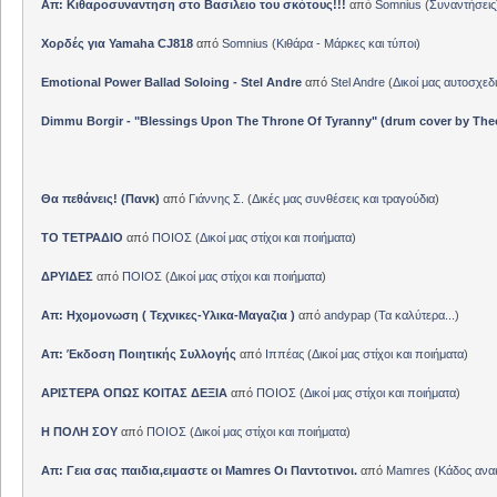
Απ: Κιθαροσυναντηση στο Βασιλειο του σκότους!!!
από
Somnius
(
Συναντήσεις
Χορδές για Yamaha CJ818
από
Somnius
(
Κιθάρα - Μάρκες και τύποι
)
Emotional Power Ballad Soloing - Stel Andre
από
Stel Andre
(
Δικοί μας αυτοσχεδ
Dimmu Borgir - "Blessings Upon The Throne Of Tyranny" (drum cover by The
Θα πεθάνεις! (Πανκ)
από
Γιάννης Σ.
(
Δικές μας συνθέσεις και τραγούδια
)
ΤΟ ΤΕΤΡΑΔΙΟ
από
ΠΟΙΟΣ
(
Δικοί μας στίχοι και ποιήματα
)
ΔΡΥΙΔΕΣ
από
ΠΟΙΟΣ
(
Δικοί μας στίχοι και ποιήματα
)
Απ: Ηχομονωση ( Τεχνικες-Υλικα-Μαγαζια )
από
andypap
(
Τα καλύτερα...
)
Απ: Έκδοση Ποιητικής Συλλογής
από
Ιππέας
(
Δικοί μας στίχοι και ποιήματα
)
ΑΡΙΣΤΕΡΑ ΟΠΩΣ ΚΟΙΤΑΣ ΔΕΞΙΑ
από
ΠΟΙΟΣ
(
Δικοί μας στίχοι και ποιήματα
)
Η ΠΟΛΗ ΣΟΥ
από
ΠΟΙΟΣ
(
Δικοί μας στίχοι και ποιήματα
)
Απ: Γεια σας παιδια,ειμαστε οι Mamres Οι Παντοτινοι.
από
Mamres
(
Κάδος αν