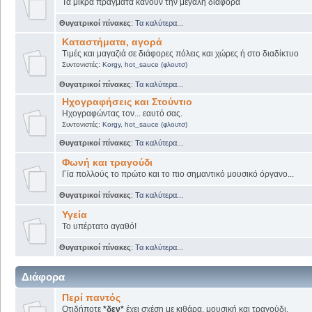
Τα μικρά πράγματα κάνουν την μεγάλη διαφορά
Θυγατρικοί πίνακες
:
Τα καλύτερα...
Καταστήματα, αγορά
Τιμές και μαγαζιά σε διάφορες πόλεις και χώρες ή στο διαδίκτυο
Συντονιστές:
Korgy
,
hot_sauce (φλουτσ)
Θυγατρικοί πίνακες
:
Τα καλύτερα...
Ηχογραφήσεις και Στούντιο
Ηχογραφώντας τον... εαυτό σας.
Συντονιστές:
Korgy
,
hot_sauce (φλουτσ)
Θυγατρικοί πίνακες
:
Τα καλύτερα...
Φωνή και τραγούδι
Γία πολλούς το πρώτο και το πιο σημαντικό μουσικό όργανο...
Θυγατρικοί πίνακες
:
Τα καλύτερα...
Υγεία
Το υπέρτατο αγαθό!
Θυγατρικοί πίνακες
:
Τα καλύτερα...
Διάφορα
Περί παντός
Οτιδήποτε
*δεν*
έχει σχέση με κιθάρα, μουσική και τραγούδι.