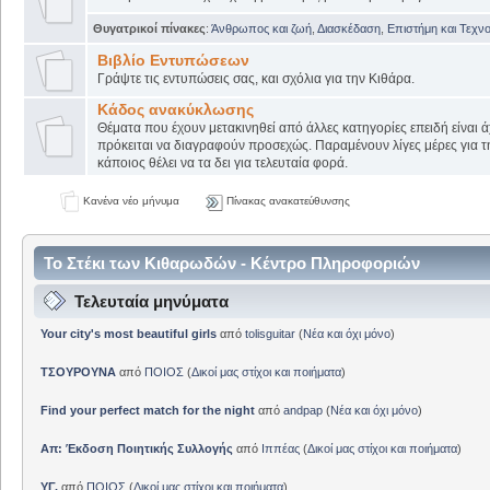
Θυγατρικοί πίνακες
:
Άνθρωπος και ζωή
,
Διασκέδαση
,
Επιστήμη και Τεχν
Βιβλίο Εντυπώσεων
Γράψτε τις εντυπώσεις σας, και σχόλια για την Κιθάρα.
Κάδος ανακύκλωσης
Θέματα που έχουν μετακινηθεί από άλλες κατηγορίες επειδή είναι ά
πρόκειται να διαγραφούν προσεχώς. Παραμένουν λίγες μέρες για 
κάποιος θέλει να τα δει για τελευταία φορά.
Κανένα νέο μήνυμα
Πίνακας ανακατεύθυνσης
Το Στέκι των Κιθαρωδών - Κέντρο Πληροφοριών
Τελευταία μηνύματα
Your city's most beautiful girls
από
tolisguitar
(
Νέα και όχι μόνο
)
ΤΣΟΥΡΟΥΝΑ
από
ΠΟΙΟΣ
(
Δικοί μας στίχοι και ποιήματα
)
Find your perfect match for the night
από
andpap
(
Νέα και όχι μόνο
)
Απ: Έκδοση Ποιητικής Συλλογής
από
Ιππέας
(
Δικοί μας στίχοι και ποιήματα
)
ΥΓ.
από
ΠΟΙΟΣ
(
Δικοί μας στίχοι και ποιήματα
)