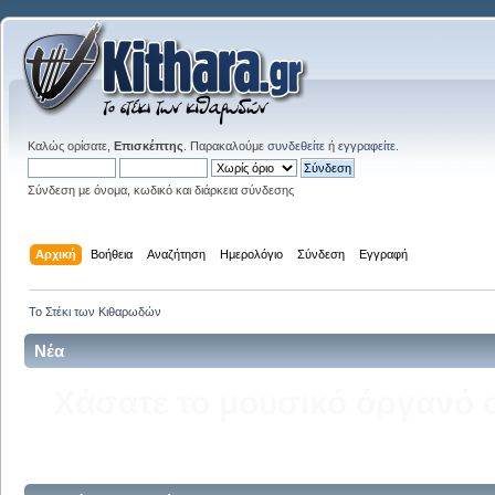
Καλώς ορίσατε,
Επισκέπτης
. Παρακαλούμε
συνδεθείτε
ή
εγγραφείτε
.
Σύνδεση με όνομα, κωδικό και διάρκεια σύνδεσης
Αρχική
Βοήθεια
Αναζήτηση
Ημερολόγιο
Σύνδεση
Εγγραφή
Το Στέκι των Κιθαρωδών
Νέα
Δείτε την σελίδα του kitha
στ