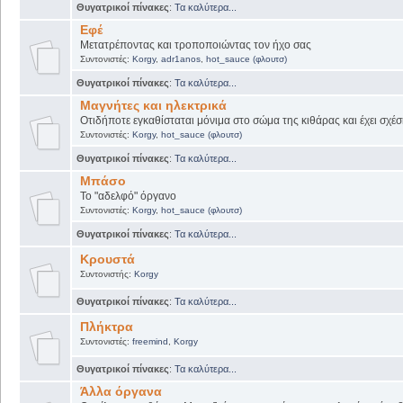
Θυγατρικοί πίνακες
:
Τα καλύτερα...
Εφέ
Μετατρέποντας και τροποποιώντας τον ήχο σας
Συντονιστές:
Korgy
,
adr1anos
,
hot_sauce (φλουτσ)
Θυγατρικοί πίνακες
:
Τα καλύτερα...
Μαγνήτες και ηλεκτρικά
Οτιδήποτε εγκαθίσταται μόνιμα στο σώμα της κιθάρας και έχει σχέσ
Συντονιστές:
Korgy
,
hot_sauce (φλουτσ)
Θυγατρικοί πίνακες
:
Τα καλύτερα...
Μπάσο
Το "αδελφό" όργανο
Συντονιστές:
Korgy
,
hot_sauce (φλουτσ)
Θυγατρικοί πίνακες
:
Τα καλύτερα...
Κρουστά
Συντονιστής:
Korgy
Θυγατρικοί πίνακες
:
Τα καλύτερα...
Πλήκτρα
Συντονιστές:
freemind
,
Korgy
Θυγατρικοί πίνακες
:
Τα καλύτερα...
Άλλα όργανα