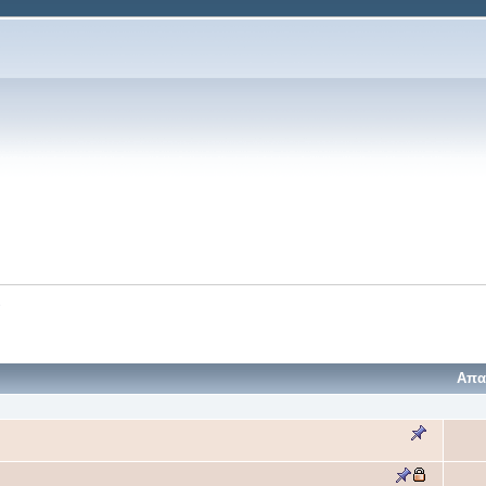
ν
Απα