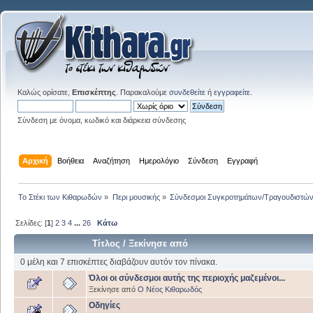
Καλώς ορίσατε,
Επισκέπτης
. Παρακαλούμε
συνδεθείτε
ή
εγγραφείτε
.
Σύνδεση με όνομα, κωδικό και διάρκεια σύνδεσης
Αρχική
Βοήθεια
Αναζήτηση
Ημερολόγιο
Σύνδεση
Εγγραφή
Το Στέκι των Κιθαρωδών
»
Περι μουσικής
»
Σύνδεσμοι Συγκροτημάτων/Τραγουδιστώ
Σελίδες: [
1
]
2
3
4
...
26
Κάτω
Τίτλος
/
Ξεκίνησε από
0 μέλη και 7 επισκέπτες διαβάζουν αυτόν τον πίνακα.
Όλοι οι σύνδεσμοι αυτής της περιοχής μαζεμένοι...
Ξεκίνησε από
Ο Νέος Κιθαρωδός
Οδηγίες