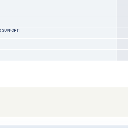
R SUPPORT!
ν