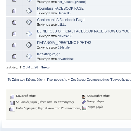
Ξεκίνησε από
hot_sauce (φλουτσ)
Hourglass FACEBOOK PAGE
Ξεκίνησε από
DeniaHD
ContomanicA Facebook Page!
Ξεκίνησε από
b1LLy
BLINDFOLD OFFICIAL FACEBOOK PAGE!SHOW US YOU
Ξεκίνησε από
alexhs232
ΠΑΡΑΝΟΙΑ _ ΡΕΘΥΜΝΟ ΚΡΗΤΗΣ
Ξεκίνησε από
314style
Καλλιτεχνες.gr
Ξεκίνησε από
arvanitidisx
Σελίδες: [
1
]
2
3
4
...
26
Πάνω
Το Στέκι των Κιθαρωδών
»
Περι μουσικής
»
Σύνδεσμοι Συγκροτημάτων/Τραγουδιστώ
Κανονικό θέμα
Κλειδωμένο θέμα
Μόνιμο θέμα
Δημοφιλές θέμα (Πάνω από 15 απαντήσεις)
Ψηφοφορία
Πολύ δημοφιλές θέμα (Πάνω από 25 απαντήσεις)