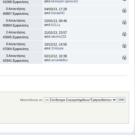
από
kkmspm (φλουτσ)
41068 Εμφανίσεις
0 Απαντήσεις
04/03/13, 17:28
από
DeniaHD
40867 Εμφανίσεις
0 Απαντήσεις
22/01/13, 09:46
από
b1LLy
40804 Εμφανίσεις
2 Απαντήσεις
21/01/13, 23:57
από
alexhs232
43665 Εμφανίσεις
9 Απαντήσεις
10/12/12, 14:56
από
314style
47064 Εμφανίσεις
3 Απαντήσεις
02/12/12, 10:38
από
arvanitidisx
42941 Εμφανίσεις
Μεταπήδηση σε: