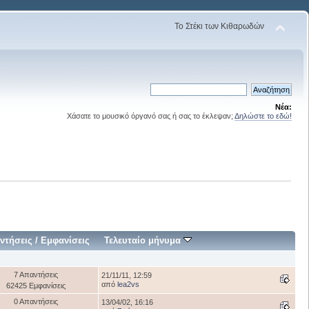
Το Στέκι των Κιθαρωδών
Νέα:
Χάσατε το μουσικό όργανό σας ή σας το έκλεψαν;
Δηλώστε το εδώ!
ντήσεις
/
Εμφανίσεις
Τελευταίο μήνυμα
7 Απαντήσεις
21/11/11, 12:59
από
lea2vs
62425 Εμφανίσεις
0 Απαντήσεις
13/04/02, 16:16