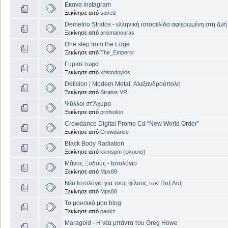
Εκανα instagram
Ξεκίνησε από
saved
Demetrio Stratos - ελληνική ιστοσελίδα αφιερωμένη στη ζωή
Ξεκίνησε από
arismanouras
One step from the Edge
Ξεκίνησε από
The_Emperor
Γυρισε τωρα
Ξεκίνησε από
xristodoylos
Defision | Modern Metal, Αλεξανδρούπολη
Ξεκίνησε από
Stratos VR
Ψύλλοι στ'Άχυρα
Ξεκίνησε από
profsokin
Crowdance Digital Promo Cd “New World Order”
Ξεκίνησε από
Crowdance
Black Body Radiation
Ξεκίνησε από
kkmspm (φλουτσ)
Μάνος Ξυδούς - Ιστολόγιο
Ξεκίνησε από
Mps88
Νέο Ιστολόγιο για τους φίλους των Πυξ Λαξ
Ξεκίνησε από
Mps88
Το μουσικό μου blog
Ξεκίνησε από
paokz
Maragold - Η νέα μπάντα του Greg Howe