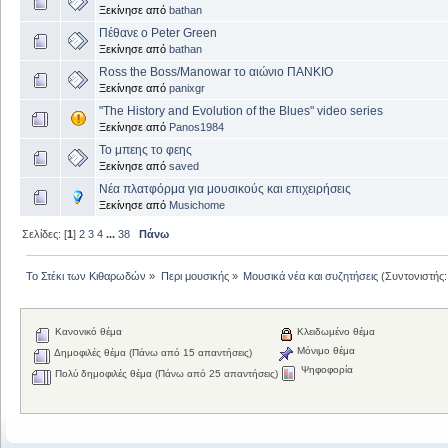
Ξεκίνησε από
bathan
Πέθανε ο Peter Green
Ξεκίνησε από
bathan
Ross the Boss/Manowar το αιώνιο ΠΑΝΚΙΟ
Ξεκίνησε από
panixgr
"The History and Evolution of the Blues" video series
Ξεκίνησε από
Panos1984
Το μπεης το φεης
Ξεκίνησε από
saved
Νέα πλατφόρμα για μουσικούς και επιχειρήσεις
Ξεκίνησε από
Musichome
Σελίδες: [
1
]
2
3
4
...
38
Πάνω
Το Στέκι των Κιθαρωδών
»
Περι μουσικής
»
Μουσικά νέα και συζητήσεις
(Συντονιστής
Κανονικό θέμα
Κλειδωμένο θέμα
Μόνιμο θέμα
Δημοφιλές θέμα (Πάνω από 15 απαντήσεις)
Ψηφοφορία
Πολύ δημοφιλές θέμα (Πάνω από 25 απαντήσεις)