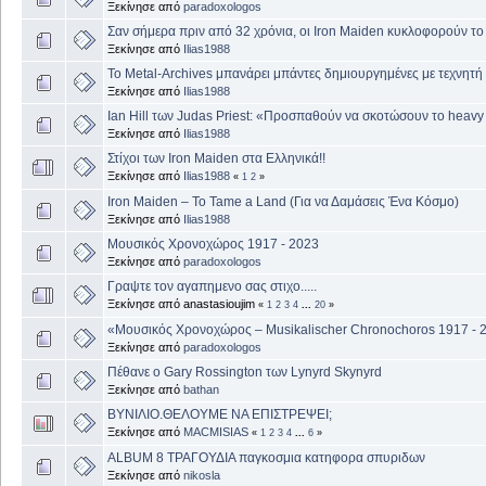
Ξεκίνησε από
paradoxologos
Σαν σήμερα πριν από 32 χρόνια, οι Iron Maiden κυκλοφορούν το
Ξεκίνησε από
Ilias1988
Το Metal-Archives μπανάρει μπάντες δημιουργημένες με τεχνητή
Ξεκίνησε από
Ilias1988
Ian Hill των Judas Priest: «Προσπαθούν να σκοτώσουν το heavy
Ξεκίνησε από
Ilias1988
Στίχοι των Iron Maiden στα Ελληνικά!!
Ξεκίνησε από
Ilias1988
«
1
2
»
Iron Maiden – To Tame a Land (Για να Δαμάσεις Ένα Κόσμο)
Ξεκίνησε από
Ilias1988
Μουσικός Χρονοχώρος 1917 - 2023
Ξεκίνησε από
paradoxologos
Γραψτε τον αγαπημενο σας στιχο.....
Ξεκίνησε από anastasioujim
«
1
2
3
4
...
20
»
«Μουσικός Χρονοχώρος – Musikalischer Chronochoros 1917 - 
Ξεκίνησε από
paradoxologos
Πέθανε ο Gary Rossington των Lynyrd Skynyrd
Ξεκίνησε από
bathan
ΒΥΝΙΛΙΟ.ΘΕΛΟΥΜΕ ΝΑ ΕΠΙΣΤΡΕΨΕΙ;
Ξεκίνησε από
MACMISIAS
«
1
2
3
4
...
6
»
ALBUM 8 ΤΡΑΓΟΥΔΙΑ παγκοσμια κατηφορα σπυριδων
Ξεκίνησε από
nikosla