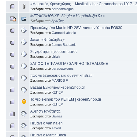
«Μουσικός Χρονοχώρος – Musikalischer Chronochoros 1917 - 
Ξεκίνησε από
paradoxologos
ΜΕΤΑΚΙΝΗΘΗΚΕ: Single « Η ορθοδοξία ζει »
Ξεκίνησε από
Βραζίλης
Προεπιλεγμένο Martin HD-28V εναντίον Yamaha FG830
Ξεκίνησε από
CarmeloLabadie
Jacart «Ντελάληδες»
Ξεκίνησε από
James Basdanis
Συγκρότηση ηχοσυστηματος
Ξεκίνησε από
Uriah
ΣΑΠΦΩ ΤΕΤΡΑΛΟΓΙΑ / SAPPHO TETRALOGIE
Ξεκίνησε από
paradoxologos
πως να ξεχωρισεις μια αυθεντικη strat!!
Ξεκίνησε από
MARIOS F
Bazaar Εγκαινίων kepemShop.gr
Ξεκίνησε από
ΚΕΠΕΜ
Το νέο e-shop του ΚΕΠΕΜ | kepemShop.gr
Ξεκίνησε από
ΚΕΠΕΜ
Αύξηση ταχύτητας
Ξεκίνησε από
Salinas
Πεθανε ο van halen
Ξεκίνησε από
saved
Πέθανε ο Martin Birch