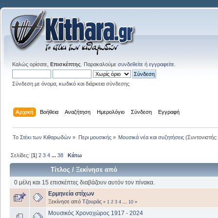
Καλώς ορίσατε,
Επισκέπτης
. Παρακαλούμε
συνδεθείτε
ή
εγγραφείτε
.
Σύνδεση με όνομα, κωδικό και διάρκεια σύνδεσης
Αρχική
Βοήθεια
Αναζήτηση
Ημερολόγιο
Σύνδεση
Εγγραφή
Το Στέκι των Κιθαρωδών
»
Περι μουσικής
»
Μουσικά νέα και συζητήσεις
(Συντονιστής
Σελίδες: [
1
]
2
3
4
...
38
Κάτω
Τίτλος
/
Ξεκίνησε από
0 μέλη και 15 επισκέπτες διαβάζουν αυτόν τον πίνακα.
Ερμηνεία στίχων
Ξεκίνησε από
Τζουράς
«
1
2
3
4
...
10
»
Μουσικός Χρονοχώρος 1917 - 2024