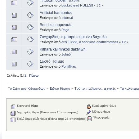
Yπαρχει "σωστή" τεχνική;
Ξεκίνησε από
buckethead RULES!!
«
1
2
»
Artificial harmonics
Ξεκίνησε από
Infernal
Bend και αρμονικές
Ξεκίνησε από
Page
Συγχορδίες με μπαρέ και με ένα δάχτυλο
Ξεκίνησε από
aris 13888, ο saprikios anathematistis
«
1
2
»
Kithara kai mhkos daktylwn
Ξεκίνησε από
John5
Σωστό Παίξιμο
Ξεκίνησε από
Pontifikas
Σελίδες: [
1
]
2
Πάνω
Το Στέκι των Κιθαρωδών
»
Ειδικά θέματα
»
Τρόποι παιξίματος, τεχνικές
»
Τα καλύτερα.
Κανονικό θέμα
Κλειδωμένο θέμα
Μόνιμο θέμα
Δημοφιλές θέμα (Πάνω από 15 απαντήσεις)
Ψηφοφορία
Πολύ δημοφιλές θέμα (Πάνω από 25 απαντήσεις)