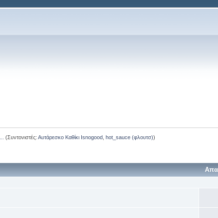
..
(Συντονιστές:
Αυτάρεσκο Καθίκι Isnogood
,
hot_sauce (φλουτσ)
)
Απα