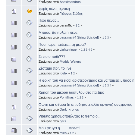
Ξεκίνησε από
Anaximandros
χωρίς πένα, τεχνική
Ξεκίνησε από
Γιώργος Στάθης
Περι πενας...
Ξεκίνησε από paran0id
«
1
2
»
Μπάσο: Δάχτυλα ή πένα;
Ξεκίνησε από
bassman(4 String Suicide!)
«
1
2
3
»
Ποση ωρα παιζετε....τη μερα?
Ξεκίνησε από
Lightstringer
«
1
2
3
4
5
»
Σε ποιο πόδι???
Ξεκίνησε από
Muddy Waters
Ζέσταμα πριν το live
Ξεκίνησε από
Idefix
«
1
2
»
Η φρίκη του να είσαι αριστερόχειρας και να παίζεις μπάσο ή 
Ξεκίνησε από
bassman(4 String Suicide!)
«
1
2
3
4
»
Χρήση του μικρού δάκτυλου στο παίξιμο
Ξεκίνησε από
Pontifikas
«
1
2
3
»
Φωνη και κιθαρα (η οπιοδηποτε αλλο οργανο) συνχρονος
Ξεκίνησε από
Dark_kronos
Vibrato χρησιμοποιώντας το tremolo...
Ξεκίνησε από
gers
Μου φευγει η ........ πεννα!
Ξεκίνησε από
mleo
«
1
2
»