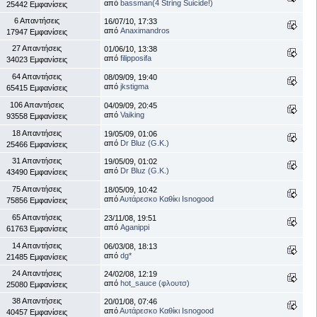
από
bassman(4 String Suicide!)
25442 Εμφανίσεις
6 Απαντήσεις
16/07/10, 17:33
από
Anaximandros
17947 Εμφανίσεις
27 Απαντήσεις
01/06/10, 13:38
από
filipposifa
34023 Εμφανίσεις
64 Απαντήσεις
08/09/09, 19:40
από
jkstigma
65415 Εμφανίσεις
106 Απαντήσεις
04/09/09, 20:45
από
Vaiking
93558 Εμφανίσεις
18 Απαντήσεις
19/05/09, 01:06
από
Dr Bluz (G.K.)
25466 Εμφανίσεις
31 Απαντήσεις
19/05/09, 01:02
από
Dr Bluz (G.K.)
43490 Εμφανίσεις
75 Απαντήσεις
18/05/09, 10:42
από
Αυτάρεσκο Καθίκι Isnogood
75856 Εμφανίσεις
65 Απαντήσεις
23/11/08, 19:51
από
Aganippi
61763 Εμφανίσεις
14 Απαντήσεις
06/03/08, 18:13
από
dg*
21485 Εμφανίσεις
24 Απαντήσεις
24/02/08, 12:19
από
hot_sauce (φλουτσ)
25080 Εμφανίσεις
38 Απαντήσεις
20/01/08, 07:46
από
Αυτάρεσκο Καθίκι Isnogood
40457 Εμφανίσεις