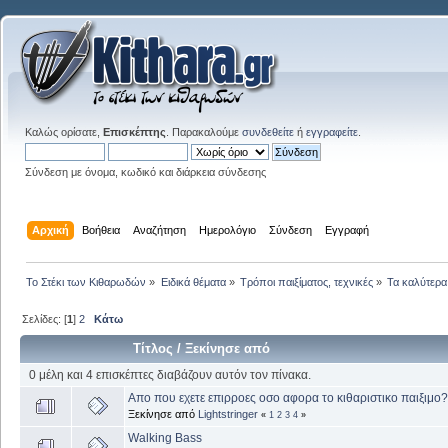
Καλώς ορίσατε,
Επισκέπτης
. Παρακαλούμε
συνδεθείτε
ή
εγγραφείτε
.
Σύνδεση με όνομα, κωδικό και διάρκεια σύνδεσης
Αρχική
Βοήθεια
Αναζήτηση
Ημερολόγιο
Σύνδεση
Εγγραφή
Το Στέκι των Κιθαρωδών
»
Ειδικά θέματα
»
Τρόποι παιξίματος, τεχνικές
»
Τα καλύτερα.
Σελίδες: [
1
]
2
Κάτω
Τίτλος
/
Ξεκίνησε από
0 μέλη και 4 επισκέπτες διαβάζουν αυτόν τον πίνακα.
Απο που εχετε επιρροες οσο αφορα το κιθαριστικο παιξιμο?
Ξεκίνησε από
Lightstringer
«
1
2
3
4
»
Walking Bass