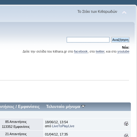
Το Στέκι των Κιθαρωδών
Νέα:
Δείτε την σελίδα του kithara.gr στο
facebook
, στο
twitter
, και στο
youtube
ντήσεις
/
Εμφανίσεις
Τελευταίο μήνυμα
85 Απαντήσεις
18/06/12, 13:54
από
LiveToPlayLive
113352 Εμφανίσεις
21 Απαντήσεις
01/04/12, 17:35