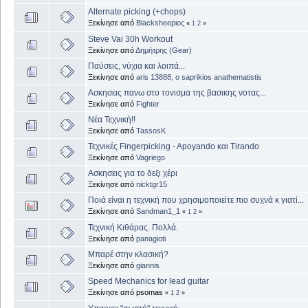
Alternate picking (+chops)
Ξεκίνησε από
Blacksheepιος
«
1
2
»
Steve Vai 30h Workout
Ξεκίνησε από
Δημήτρης (Gear)
Παύσεις, νύχια και λοιπά...
Ξεκίνησε από
aris 13888, ο saprikios anathematistis
Aσκησεις πανω στο τονισμα της βασικης νοτας...
Ξεκίνησε από
Fighter
Νέα Τεχνική!!
Ξεκίνησε από
TassosK
Τεχνικές Fingerpicking - Apoyando και Tirando
Ξεκίνησε από
Vagriego
Ασκησεις για το δεξι χέρι
Ξεκίνησε από
nicktgr15
Ποιά είναι η τεχνική που χρησιμοποιείτε πιο συχνά κ γιατί...
Ξεκίνησε από
Sandman1_1
«
1
2
»
Τεχνική Κιθάρας. Πολλά.
Ξεκίνησε από
panagioti
Μπαρέ στην κλασική?
Ξεκίνησε από
giannis
Speed Mechanics for lead guitar
Ξεκίνησε από psomas
«
1
2
»