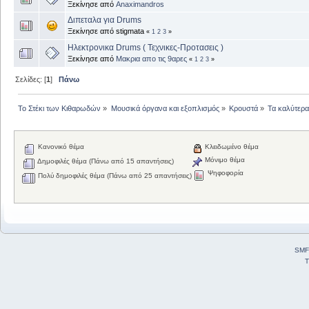
Ξεκίνησε από
Anaximandros
Διπεταλα για Drums
Ξεκίνησε από stigmata
«
1
2
3
»
Ηλεκτρονικα Drums ( Τεχνικες-Προτασεις )
Ξεκίνησε από
Μακρια απο τις 9αρες
«
1
2
3
»
Σελίδες: [
1
]
Πάνω
Το Στέκι των Κιθαρωδών
»
Μουσικά όργανα και εξοπλισμός
»
Κρουστά
»
Τα καλύτερα.
Κανονικό θέμα
Κλειδωμένο θέμα
Μόνιμο θέμα
Δημοφιλές θέμα (Πάνω από 15 απαντήσεις)
Ψηφοφορία
Πολύ δημοφιλές θέμα (Πάνω από 25 απαντήσεις)
SMF
T