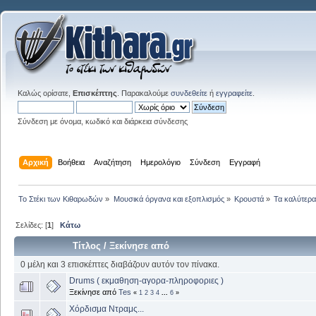
Καλώς ορίσατε,
Επισκέπτης
. Παρακαλούμε
συνδεθείτε
ή
εγγραφείτε
.
Σύνδεση με όνομα, κωδικό και διάρκεια σύνδεσης
Αρχική
Βοήθεια
Αναζήτηση
Ημερολόγιο
Σύνδεση
Εγγραφή
Το Στέκι των Κιθαρωδών
»
Μουσικά όργανα και εξοπλισμός
»
Κρουστά
»
Τα καλύτερα.
Σελίδες: [
1
]
Κάτω
Τίτλος
/
Ξεκίνησε από
0 μέλη και 3 επισκέπτες διαβάζουν αυτόν τον πίνακα.
Drums ( εκμαθηση-αγορα-πληροφοριες )
Ξεκίνησε από
Tes
«
1
2
3
4
...
6
»
Χόρδισμα Ντραμς...