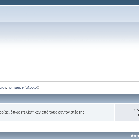
orgy
,
hot_sauce (φλουτσ)
)
67
ορίας, όπως επιλέχτηκαν από τους συντονιστές της
1
Απα