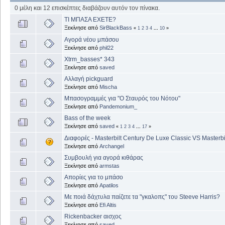
0 μέλη και 12 επισκέπτες διαβάζουν αυτόν τον πίνακα.
ΤΙ ΜΠΑΣΑ ΕΧΕΤΕ?
Ξεκίνησε από
SirBlackBass
«
1
2
3
4
...
10
»
Αγορά νέου μπάσου
Ξεκίνησε από
phil22
Xtrm_basses* 343
Ξεκίνησε από
saved
Αλλαγή pickguard
Ξεκίνησε από
Mischa
Μπασογραμμές για "Ο Σταυρός του Νότου"
Ξεκίνησε από
Pandemonium_
Bass of the week
Ξεκίνησε από
saved
«
1
2
3
4
...
17
»
Διαφορές - Masterbilt Century De Luxe Classic VS Masterb
Ξεκίνησε από
Archangel
Συμβουλή για αγορά κιθάρας
Ξεκίνησε από
armstas
Απορίες για το μπάσο
Ξεκίνησε από
Apatilos
Με ποιά δάχτυλα παίζετε τα "γκαλοπς" του Steeve Harris?
Ξεκίνησε από
Efi Altis
Rickenbacker αισχος
Ξεκίνησε από
saved