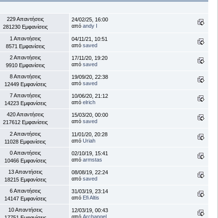
229 Απαντήσεις
24/02/25, 16:00
από
andy I
281230 Εμφανίσεις
1 Απαντήσεις
04/11/21, 10:51
από
saved
8571 Εμφανίσεις
2 Απαντήσεις
17/11/20, 19:20
από
saved
9910 Εμφανίσεις
8 Απαντήσεις
19/09/20, 22:38
από
saved
12449 Εμφανίσεις
7 Απαντήσεις
10/06/20, 21:12
από
elrich
14223 Εμφανίσεις
420 Απαντήσεις
15/03/20, 00:00
από
saved
217612 Εμφανίσεις
2 Απαντήσεις
11/01/20, 20:28
από
Uriah
11028 Εμφανίσεις
0 Απαντήσεις
02/10/19, 15:41
από
armstas
10466 Εμφανίσεις
13 Απαντήσεις
08/08/19, 22:24
από
saved
18215 Εμφανίσεις
6 Απαντήσεις
31/03/19, 23:14
από
Efi Altis
14147 Εμφανίσεις
10 Απαντήσεις
12/03/19, 00:43
από
Archangel
17751 Εμφανίσεις