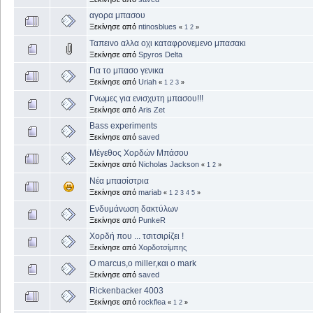
αγορα μπασου
Ξεκίνησε από
ntinosblues
«
1
2
»
Ταπεινο αλλα οχι καταφρονεμενο μπασακι
Ξεκίνησε από
Spyros Delta
Για το μπασο γενικα
Ξεκίνησε από
Uriah
«
1
2
3
»
Γνωμες για ενισχυτη μπασου!!!
Ξεκίνησε από
Aris Zet
Bass experiments
Ξεκίνησε από
saved
Μέγεθος Χορδών Μπάσου
Ξεκίνησε από
Nicholas Jackson
«
1
2
»
Νέα μπασίστρια
Ξεκίνησε από
mariab
«
1
2
3
4
5
»
Ενδυμάνωση δακτύλων
Ξεκίνησε από
PunkeR
Χορδή που ... τσιτσιρίζει !
Ξεκίνησε από
Χορδοτσίμπης
Ο marcus,ο miller,και ο mark
Ξεκίνησε από
saved
Rickenbacker 4003
Ξεκίνησε από
rockflea
«
1
2
»