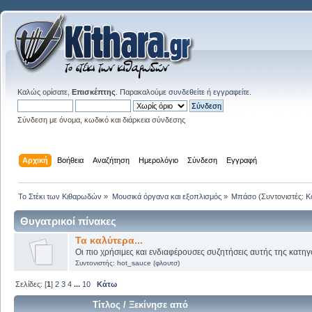
Καλώς ορίσατε,
Επισκέπτης
. Παρακαλούμε
συνδεθείτε
ή
εγγραφείτε
.
Σύνδεση με όνομα, κωδικό και διάρκεια σύνδεσης
Αρχική
Βοήθεια
Αναζήτηση
Ημερολόγιο
Σύνδεση
Εγγραφή
Το Στέκι των Κιθαρωδών
»
Μουσικά όργανα και εξοπλισμός
»
Μπάσο
(Συντονιστές:
K
Θυγατρικοί πίνακες
Τα καλύτερα...
Οι πιο χρήσιμες και ενδιαφέρουσες συζητήσεις αυτής της κατηγ
Συντονιστής:
hot_sauce (φλουτσ)
Σελίδες: [
1
]
2
3
4
...
10
Κάτω
Τίτλος
/
Ξεκίνησε από