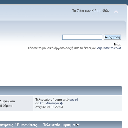
Το Στέκι των Κιθαρωδών
Νέα:
Χάσατε το μουσικό όργανό σας ή σας το έκλεψαν;
Δηλώστε το εδώ!
Τελευταίο μήνυμα
από
saved
2 μηνύματα
σε
Απ: Μπαταρία �...
5 θέματα
στις 06/03/19, 22:03
ντήσεις
/
Εμφανίσεις
Τελευταίο μήνυμα