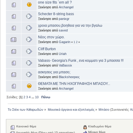
one size fits `em all ?
Ξεκίνησε από
Archangel
Schecter 8-string bass
Ξεκίνησε από
panixgr
χροια μπασου,βοηθεια για να την βγαλω
Ξεκίνησε από
saved
Νέος στον χώρο.
Ξεκίνησε από
Gagarin
«
1
2
»
Cliff Burton
Ξεκίνησε από
Uriah
Vabass- Georgia's Funk , ενα κομματι για 3 μπασσα !!!
Ξεκίνησε από
VaBassix
ασκησεις για μπασο;
Ξεκίνησε από
Blacksheepιος
ΘΕΜΑΤΑ ΜΕ ΤΗΝ ΗΧΟΓΡΑΦΗΣΗ ΜΠΑΣΟΥ...
Ξεκίνησε από
Archangel
Σελίδες: [
1
]
2
3
4
...
10
Πάνω
Το Στέκι των Κιθαρωδών
»
Μουσικά όργανα και εξοπλισμός
»
Μπάσο
(Συντονιστές:
K
Κανονικό θέμα
Κλειδωμένο θέμα
Μόνιμο θέμα
Δημοφιλές θέμα (Πάνω από 15 απαντήσεις)