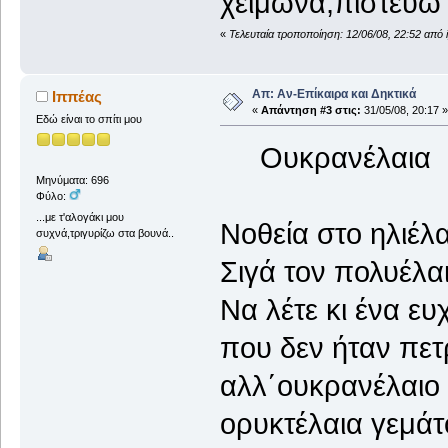
χειμώνα,πιστεύω 
«
Τελευταία τροποποίηση: 12/06/08, 22:52 από 
Απ: Αν-Επίκαιρα και Δηκτικά
Ιππέας
«
Απάντηση #3 στις:
31/05/08, 20:17 »
Εδώ είναι το σπίτι μου
Ουκρανέλαια
Μηνύματα: 696
Φύλο:
...με τ'αλογάκι μου
Νοθεία στο ηλιέλα
συχνά,τριγυρίζω στα βουνά..
Σιγά τον πολυέλαι
Να λέτε κι ένα ε
που δεν ήταν πετ
αλλ΄ουκρανέλαιο
ορυκτέλαια γεμάτ