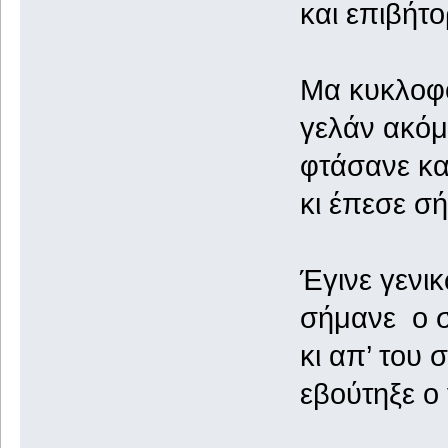
και επιβήτορα
Μα κυκλοφόρη
γελάν ακόμη κ
φτάσανε και 
κι έπεσε σήμα
Έγινε γενικώ
σήμανε ο συ
κι απ’ του σπι
εβούτηξε ο γ