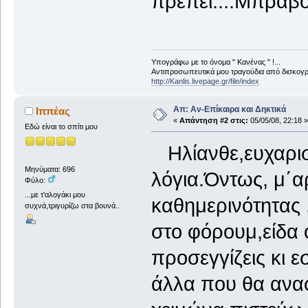
πρέπει....Μπράβο
Υπογράφω με το όνομα " Κανένας " !...
Αντιπροσωπευτικά μου τραγούδια από δισκογρα
http://Kanlis.livepage.gr/file/index
Απ: Αν-Επίκαιρα και Δηκτικά
Ιππέας
«
Απάντηση #2 στις:
05/05/08, 22:18 »
Εδώ είναι το σπίτι μου
Ηλίανθε,ευχαρισ
Μηνύματα: 696
λόγια.Όντως, μ΄α
Φύλο:
...με τ'αλογάκι μου
καθημερινότητας 
συχνά,τριγυρίζω στα βουνά..
στο φόρουμ,είδα ό
προσεγγίζεις κι 
άλλα που θα ανα