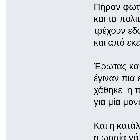
Πήραν φωτιά 
και τα πολιτι
τρέχουν εδώ ο
και από εκεί ο
Έρωτας και π
έγιναν πια ε
χάθηκε η πο
για μία μονιμ
Και η κατάληξη
η ωραία νά ΄ν