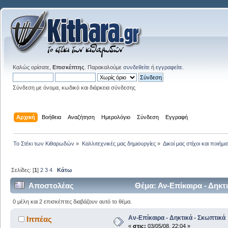
Καλώς ορίσατε,
Επισκέπτης
. Παρακαλούμε
συνδεθείτε
ή
εγγραφείτε
.
Σύνδεση με όνομα, κωδικό και διάρκεια σύνδεσης
Αρχική
Βοήθεια
Αναζήτηση
Ημερολόγιο
Σύνδεση
Εγγραφή
Το Στέκι των Κιθαρωδών
»
Καλλιτεχνικές μας δημιουργίες
»
Δικοί μας στίχοι και ποιήμα
Σελίδες: [
1
]
2
3
4
Κάτω
Αποστολέας
Θέμα: Αν-Επίκαιρα - Δηκτ
0 μέλη και 2 επισκέπτες διαβάζουν αυτό το θέμα.
Αν-Επίκαιρα - Δηκτικά - Σκωπτικά
Ιππέας
«
στις:
03/05/08, 22:04 »