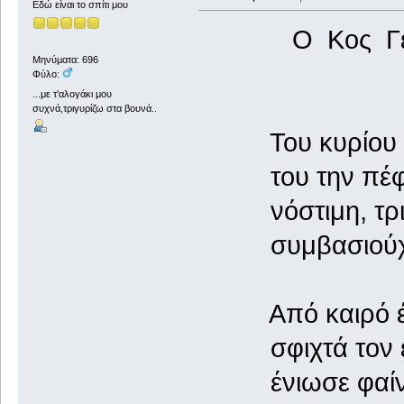
Εδώ είναι το σπίτι μου
Ο Κος Γεν
Μηνύματα: 696
Φύλο:
...με τ'αλογάκι μου
συχνά,τριγυρίζω στα βουνά..
Του κυρίου γ
του την πέφτε
νόστιμη, τρια
συμβασιούχα 
Από καιρό έχε
σφιχτά τον εί
ένιωσε φαίνε