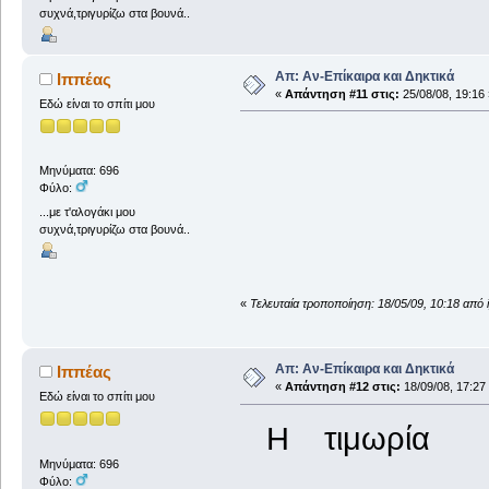
συχνά,τριγυρίζω στα βουνά..
Απ: Αν-Επίκαιρα και Δηκτικά
Ιππέας
«
Απάντηση #11 στις:
25/08/08, 19:16 
Εδώ είναι το σπίτι μου
**
Μηνύματα: 696
Φύλο:
...με τ'αλογάκι μου
συχνά,τριγυρίζω στα βουνά..
«
Τελευταία τροποποίηση: 18/05/09, 10:18 από 
Απ: Αν-Επίκαιρα και Δηκτικά
Ιππέας
«
Απάντηση #12 στις:
18/09/08, 17:27
Εδώ είναι το σπίτι μου
Η τιμωρία
Μηνύματα: 696
Φύλο: