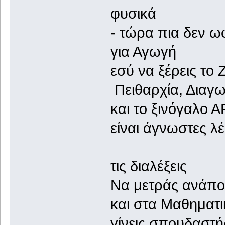
φυσ
- τώρα πια
για Αγωγή
εσύ να ξέ
Πειθαρχία, Διαγ
και το ξι
είναι άγνωστες λέ
και
τις διαλέξεις
Να μετράς ανάπ
και στα 
γίνεις σπουδαστή