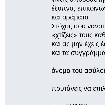
έξυπνα, επ
και ορ
Στόχος σου
«χτίζεις» 
και ας μη
και τα 
κα
όνομα του ασύλο
τ
πρυτάνεις να επιλ
με 