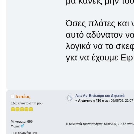
μα κανείς μην του
Όσες πλάτες και 
αυτό αδύνατον να 
λογικά να το σκε
για να έχουμε Ειρ
Απ: Αν-Επίκαιρα και Δηκτικά
Ιππέας
«
Απάντηση #10 στις:
08/08/08, 22:07
Εδώ είναι το σπίτι μου
**
Μηνύματα: 696
«
Τελευταία τροποποίηση: 18/05/09, 10:17 από 
Φύλο:
...με τ'αλογάκι μου