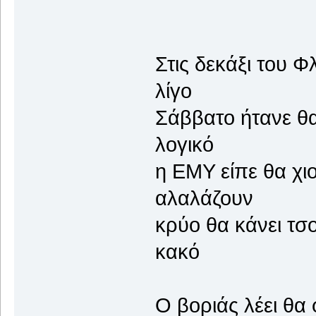
Καιρικά
Στις δεκάξι 
λίγο
Σάββατο ήτ
λογικό
η ΕΜΥ είπε 
αλαλάζουν
κρύο θα κάνε
κακό
Ο βοριάς λέε