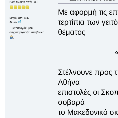
Εδώ είναι το σπίτι μου
Με αφορμή τις επι
Μηνύματα: 696
τερτίπια των γειτ
Φύλο:
...με τ'αλογάκι μου
θέμα
συχνά,τριγυρίζω στα βουνά..
«Μακεδον
Στέλνουνε προς
Αθήνα
επιστολές οι
σοβαρά
το Μακεδονικό