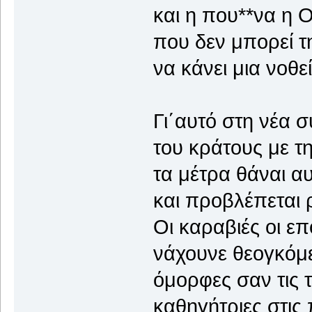
και η που**να η 
που δεν μπορεί 
να κάνει μια νοθε
Γι΄αυτό στη νέα 
του κράτους με τ
τα μέτρα θάναι α
και προβλέπεται 
Οι καραβιές οι ε
νάχουνε θεογκόμ
όμορφες σαν τις 
καθηγήτριες στις 