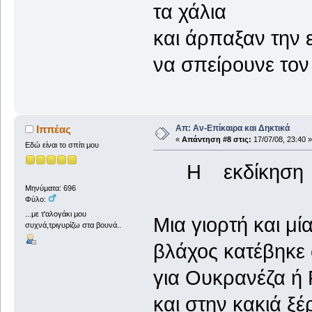
τα χάλια
και άρπαξαν την 
να σπείρου
Απ: Αν-Επίκαιρα και Δηκτικά
Ιππέας
«
Απάντηση #8 στις:
17/07/08, 23:40 »
Εδώ είναι το σπίτι μου
Η εκδίκηση
Μηνύματα: 696
Φύλο:
...με τ'αλογάκι μου
Μια γιορτή και μί
συχνά,τριγυρίζω στα βουνά..
βλάχος κατέβηκε
για Ουκρανέζα ή
και στην κακιά ξέ