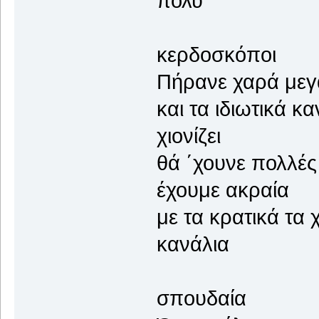
πολύ
θα φ
κερδοσκόποι
Πήρανε χαρά μεγ
και τα ιδιωτι
χιονίζει
θά ΄χουνε πο
έχουμε ακραία
με τα κρατικ
κανάλια
για ν
σπουδαία