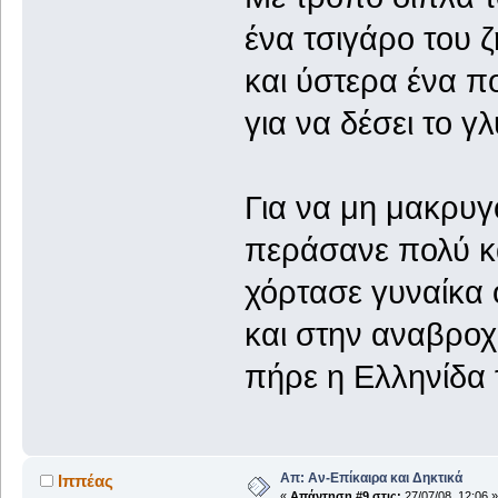
ένα τσιγάρο του ζ
και ύστερα ένα π
για να δέσει το γλ
Για να μη μακρυ
περάσανε πολύ 
χόρτασε γυναίκα 
και στην αναβροχ
πήρε η Ελληνίδα 
Απ: Αν-Επίκαιρα και Δηκτικά
Ιππέας
«
Απάντηση #9 στις:
27/07/08, 12:06 »