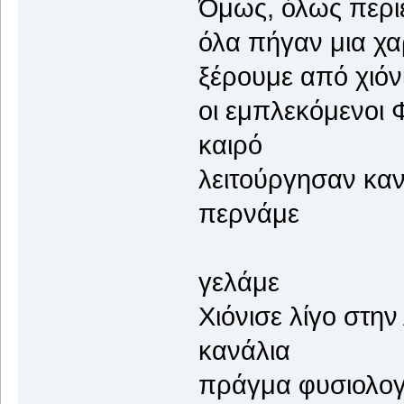
Όμως, όλως περ
όλα πήγαν 
ξέρουμε από χιόν
οι εμπλεκόμε
καιρό
λειτούργησα
περνάμε
και μ
γελάμε
Χιόνισε λίγο 
κανάλια
πράγμα φυσι