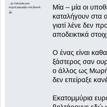
...με τ'αλογάκι μου
Μία – μία 
συχνά,τριγυρίζω στα βουνά..
καταλήγου
γιατί λένε 
αποδεικτικ
Ο ένας είναι καθ
ξάστερος 
ο άλλος ως
δεν επείραξε καν
Εκατομμύρια ευ
βολτάρουνε εδώ κ