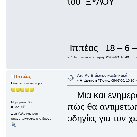
του ΞΥΛΟΥ
Ιππέας 18 – 6 –
«
Τελευταία τροποποίηση: 29/06/08, 16:48 από 
Απ: Αν-Επίκαιρα και Δηκτικά
Ιππέας
«
Απάντηση #7 στις:
08/07/08, 18:16 »
Εδώ είναι το σπίτι μου
Μια και ενημερωθ
Μηνύματα: 696
πώς θα αντιμετωπ
Φύλο:
...με τ'αλογάκι μου
οδηγίες για 
συχνά,τριγυρίζω στα βουνά..