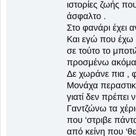
ιστορίες ζωής πο
άσφαλτο .
Στο φανάρι έχει α
Και εγώ που έχω 
σε τούτο το μποτ
προσμένω ακόμα ν
Δε χωράνε πια , 
Μονάχα περαστικο
γιατί δεν πρέπει 
Γαντζώνω τα χέρια
που ‘στριβε πάντ
από κείνη που ‘θε