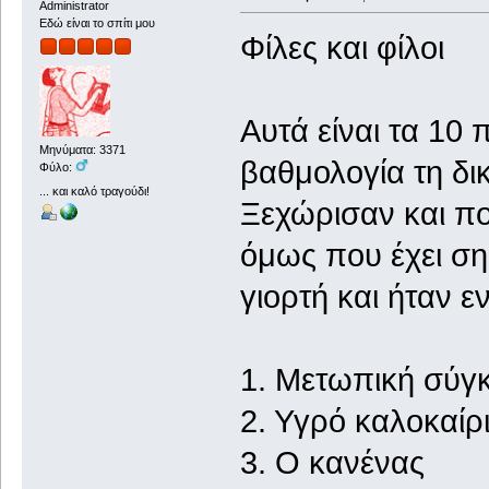
Administrator
Εδώ είναι το σπίτι μου
Φίλες και φίλοι
Αυτά είναι τα 10
Μηνύματα: 3371
βαθμολογία τη δικ
Φύλο:
... και καλό τραγούδι!
Ξεχώρισαν και πο
όμως που έχει σημ
γιορτή και ήταν 
1. Μετωπική 
2. Υγρό κα
3. Ο κα