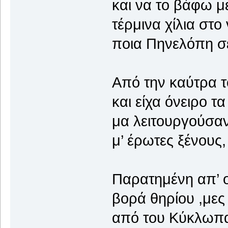
και να το βάφω μ
τέρμινα χίλια στ
ποια Πηνελόπη σε
Από την καύτρα τ
και είχα όνειρο τ
μα λειτουργούσαν
μ’ έρωτες ξένους
Παρατημένη απ’ ο
βορά θηρίου ,μες
από του Κύκλωπα