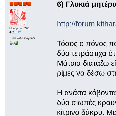
6) Γλυκιά μητέρ
http://forum.kith
Μηνύματα: 3371
Φύλο:
... και καλό τραγούδι!
Τόσος ο πόνος π
δύο τετράστιχα ότ
Μάταια διατάζω 
ρίμες να δέσω στ
Η ανάσα κόβονταν
δύο σιωπές κραυγ
κίτρινο δάκρυ. Μ