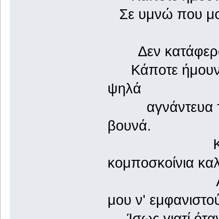
Σε υμνώ που μου
με ντρο
Δεν κατάφερα να
Κάποτε ήμουν ά
ψηλά
αγνάντευα τον
βουνά.
Και με δυ
κομποσκοίνια κα
Αλυχτούσαν
μου ν' εμφανιστο
Ίσως γιατί ότα