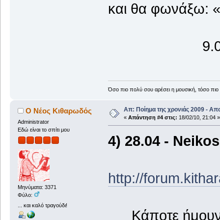
και θα φωνάξω: 
9.02.
Όσο πιο πολύ σου αρέσει η μουσική, τόσο πιο 
Απ: Ποίημα της χρονιάς 2009 - Απ
Ο Νέος Κιθαρωδός
«
Απάντηση #4 στις:
18/02/10, 21:04 »
Administrator
Εδώ είναι το σπίτι μου
4) 28.04 - Neikos
http://forum.kith
Μηνύματα: 3371
Φύλο:
... και καλό τραγούδι!
Κάποτε ήμουν ά