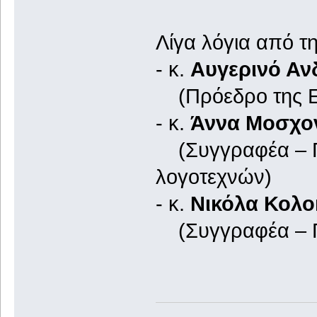
Λίγα λόγια από τη
- κ.
Αυγερινό Αν
(Πρόεδρο της Ετ
- κ.
Άννα Μοσχο
(Συγγραφέα – Πο
λογοτεχνών)
- κ.
Νικόλα Κολ
(Συγγραφέα – Π