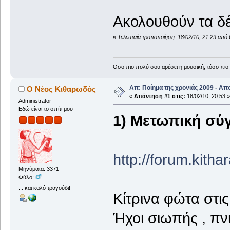
Ακολουθούν τα δέ
«
Τελευταία τροποποίηση: 18/02/10, 21:29 απ
Όσο πιο πολύ σου αρέσει η μουσική, τόσο πιο 
Απ: Ποίημα της χρονιάς 2009 - Απ
Ο Νέος Κιθαρωδός
«
Απάντηση #1 στις:
18/02/10, 20:53 »
Administrator
Εδώ είναι το σπίτι μου
1) Μετωπική σύ
http://forum.kith
Μηνύματα: 3371
Φύλο:
... και καλό τραγούδι!
Κίτρινα φώτα στι
Ήχοι σιωπής , πν