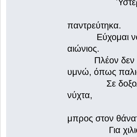
Ύστερα έπα
και στις 
παντρεύτηκα.
Εύχομαι να υπ
αιώνιος.
Πλέον δεν αντι
υμνώ, όπως παλιά
Σε δοξολογώ σ
νύχτα,
στην υπό
μπρος στον θάνα
Για χιλιάδες 