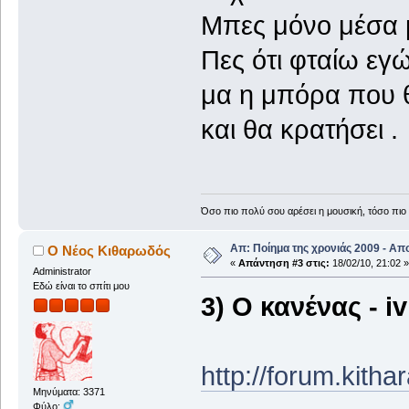
Μπες μόνο μέσα μ
Πες ότι φταίω εγ
μα η μπόρα που θ
και θα κρατήσει .
Όσο πιο πολύ σου αρέσει η μουσική, τόσο πιο 
Απ: Ποίημα της χρονιάς 2009 - Απ
Ο Νέος Κιθαρωδός
«
Απάντηση #3 στις:
18/02/10, 21:02 »
Administrator
Εδώ είναι το σπίτι μου
3) Ο κανένας - i
http://forum.kith
Μηνύματα: 3371
Φύλο: