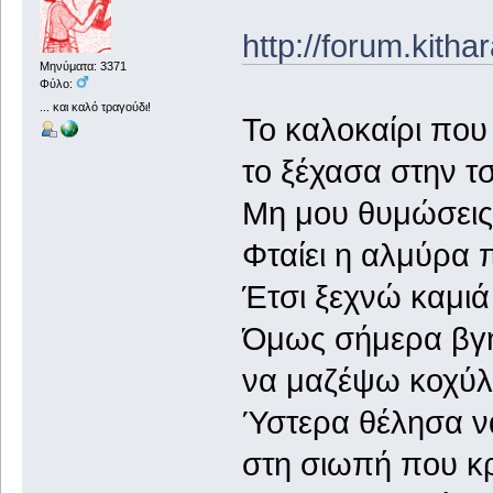
http://forum.kith
Μηνύματα: 3371
Φύλο:
... και καλό τραγούδι!
Το καλοκαίρι πο
το ξέχασα στην τ
Μη μου θυμώσεις 
Φταίει η αλμύρα 
Έτσι ξεχνώ καμιά
Όμως σήμερα βγ
να μαζέψω κοχύλι
Ύστερα θέλησα ν
στη σιωπή που κ