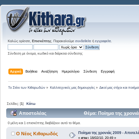
Καλώς ορίσατε,
Επισκέπτης
. Παρακαλούμε
συνδεθείτε
ή
εγγραφείτε
.
Σύνδεση με όνομα, κωδικό και διάρκεια σύνδεσης
Αρχική
Βοήθεια
Αναζήτηση
Ημερολόγιο
Σύνδεση
Εγγραφή
Το Στέκι των Κιθαρωδών
»
Καλλιτεχνικές μας δημιουργίες
»
Δικοί μας στίχοι και ποιήμα
Σελίδες: [
1
]
Κάτω
Αποστολέας
Θέμα: Ποίημα της χρονιά
0 μέλη και 1 επισκέπτης διαβάζουν αυτό το θέμα.
Ποίημα της χρονιάς 2009 - Αποτελ
Ο Νέος Κιθαρωδός
«
στις:
18/02/10, 20:49 »