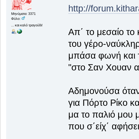
http://forum.kith
Μηνύματα: 3371
Φύλο:
... και καλό τραγούδι!
Απ΄ το μεσαίο το
του γέρο-ναύκληρ
μπάσα φωνή και τ
"στο Σαν Χουαν 
Αδημονούσα όταν
για Πόρτο Ρίκο κ
μα το παλιό μου 
που σ΄είχ΄ αφήσει