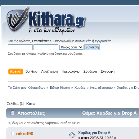
Καλώς ορίσατε,
Επισκέπτης
. Παρακαλούμε
συνδεθείτε
ή
εγγραφείτε
.
Σύνδεση με όνομα, κωδικό και διάρκεια σύνδεσης
Αρχική
Βοήθεια
Αναζήτηση
Ημερολόγιο
Σύνδεση
Εγγραφή
Το Στέκι των Κιθαρωδών
»
Ειδικά θέματα
»
Χορδές, πένες, αξεσουάρ
»
Χορδες για Dr
Σελίδες: [
1
]
Κάτω
Αποστολέας
Θέμα: Χορδες για Drop A
0 μέλη και 2 επισκέπτες διαβάζουν αυτό το θέμα.
Χορδες για Drop A
nikod90
«
στις:
20/03/23, 10:52 »