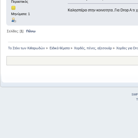
Περαστικός
Καλησπέρα στην κοινοτητα..Για Drop A τι 
Μηνύματα: 1
Σελίδες: [
1
]
Πάνω
Το Στέκι των Κιθαρωδών
»
Ειδικά θέματα
»
Χορδές, πένες, αξεσουάρ
»
Χορδες για Dr
SMF
T