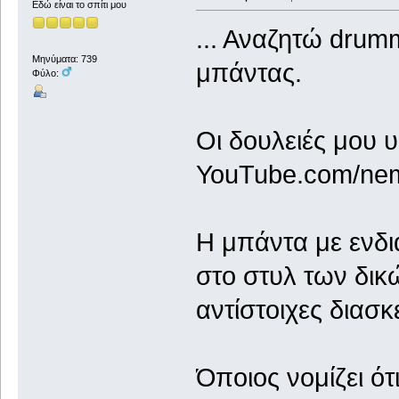
Εδώ είναι το σπίτι μου
... Αναζητώ drum
Μηνύματα: 739
μπάντας.
Φύλο:
Οι δουλειές μου 
YouTube.com/ne
Η μπάντα με ενδια
στο στυλ των δικ
αντίστοιχες διασκε
Όποιος νομίζει ότ