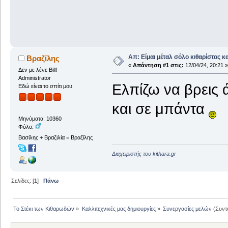
Απ: Είμαι μέταλ σόλο κιθαρίστας και
Βραζίλης
«
Απάντηση #1 στις:
12/04/24, 20:21 »
Δεν με λένε Bill!
Administrator
Ελπίζω να βρεις 
Εδώ είναι το σπίτι μου
και σε μπάντα
Μηνύματα: 10360
Φύλο:
Βασίλης + Βραζιλία = Βραζίλης
Διαχειριστής του kithara.gr
Σελίδες: [
1
]
Πάνω
Το Στέκι των Κιθαρωδών
»
Καλλιτεχνικές μας δημιουργίες
»
Συνεργασίες μελών
(Συντ