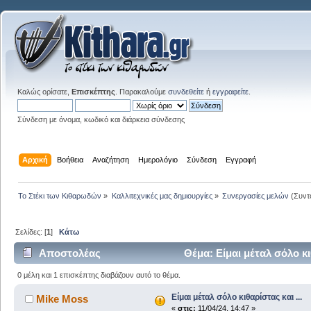
Καλώς ορίσατε,
Επισκέπτης
. Παρακαλούμε
συνδεθείτε
ή
εγγραφείτε
.
Σύνδεση με όνομα, κωδικό και διάρκεια σύνδεσης
Αρχική
Βοήθεια
Αναζήτηση
Ημερολόγιο
Σύνδεση
Εγγραφή
Το Στέκι των Κιθαρωδών
»
Καλλιτεχνικές μας δημιουργίες
»
Συνεργασίες μελών
(Συντ
Σελίδες: [
1
]
Κάτω
Αποστολέας
Θέμα: Είμαι μέταλ σόλο κι
0 μέλη και 1 επισκέπτης διαβάζουν αυτό το θέμα.
Είμαι μέταλ σόλο κιθαρίστας και ...
Mike Moss
«
στις:
11/04/24, 14:47 »