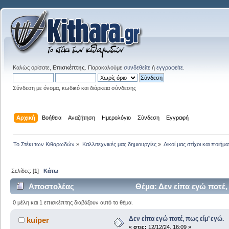
Καλώς ορίσατε,
Επισκέπτης
. Παρακαλούμε
συνδεθείτε
ή
εγγραφείτε
.
Σύνδεση με όνομα, κωδικό και διάρκεια σύνδεσης
Αρχική
Βοήθεια
Αναζήτηση
Ημερολόγιο
Σύνδεση
Εγγραφή
Το Στέκι των Κιθαρωδών
»
Καλλιτεχνικές μας δημιουργίες
»
Δικοί μας στίχοι και ποιήμα
Σελίδες: [
1
]
Κάτω
Αποστολέας
Θέμα: Δεν είπα εγώ ποτέ,
0 μέλη και 1 επισκέπτης διαβάζουν αυτό το θέμα.
Δεν είπα εγώ ποτέ, πως είμ’ εγώ.
kuiper
«
στις:
12/12/24, 16:09 »