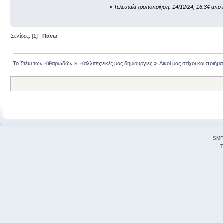
«
Τελευταία τροποποίηση: 14/12/24, 16:34 από 
Σελίδες: [
1
]
Πάνω
Το Στέκι των Κιθαρωδών
»
Καλλιτεχνικές μας δημιουργίες
»
Δικοί μας στίχοι και ποιήμα
SMF
T